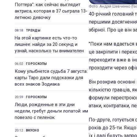
Поттера": как сейчас выглядит
Фото: Андрій Шевченко (fa
актриса, которая в 37 сыграла 13-
40-річний головний 
летнюю девочку
першими досягненням
збірної. Про це він 
08:18
ТРЕНДЫ
На этой картинке есть что-то
"Поки нам вдається 
лишнее: найди за 20 секунд и
узнай, насколько ты внимателен
це закріпити і перех
переходити вже в інш
06:02
ГОРОСКОПЫ
проходити через офіці
Кому улыбнется судьба 7 августа:
карты Таро дали подсказки для
Він розкрив основні
всех знаков Зодиака
кількістю гравців, я
формули перестроюва
20:59
ГОРОСКОПЫ
Люди, рожденные в эти дни
атаки, контратаки, п
недели, гребут деньги лопатой: им
повезло с пеленок
По-друге, готується
років до 25-ти. Якщо
20:12
ВКУСНО
їх і далі будуть запр