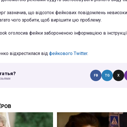
ерг зазначив, що відсоток фейкових повідомлень невисоки
агато чого зробити, щоб вирішити цю проблему.
ook оголосив фейки забороненою інформацією в інструкці
енко відхрестилася від
фейкового Twitter
.
татья?
FB
TG
X
узьями