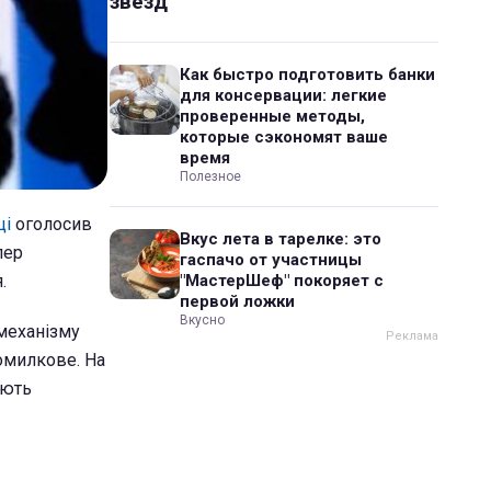
звезд
Как быстро подготовить банки
для консервации: легкие
проверенные методы,
которые сэкономят ваше
время
Полезное
ці
оголосив
Вкус лета в тарелке: это
пер
гаспачо от участницы
.
"МастерШеф" покоряет с
первой ложки
Вкусно
механізму
помилкове. На
ають