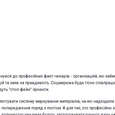
нувся до професійних факт-чекерів - організаціяй, які зай
ій та заяв на правдивість. Соцмережа буде тісно співпрац
дуть "стоп-фейк" проекти.
естувати систему маркування матеріалів, на які надходили 
 попередження поряд з постом. А для тих, хто професійно 
 допомогою реклами будуть застосовувати різного виду са