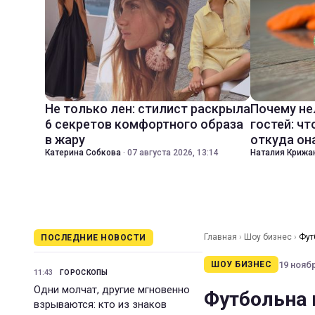
Не только лен: стилист раскрыла
Почему не
6 секретов комфортного образа
гостей: чт
в жару
откуда он
Катерина Собкова
·
07 августа 2026, 13:14
Наталия Крижа
Главная
›
Шоу бизнес
›
Фут
ПОСЛЕДНИЕ НОВОСТИ
19 ноябр
ШОУ БИЗНЕС
11:43
ГОРОСКОПЫ
Одни молчат, другие мгновенно
Футбольна 
взрываются: кто из знаков