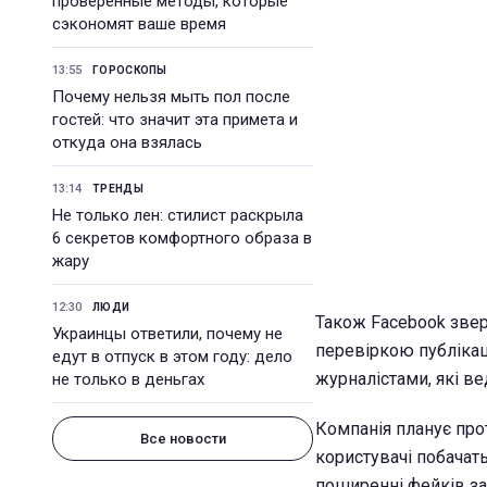
проверенные методы, которые
сэкономят ваше время
13:55
ГОРОСКОПЫ
Почему нельзя мыть пол после
гостей: что значит эта примета и
откуда она взялась
13:14
ТРЕНДЫ
Не только лен: стилист раскрыла
6 секретов комфортного образа в
жару
12:30
ЛЮДИ
Також Facebook звер
Украинцы ответили, почему не
перевіркою публікац
едут в отпуск в этом году: дело
журналістами, які ве
не только в деньгах
Компанія планує прот
Все новости
користувачі побачать
поширенні фейків за