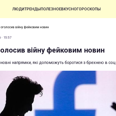
ЛЮДИ
ТРЕНДЫ
ПОЛЕЗНОЕ
ВКУСНО
ГОРОСКОПЫ
 оголосив війну фейковим новин
 · 15:57
голосив війну фейковим новин
новні напрямки, які допоможуть боротися з брехнею в со