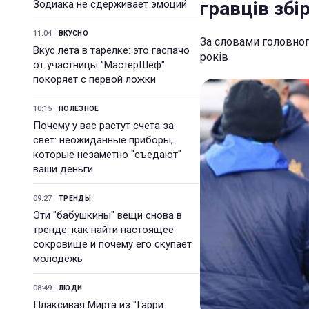
гравців збі
Зодиака не сдерживает эмоций
11:04
ВКУСНО
За словами головного
Вкус лета в тарелке: это гаспачо
років
от участницы "МастерШеф"
покоряет с первой ложки
10:15
ПОЛЕЗНОЕ
Почему у вас растут счета за
свет: неожиданные приборы,
которые незаметно "съедают"
ваши деньги
09:27
ТРЕНДЫ
Эти "бабушкины" вещи снова в
тренде: как найти настоящее
сокровище и почему его скупает
молодежь
08:49
ЛЮДИ
Плаксивая Мирта из "Гарри