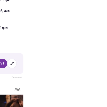
й, але
ї для
🔗
VB