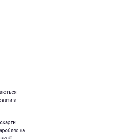
маються
ювати з
скарги:
заробляє на
нкції.