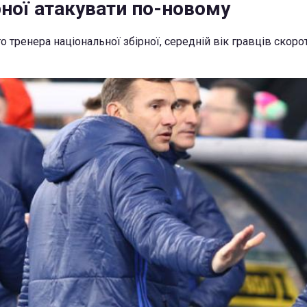
рної атакувати по-новому
 тренера національної збірної, середній вік гравців скоро