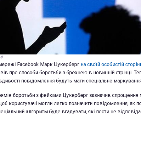
o)
 мережі Facebook Марк Цукерберг
на своїй особистій сторін
вів про способи боротьби з брехнею в новинній стрічці. Те
вдивості повідомлення будуть мати спеціальне маркування
рямів боротьби з фейками Цукерберг зазначив спрощення 
 щоб користувачі могли легко позначити повідомлення, як 
пеціальний алгоритм буде вгадувати, які пости не відповід