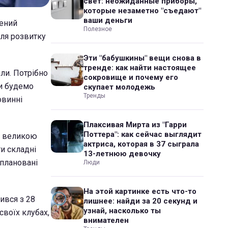
свет: неожиданные приборы,
которые незаметно "съедают"
ваши деньги
лений
Полезное
ля розвитку
Эти "бабушкины" вещи снова в
тренде: как найти настоящее
ли. Потрібно
сокровище и почему его
ми будемо
скупает молодежь
Тренды
овинні
Плаксивая Мирта из "Гарри
Поттера": как сейчас выглядит
ся великою
актриса, которая в 37 сыграла
ти складні
13-летнюю девочку
 плановані
Люди
На этой картинке есть что-то
ився з 28
лишнее: найди за 20 секунд и
узнай, насколько ты
своїх клубах,
внимателен