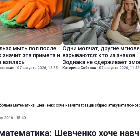
льзя мыть пол после
Одни молчат, другие мгнов
о значит эта примета и
взрываются: кто из знаков
а взялась
Зодиака не сдерживает эмо
новская
·
07 августа 2026, 13:55
Катерина Собкова
·
07 августа 2026, 11:43
больна математика: Шевченко хоче навчити гравців збірної атакувати по-нов
я 2016 · 15:40
математика: Шевченко хоче навч