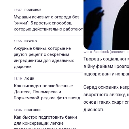
16:37
ПОЛЕЗНОЕ
Муравьи исчезнут с огорода без
"химии": 5 простых способов,
которые действительно работают
15:55
ВКУСНО
Ажурные блины, которые не
Фото: Facebook (anonews.c
рвутся: рецепт с секретным
Творець соціальної
ингредиентом для идеальных
війну фейкам і розпо
дырочек
підозрювані у непра
15:19
ЛЮДИ
Как выглядят возлюбленные
Серед основних нап
Дантеса, Пономарева и
зворотного зв'язку,
Боржемской: редкие фото звезд
основі таких скарг с
дійсності.
14:36
ПОЛЕЗНОЕ
Как быстро подготовить банки
для консервации: легкие