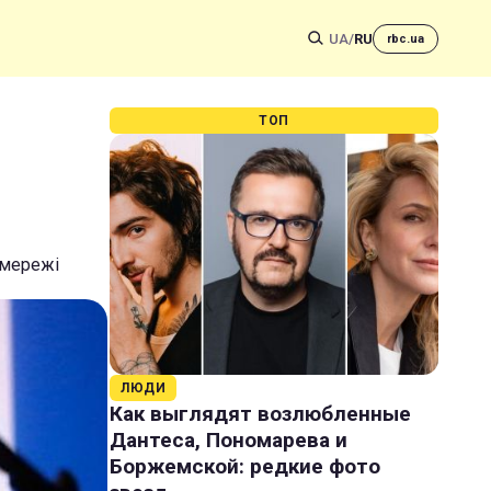
UA
/
RU
rbc.ua
ТОП
цмережі
ЛЮДИ
Как выглядят возлюбленные
Дантеса, Пономарева и
Боржемской: редкие фото