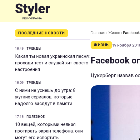
Главная
›
Жизнь
›
Facebook
ПОСЛЕДНИЕ НОВОСТИ
19 ноября 2016
ЖИЗНЬ
18:49
ТРЕНДЫ
Какая ты новая украинская песня:
Facebook о
проходи тест и слушай хит своего
настроения
Цукерберг назвав ос
18:09
ТРЕНДЫ
С ними не уснешь до утра: 8
жутких сериалов, которые
надолго засядут в памяти
17:18
ПОЛЕЗНОЕ
10 вещей, которыми нельзя
протирать экран телефона: они
могут его испортить