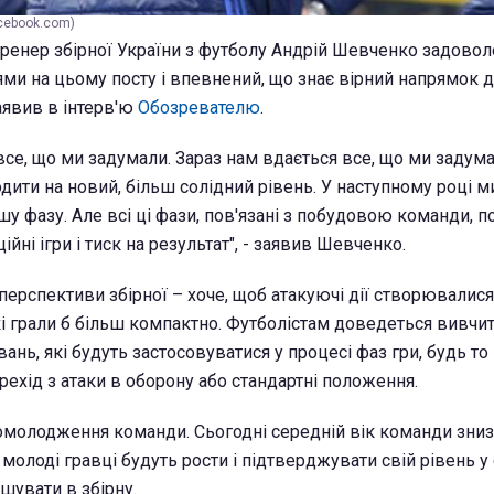
cebook.com)
тренер збірної України з футболу Андрій Шевченко задово
и на цьому посту і впевнений, що знає вірний напрямок д
заявив в інтерв'ю
Обозревателю
.
все, що ми задумали. Зараз нам вдається все, що ми задума
одити на новий, більш солідний рівень. У наступному році 
у фазу. Але всі ці фази, пов'язані з побудовою команди, п
йні ігри і тиск на результат", - заявив Шевченко.
 перспективи збірної – хоче, щоб атакуючі дії створювали
кі грали б більш компактно. Футболістам доведеться вивчи
нь, які будуть застосовуватися у процесі фаз гри, будь то
ерехід з атаки в оборону або стандартні положення.
 омолодження команди. Сьогодні середній вік команди зниз
 молоді гравці будуть рости і підтверджувати свій рівень у 
ошувати в збірну.