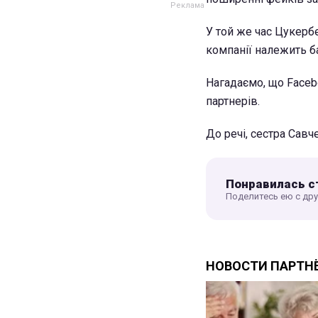
У той же час Цукерб
компанії належить б
Нагадаємо, що Faceb
партнерів.
До речі, сестра Савч
Понравилась с
Поделитесь ею с др