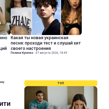
енно
Какая ты новая украинская
песня: проходи тест и слушай хит
ций
своего настроения
Полина Кузенко
·
07 августа 2026, 18:49
ому
ТОП
ити