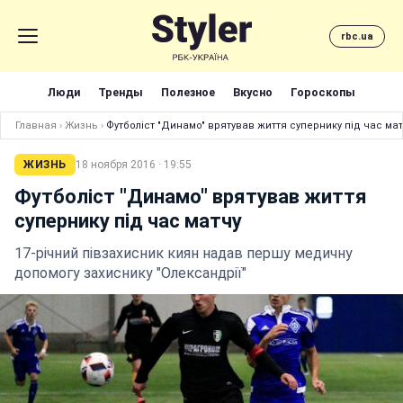
rbc.ua
Люди
Тренды
Полезное
Вкусно
Гороскопы
Главная
›
Жизнь
›
Футболіст "Динамо" врятував життя супернику під час мат
ЖИЗНЬ
18 ноября 2016 · 19:55
Футболіст "Динамо" врятував життя
супернику під час матчу
17-річний півзахисник киян надав першу медичну
допомогу захиснику "Олександрії"