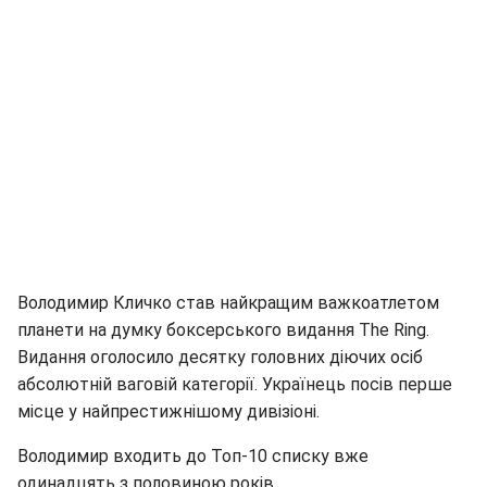
Володимир Кличко став найкращим важкоатлетом
планети на думку боксерського видання The Ring.
Видання оголосило десятку головних діючих осіб
абсолютній ваговій категорії. Українець посів перше
місце у найпрестижнішому дивізіоні.
Володимир входить до Топ-10 списку вже
одинадцять з половиною років.