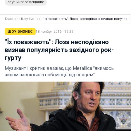
спутниковое вещание
Главная
›
Шоу бизнес
›
"Їх поважають": Лоза несподівано визнав популярніс
ШОУ БИЗНЕС
18 ноября 2016 · 19:29
"Їх поважають": Лоза несподівано
визнав популярність західного рок-
гурту
Музикант і критик вважає, що Metallica "якимось
чином завоювала собі місце під сонцем"