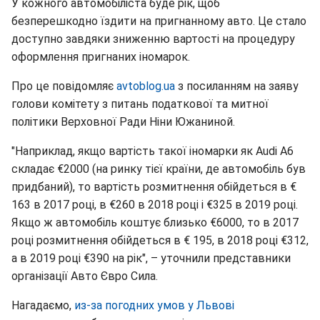
У кожного автомобіліста буде рік, щоб
безперешкодно їздити на пригнанному авто. Це стало
доступно завдяки зниженню вартості на процедуру
оформлення пригнаних іномарок.
Про це повідомляє
avtoblog.ua
з посиланням на заяву
голови комітету з питань податкової та митної
політики Верховної Ради Ніни Южаниной.
"Наприклад, якщо вартість такої іномарки як Audi А6
складає €2000 (на ринку тієї країни, де автомобіль був
придбаний), то вартість розмитнення обійдеться в €
163 в 2017 році, в €260 в 2018 році і €325 в 2019 році.
Якщо ж автомобіль коштує близько €6000, то в 2017
році розмитнення обійдеться в € 195, в 2018 році €312,
а в 2019 році €390 на рік", – уточнили представники
організації Авто Євро Сила.
Нагадаємо,
из-за погодних умов у Львові