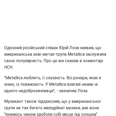
Одіозний російський співак Юрій Лоза заявив, що
американська хеві-метал-група Metallica заслужила
свою популярність. Про це він сказав в коментарі
НСН.
"Metallica люблять, її слухають. Всі рокери, яких я
знаю, їх поважають. У Metallica взагалі немає ні
одного недоброзичливця", - зазначив Лоза.
Музикант також підкреслив, що у американської
групи не так багато мелодійної музики, але вони
"якимось чином здобули собі місце під сонцем".