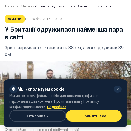
Главная
›
Жизнь
›
У Британії одружилася найменша пара в світі
ЖИЗНЬ
18 ноября 2016 · 18:15
У Британії одружилася найменша пара
в світі
Зріст нареченого становить 88 см, а його дружини 89
см
🍪
Мы используем cookie
✕
Мы используем файлы cookie для анализа трафика и
персонализации контента. Прочитайте нашу Политику
конфиденциальности.
Подробнее
Отклонить
Принять все
Фото: Найменша пара в світі (dailymail.co.uk)