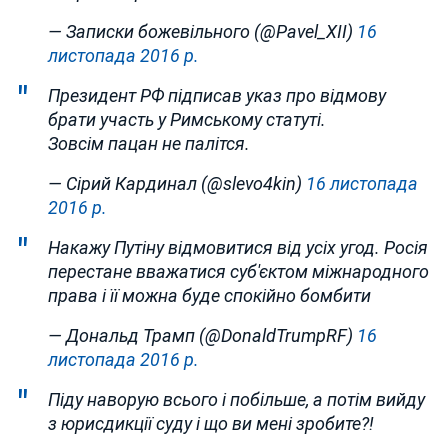
— Записки божевільного (@Pavel_XII)
16
листопада 2016 р.
Президент РФ підписав указ про відмову
брати участь у Римському статуті.
Зовсім пацан не палітся.
— Сірий Кардинал (@slevo4kin)
16 листопада
2016 р.
Накажу Путіну відмовитися від усіх угод. Росія
перестане вважатися суб'єктом міжнародного
права і її можна буде спокійно бомбити
— Дональд Трамп (@DonaldTrumpRF)
16
листопада 2016 р.
Піду наворую всього і побільше, а потім вийду
з юрисдикції суду і що ви мені зробите?!