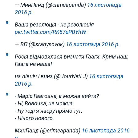
— МинПанд (@crimeapanda)
16 листопада
2016 р.
Ваша резолюція - не резолюція
pic.twitter.com/RK87ePBYhW
— ВП (@sranysovok)
16 листопада 2016 р.
Росія відмовилася визнати Гааги. Крим наш,
Гаага не наша!
на північ і вниз (@JourNetLJ)
16 листопада
2016 р.
- Маріє Гааговна, а можна вийти?
- Ні, Вовочка, не можна
- Ну тоді я насру прямо тут.
- Нічого нового.
МинПанд (@crimeapanda)
16 листопада 2016
р.