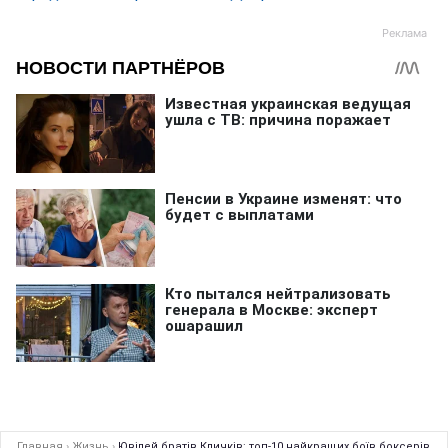
Главная
›
Жизнь
›
Ювілей братів Кличків: топ-10 найкращих боїв боксерів