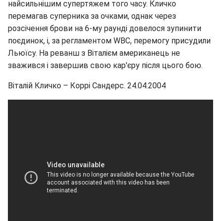
найсильнішим супертяжем того часу. Кличко
перемагав суперника за очками, однак через
розсічення брови на 6-му раунді довелося зупинити
поєдинок, і, за регламентом WBC, перемогу присудили
Льюїсу. На реванш з Віталієм американець не
зважився і завершив свою кар'єру після цього бою.
Віталій Кличко – Коррі Сандерс. 24.04.2004