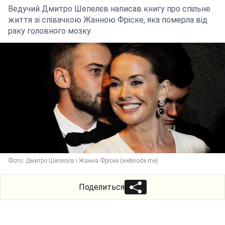
Ведучий Дмитро Шепелєв написав книгу про спільне
життя зі співачкою Жанною Фріске, яка померла від
раку головного мозку
Фото: Дмитро Шепелєв і Жанна Фріске (webnode.me)
Поделиться