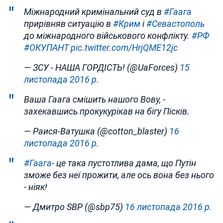
Міжнародний кримінальний суд в
#Гаага
прирівняв ситуацію в
#Крим
і
#Севастополь
до міжнародного військового конфлікту.
#РФ
#ОКУПАНТ
pic.twitter.com/HrjQME12jc
— ЗСУ - НАША ГОРДІСТЬ! (@UaForces)
15
листопада 2016 р.
Ваша Гаага смішить нашого Вову, -
захекавшись прокукурікав на бігу Пісків.
— Раися-Ватушка (@cotton_blaster)
16
листопада 2016 р.
#Гаага
- це така пустотлива дама, що Путін
зможе без неї прожити, але ось вона без нього
- ніяк!
— Дмитро SBP (@sbp75)
16 листопада 2016 р.