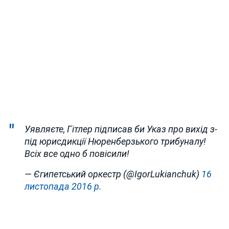
Уявляєте, Гітлер підписав би Указ про вихід з-
під юрисдикції Нюренберзького трибуналу!
Всіх все одно б повісили!
— Єгипетський оркестр (@IgorLukianchuk)
16
листопада 2016 р.