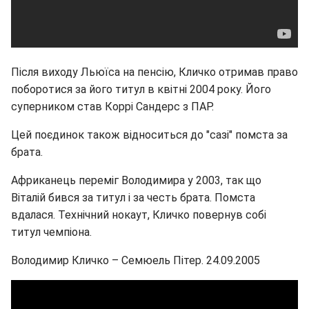
Після виходу Льюїса на пенсію, Кличко отримав право
поборотися за його титул в квітні 2004 року. Його
суперником став Коррі Сандерс з ПАР.
Цей поєдинок також відноситься до "сазі" помста за
брата.
Африканець переміг Володимира у 2003, так що
Віталій бився за титул і за честь брата. Помста
вдалася. Технічний нокаут, Кличко повернув собі
титул чемпіона.
Володимир Кличко – Семюель Пітер. 24.09.2005