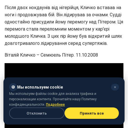
Після двох нокдаунів від нігерійця, Кличко вставав на
ноги і продовжував бій. Він лідирував за очками. Судді
одностайно присудили йому перемогу над Пітером. Ця
перемога стала переломним моментом у кар'єрі
молодшого Кличка. З цих пір йому був відкритий шлях
довготривалого лідирування серед супертяжів.
Віталій Кличко – Семюель Пітер. 11.10.2008
🍪
Мы используем cookie
✕
Мы используем файлы cookie для анализа трафика и
персонализации контента. Прочитайте нашу Политику
конфиденциальности.
Подробнее
Отклонить
Принять все