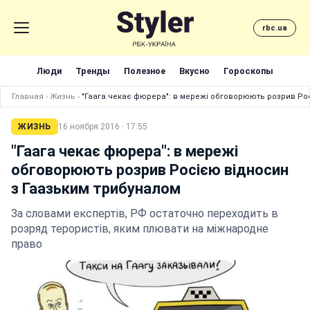
rbc.ua
Люди
Тренды
Полезное
Вкусно
Гороскопы
Главная
›
Жизнь
›
"Гаага чекає фюрера": в мережі обговорюють розрив Ро
ЖИЗНЬ
16 ноября 2016 · 17:55
"Гаага чекає фюрера": в мережі
обговорюють розрив Росією відносин
з Гаазьким трибуналом
За словами експертів, РФ остаточно переходить в
розряд терористів, яким плювати на міжнародне
право