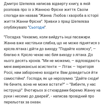
Дмитро Шепелєв написав відверту книгу, в якій
розповів про їх з Жанною Фріске життя. Своїм
спогади він назвав "Жанна. Любов і хвороба в історії
життя Жанни Фріске". Уривки з праці Шепелєва
опублікувало "
Сьогодні
".
"Посадка. Чекаємо, коли вийдуть інші пасажири.
Жанна вже настільки слабка, що не може піднятися з
крісла літака і дійти до виходу. "Подайте коляску", —
благаю я. Крісло чекає нас біля виходу з літака. До
нього десять кроків. "Ми не можемо, — відповідають
мені американські асистенти. — Літак — територія
Росії, нам заборонено входити. Вам доведеться йти
самостійно". Господи, як це нерозумно. "Дайте сюди!
Не бачите, вона не може встати?" — "Вибачте, у нас
інструкції". Вчотирьох зі стюардами беремо Жанну на
руки і несемо до дверей", - написав провідний про
перельотах за океан.