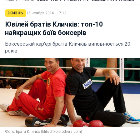
ЖИЗНЬ
16 ноября 2016 · 17:19
Ювілей братів Кличків: топ-10
найкращих боїв боксерів
Боксерській кар'єрі братів Кличків виповнюється 20
років
Фото: Брати Кличко (klitschko-brothers.com)