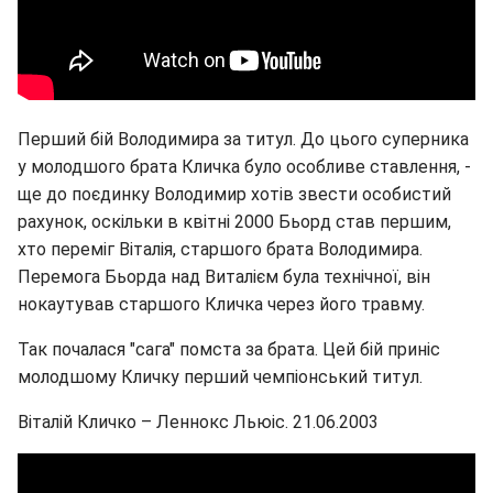
Перший бій Володимира за титул. До цього суперника
у молодшого брата Кличка було особливе ставлення, -
ще до поєдинку Володимир хотів звести особистий
рахунок, оскільки в квітні 2000 Бьорд став першим,
хто переміг Віталія, старшого брата Володимира.
Перемога Бьорда над Виталієм була технічної, він
нокаутував старшого Кличка через його травму.
Так почалася "сага" помста за брата. Цей бій приніс
молодшому Кличку перший чемпіонський титул.
Віталій Кличко – Леннокс Льюіс. 21.06.2003