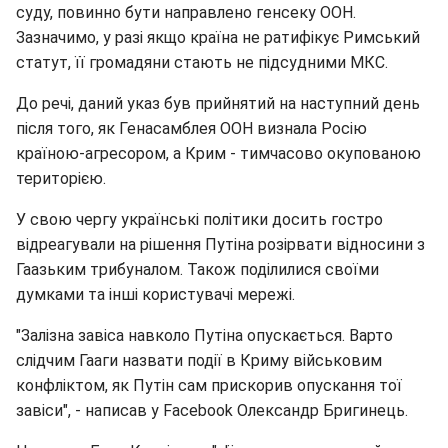
суду, повинно бути направлено генсеку ООН.
Зазначимо, у разі якщо країна не ратифікує Римський
статут, її громадяни стають не підсудними МКС.
До речі, даний указ був прийнятий на наступний день
після того, як Генасамблея ООН визнала Росію
країною-агресором, а Крим - тимчасово окупованою
територією.
У свою чергу українські політики досить гостро
відреагували на рішення Путіна розірвати відносини з
Гаазьким трибуналом. Також поділилися своїми
думками та інші користувачі мережі.
"Залізна завіса навколо Путіна опускається. Варто
слідчим Гааги назвати події в Криму військовим
конфліктом, як Путін сам прискорив опускання тої
завіси", - написав у Facebook Олександр Бригинець.