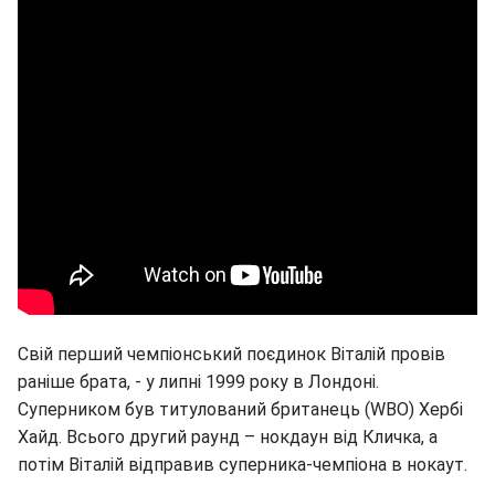
Свій перший чемпіонський поєдинок Віталій провів
раніше брата, - у липні 1999 року в Лондоні.
Суперником був титулований британець (WBO) Хербі
Хайд. Всього другий раунд – нокдаун від Кличка, а
потім Віталій відправив суперника-чемпіона в нокаут.