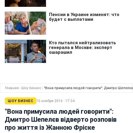
Главная
›
Шоу бизнес
›
"Вона примусила людей говорити": Дмитро Шепелєв 
ШОУ БИЗНЕС
16 ноября 2016 · 17:34
"Вона примусила людей говорити":
Дмитро Шепелєв відверто розповів
про життя із Жанною Фріске