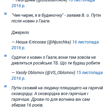
2016 р.
"Чик-чирик, я в будиночку" - заявив В. о. Путін
після новин з Гааги.
Джерело
— Нюша Єлісєєва (@Njuschka)
16 листопада
2016 р.
Судячи з новин з Гааги, вони там зовсім не
дивляться російське ТБ. Що ти будеш робити
— Vasily Oblomov (@VS_Oblomov)
15 листопада
2016 р.
Путін схожий на людину пляшущего на гарячій
сковорідці. А сковорідка все гарячіше і
гарячіше. Дрова-то для вогника він сам
збирав 16 років.