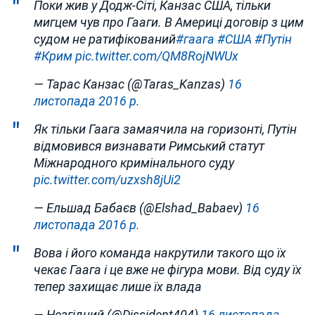
Поки жив у Додж-Сіті, Канзас США, тільки
мигцем чув про Гааги. В Америці договір з цим
судом не ратифікований
#гаага
#США
#Путін
#Крим
pic.twitter.com/QM8RojNWUx
— Тарас Канзас (@Taras_Kanzas)
16
листопада 2016 р.
Як тільки Гаага замаячила на горизонті, Путін
відмовився визнавати Римський статут
Міжнародного кримінального суду
pic.twitter.com/uzxsh8jUi2
— Ельшад Бабаєв (@Elshad_Babaev)
16
листопада 2016 р.
Вова і його команда накрутили такого що їх
чекає Гаага і це вже не фігура мови. Від суду їх
тепер захищає лише їх влада
— Незгідний (@Dissident404)
16 листопада