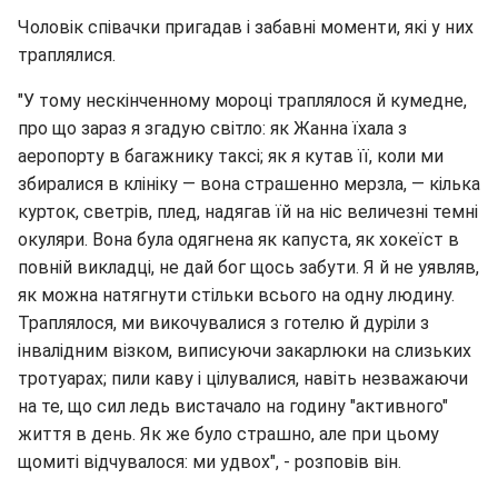
Чоловік співачки пригадав і забавні моменти, які у них
траплялися.
"У тому нескінченному мороці траплялося й кумедне,
про що зараз я згадую світло: як Жанна їхала з
аеропорту в багажнику таксі; як я кутав її, коли ми
збиралися в клініку — вона страшенно мерзла, — кілька
курток, светрів, плед, надягав їй на ніс величезні темні
окуляри. Вона була одягнена як капуста, як хокеїст в
повній викладці, не дай бог щось забути. Я й не уявляв,
як можна натягнути стільки всього на одну людину.
Траплялося, ми викочувалися з готелю й дуріли з
інвалідним візком, виписуючи закарлюки на слизьких
тротуарах; пили каву і цілувалися, навіть незважаючи
на те, що сил ледь вистачало на годину "активного"
життя в день. Як же було страшно, але при цьому
щомиті відчувалося: ми удвох", - розповів він.