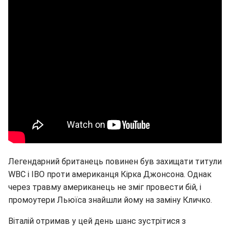
Легендарний британець повинен був захищати титули
WBC і IBO проти американця Кірка Джонсона. Однак
через травму американець не зміг провести бій, і
промоутери Льюїса знайшли йому на заміну Кличко.
Віталій отримав у цей день шанс зустрітися з