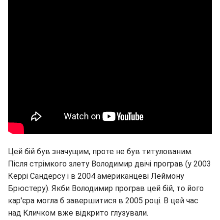
Цей бій був значущим, проте не був титулованим.
Після стрімкого злету Володимир двічі програв (у 2003
Керрі Сандерсу і в 2004 американцеві Леймону
Брюстеру). Якби Володимир програв цей бій, то його
кар'єра могла б завершитися в 2005 році. В цей час
над Кличком вже відкрито глузували.