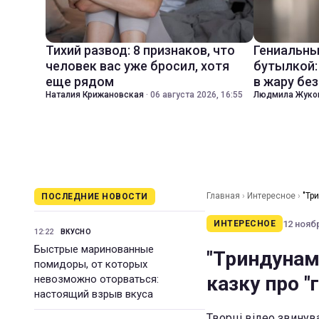
Тихий развод: 8 признаков, что
Гениальны
человек вас уже бросил, хотя
бутылкой:
еще рядом
в жару бе
Наталия Крижановская
·
06 августа 2026, 16:55
Людмила Жуко
Главная
›
Интересное
›
"Тр
ПОСЛЕДНИЕ НОВОСТИ
12 ноябр
ИНТЕРЕСНОЕ
12:22
ВКУСНО
Быстрые маринованные
"Триндунам 
помидоры, от которых
казку про "
невозможно оторваться:
настоящий взрыв вкуса
Творці відео звинув