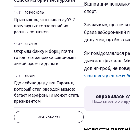
ошибка испортит весь урожай
Відповідну поправку 
спорт.
14:21
ГОРОСКОПЫ
Приснилось, что выпал зуб? 7
Зазначимо, що після 
популярных толкований из
разных сонников
брала заборонений п
допустив, що його в
13:47
ВКУСНО
Открыла банку и борщ почти
Як повідомлялося ран
готов: эта заправка сэкономит
дискваліфіковані Мі
зимой время и деньги
допінг-проб, не пове
зізналися у своєму 
12:51
ЛЮДИ
Где сейчас дедушка Гарольд,
который стал звездой мемов:
бегает марафоны и может стать
Понравилась с
президентом
Поделитесь ею с др
Все новости