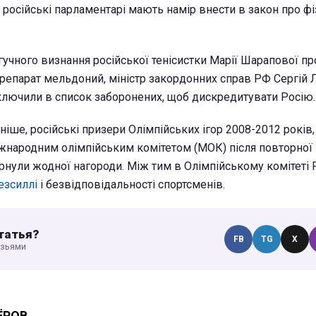
російські парламентарі мають намір внести в закон про фі
гучного визнання російської тенісистки Марії Шарапової пр
репарат мельдоний, міністр закордонних справ РФ Сергій
ключили в список заборонених, щоб дискредитувати Росію.
іше, російські призери Олімпійських ігор 2008-2012 років,
жнародним олімпійським комітетом (МОК) після повторної
рнули жодної нагороди. Між тим в Олімпійському комітеті Р
безсиллі
і безвідповідальності спортсменів.
татья?
FB
TG
X
узьями