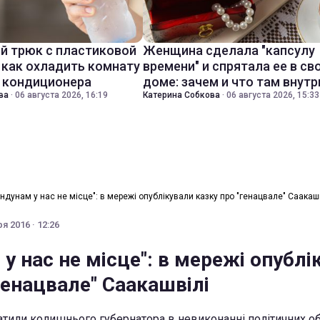
й трюк с пластиковой
Женщина сделала "капсулу
 как охладить комнату
времени" и спрятала ее в св
з кондиционера
доме: зачем и что там внутр
ва
·
06 августа 2026, 16:19
Катерина Собкова
·
06 августа 2026, 15:33
индунам у нас не місце": в мережі опублікували казку про "генацвале" Саакаш
я 2016 · 12:26
у нас не місце": в мережі опублі
генацвале" Саакашвілі
атили колишнього губернатора в невиконанні політичних о