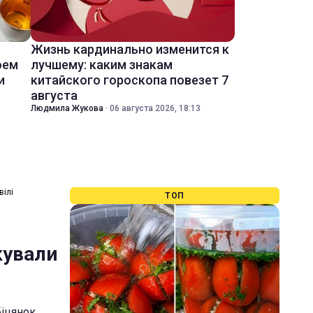
Жизнь кардинально изменится к
оем
лучшему: каким знакам
и
китайского гороскопа повезет 7
августа
Людмила Жукова
·
06 августа 2026, 18:13
вілі
ТОП
кували
біцянок