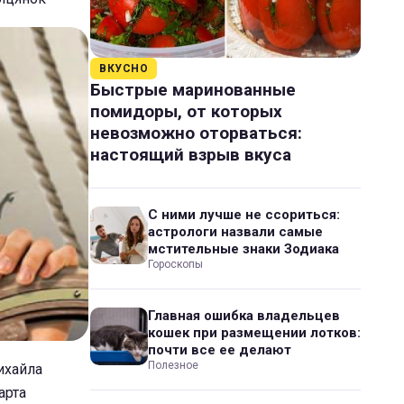
ВКУСНО
Быстрые маринованные
помидоры, от которых
невозможно оторваться:
настоящий взрыв вкуса
С ними лучше не ссориться:
астрологи назвали самые
мстительные знаки Зодиака
Гороскопы
Главная ошибка владельцев
кошек при размещении лотков:
почти все ее делают
Полезное
ихайла
арта