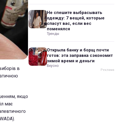
Не спешите выбрасывать
одежду: 7 вещей, которые
спасут вас, если вес
поменялся
Тренды
Открыла банку и борщ почти
готов: эта заправка сэкономит
зимой время и деньги
Вкусно
виборів в
евтичною
шенням, якщо
іл має
рапевтичного
(WADA).