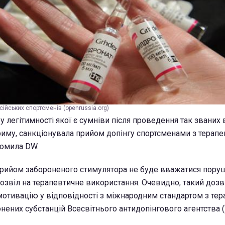
ійських спортсменів (openrussia.org)
 легітимності якої є сумніви після проведення так званих 
иму, санкціонувала прийом допінгу спортсменами з терап
домила DW.
прийом забороненого стимулятора не буде вважатися пору
озвіл на терапевтичне використання. Очевидно, такий дозв
мотивацію у відповідності з міжнародним стандартом з те
нених субстанцій Всесвітнього антидопінгового агентства 