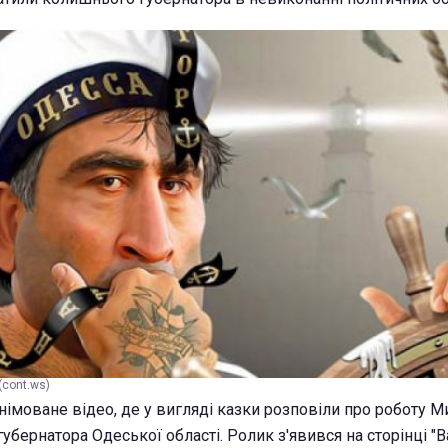
(cont.ws)
німоване відео, де у вигляді казки розповіли про роботу М
губернатора Одеської області. Ролик з'явився на сторінці "В