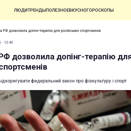
ЛЮДИ
ТРЕНДЫ
ПОЛЕЗНОЕ
ВКУСНО
ГОРОСКОПЫ
 РФ дозволила допінг-терапію для російських спортсменів
 · 12:40
Ф дозволила допінг-терапію дл
 спортсменів
ідкоригувати федеральний закон про фізкультуру і спорт