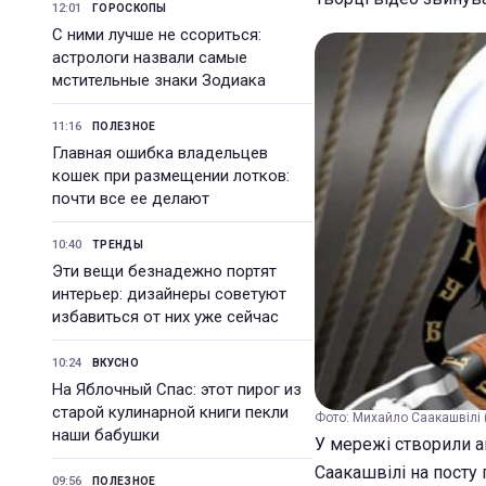
12:01
ГОРОСКОПЫ
С ними лучше не ссориться:
астрологи назвали самые
мстительные знаки Зодиака
11:16
ПОЛЕЗНОЕ
Главная ошибка владельцев
кошек при размещении лотков:
почти все ее делают
10:40
ТРЕНДЫ
Эти вещи безнадежно портят
интерьер: дизайнеры советуют
избавиться от них уже сейчас
10:24
ВКУСНО
На Яблочный Спас: этот пирог из
старой кулинарной книги пекли
Фото: Михайло Саакашвілі 
наши бабушки
У мережі створили а
Саакашвілі на посту 
09:56
ПОЛЕЗНОЕ