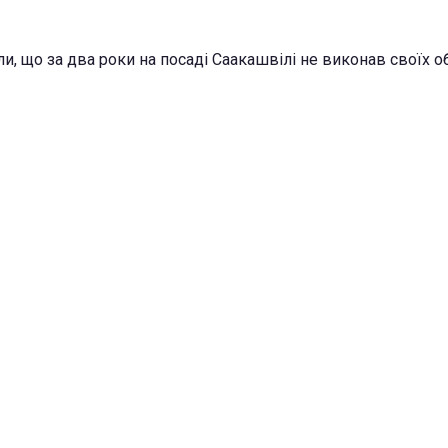
ли, що за два роки на посаді Саакашвілі не виконав своїх об