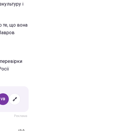
зкультуру і
о те, що вона
 Лавров
 перевірки
осії
🔗
VB