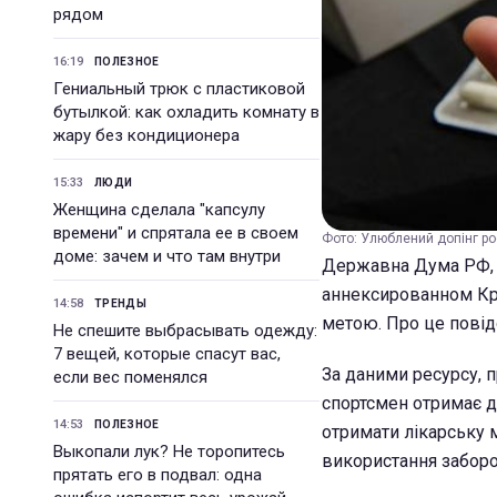
рядом
16:19
ПОЛЕЗНОЕ
Гениальный трюк с пластиковой
бутылкой: как охладить комнату в
жару без кондиционера
15:33
ЛЮДИ
Женщина сделала "капсулу
времени" и спрятала ее в своем
Фото: Улюблений допінг рос
доме: зачем и что там внутри
Державна Дума РФ, у
аннексированном Кр
14:58
ТРЕНДЫ
метою. Про це пові
Не спешите выбрасывать одежду:
7 вещей, которые спасут вас,
За даними ресурсу, 
если вес поменялся
спортсмен отримає д
14:53
ПОЛЕЗНОЕ
отримати лікарську 
Выкопали лук? Не торопитесь
використання заборо
прятать его в подвал: одна