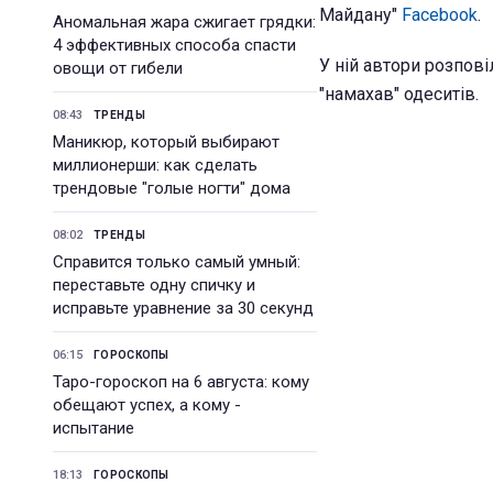
Майдану"
Facebook
.
Аномальная жара сжигает грядки:
4 эффективных способа спасти
У ній автори розпові
овощи от гибели
"намахав" одеситів.
08:43
ТРЕНДЫ
Маникюр, который выбирают
миллионерши: как сделать
трендовые "голые ногти" дома
08:02
ТРЕНДЫ
Справится только самый умный:
переставьте одну спичку и
исправьте уравнение за 30 секунд
06:15
ГОРОСКОПЫ
Таро-гороскоп на 6 августа: кому
обещают успех, а кому -
испытание
18:13
ГОРОСКОПЫ