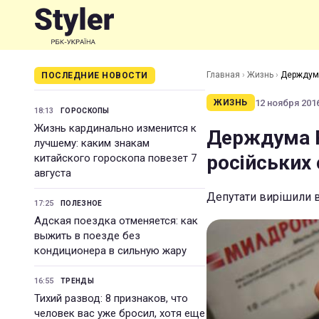
Главная
›
Жизнь
›
Держдума
ПОСЛЕДНИЕ НОВОСТИ
12 ноября 2016
ЖИЗНЬ
18:13
ГОРОСКОПЫ
Жизнь кардинально изменится к
Держдума Р
лучшему: каким знакам
російських
китайского гороскопа повезет 7
августа
Депутати вирішили в
17:25
ПОЛЕЗНОЕ
Адская поездка отменяется: как
выжить в поезде без
кондиционера в сильную жару
16:55
ТРЕНДЫ
Тихий развод: 8 признаков, что
человек вас уже бросил, хотя еще