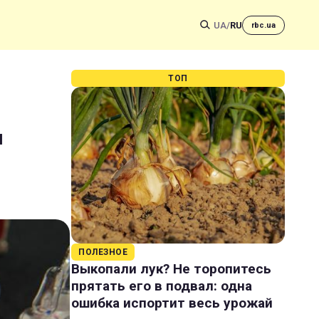
UA
/
RU
rbc.ua
ТОП
я
ПОЛЕЗНОЕ
Выкопали лук? Не торопитесь
прятать его в подвал: одна
ошибка испортит весь урожай