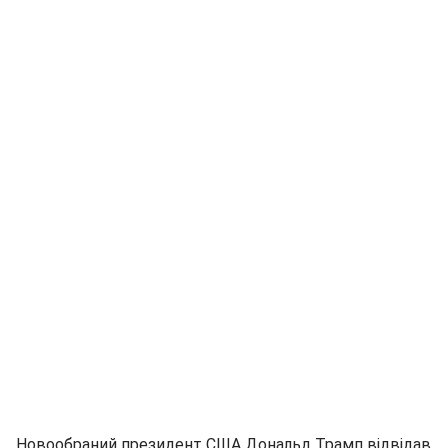
Новообраний президент США Дональд Трамп відвідав