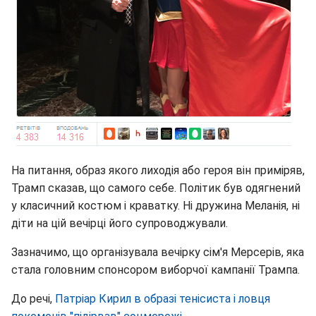
На питання, образ якого лиходія або героя він приміряв,
Трамп сказав, що самого себе. Політик був одягнений
у класичний костюм і краватку. Ні дружина Меланія, ні
діти на цій вечірці його супроводжували.
Зазначимо, що організувала вечірку сім'я Мерсерів, яка
стала головним спонсором виборчої кампанії Трампа.
До речі,
Патріар Кирил в образі тенісиста і ловця