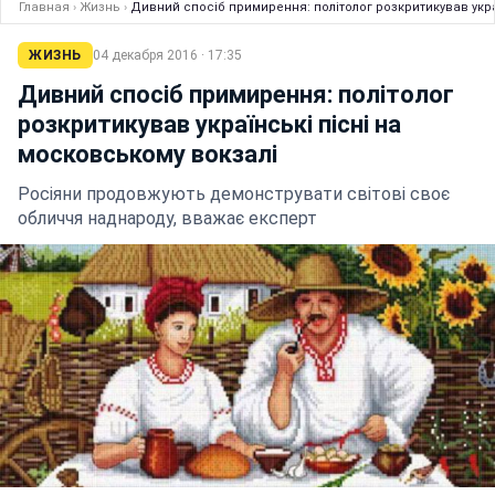
Главная
›
Жизнь
›
Дивний спосіб примирення: політолог розкритикував укра
ЖИЗНЬ
04 декабря 2016 · 17:35
Дивний спосіб примирення: політолог
розкритикував українські пісні на
московському вокзалі
Росіяни продовжують демонструвати світові своє
обличчя наднароду, вважає експерт