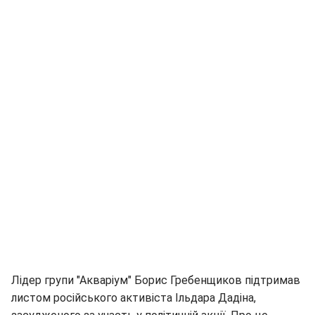
Лідер групи "Акваріум" Борис Гребенщиков підтримав
листом російського активіста Ільдара Дадіна,