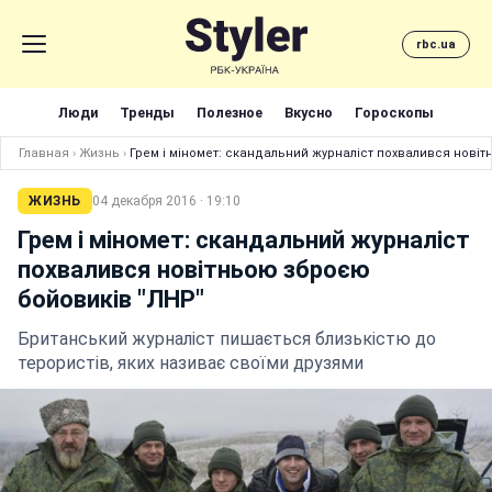
rbc.ua
Люди
Тренды
Полезное
Вкусно
Гороскопы
Главная
›
Жизнь
›
Грем і міномет: скандальний журналіст похвалився нові
ЖИЗНЬ
04 декабря 2016 · 19:10
Грем і міномет: скандальний журналіст
похвалився новітньою зброєю
бойовиків "ЛНР"
Британський журналіст пишається близькістю до
терористів, яких називає своїми друзями