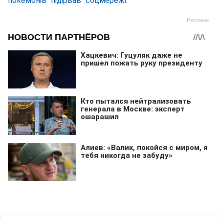
покемонів "підірвав" соцмережі.