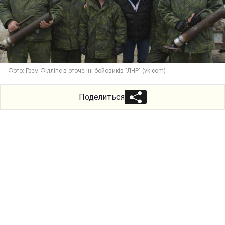
Фото: Грем Філліпс в оточенні бойовиків "ЛНР" (vk.com)
Поделиться