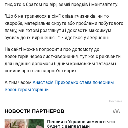
тих, хто є братом по вірі, землі предків і менталітету.
"Що б не трапилося в сім'ї співвітчизників, чи то
хвороба, матеріальна скрута або проблеми побутового
плану, ми готові розглянути і докласти максимум
зусиль до їх вирішення... ", - йдеться у зверненні.
На сайті можна попросити про допомогу до
волонтерів через лист-звернення, тут же є реквізити
для надання допомоги бідним кримським татарам і
новини про стан здоров'я хворих.
А тим часом
Анастасія Приходько стала почесним
волонтером України.