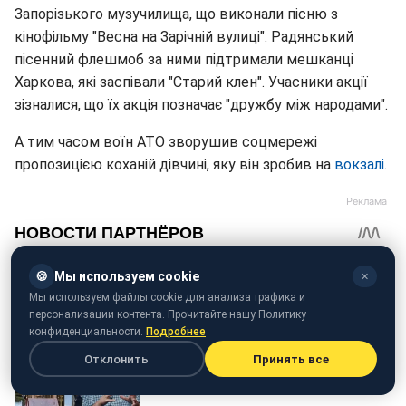
Запорізького музучилища, що виконали пісню з
кінофільму "Весна на Зарічній вулиці". Радянський
пісенний флешмоб за ними підтримали мешканці
Харкова, які заспівали "Старий клен". Учасники акції
зізналися, що їх акція позначає "дружбу між народами".
А тим часом воїн АТО зворушив соцмережі
пропозицією коханій дівчині, яку він зробив на
вокзалі
.
🍪
Мы используем cookie
✕
Мы используем файлы cookie для анализа трафика и
персонализации контента. Прочитайте нашу Политику
конфиденциальности.
Подробнее
Отклонить
Принять все