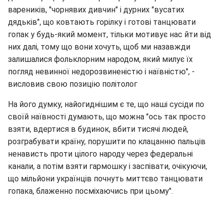
вареників, "чорнявих дивчин" і дурних "вусатих
дядьків", що ковтають горілку і готові танцювати
гопак у будь-який момент, тільки мотивує нас йти від
них далі, тому що вони хочуть, щоб ми назавжди
залишалися фольклорним народом, який милує їх
погляд невинної недорозвиненістю і наївністю", -
висловив свою позицію політолог
На його думку, найогиднішим є те, що наші сусіди по
своїй наївності думають, що можна "ось так просто
взяти, вдертися в будинок, вбити тисячі людей,
розграбувати країну, порушити по клацанню пальців
ненависть проти цілого народу через федеральні
канали, а потім взяти гармошку і заспівати, очікуючи,
що мільйони українців почнуть миттєво танцювати
гопака, блаженно посміхаючись при цьому".