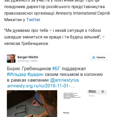
засудженого за участь у політичній акції. Про це
повідомив директор російського представництва
правозахисної організації Amnesty International Сергій
Микитин у
Twitter
.
"Ми думаємо про тебе – і нехай ситуація з тобою
швидше зміниться на краще і ти будеш вільний", –
написав Гребенщиков.