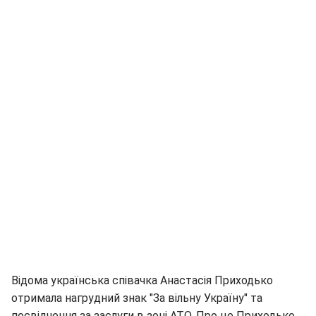
Відома українська співачка Анастасія Приходько
отримала нагрудний знак "За вільну Україну" та
посвідчення за заслуги в зоні АТО. Про це Приходько