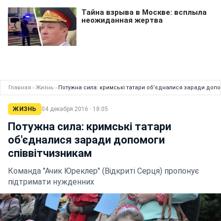
Главная
›
Жизнь
›
Потужна сила: кримські татари об'єдналися заради допо
ЖИЗНЬ
04 декабря 2016 · 18:05
Потужна сила: кримські татари
об'єдналися заради допомоги
співвітчизникам
Команда "Ачик Юреклер" (Відкриті Серця) пропонує
підтримати нужденних