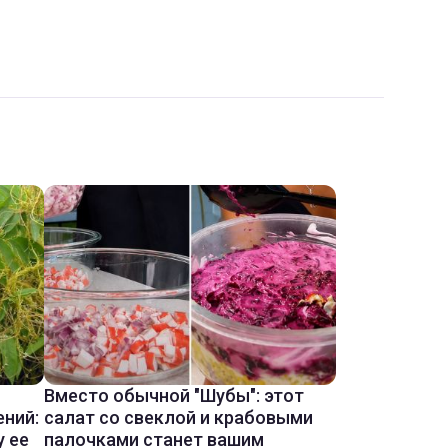
Вместо обычной "Шубы": этот
ений:
салат со свеклой и крабовыми
у ее
палочками станет вашим