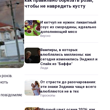
как правильно обрезать розы,
чтобы не навредить кусту
И кетчуп не нужен: пикантный
соус из смородины, идеально
дополняющий мясо
Вкусно
Вампиры, в которых
влюблялись миллионы: как
сегодня изменились Энджел и
Спайк из "Баффи"
Люди
 років.
люють
От страсти до разочарования:
эти знаки Зодиака чаще всего
влюбляются не в тех
е повідомляє
Гороскопы
Модный цвет осени 2026: как