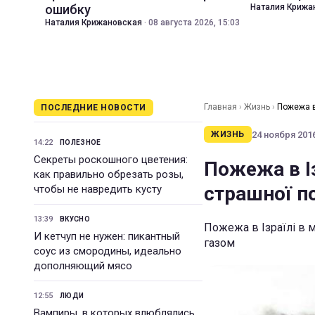
ошибку
Наталия Крижа
Наталия Крижановская
·
08 августа 2026, 15:03
Главная
›
Жизнь
›
Пожежа в 
ПОСЛЕДНИЕ НОВОСТИ
24 ноября 2016
ЖИЗНЬ
14:22
ПОЛЕЗНОЕ
Секреты роскошного цветения:
Пожежа в Із
как правильно обрезать розы,
страшної п
чтобы не навредить кусту
13:39
ВКУСНО
Пожежа в Ізраїлі в м
И кетчуп не нужен: пикантный
газом
соус из смородины, идеально
дополняющий мясо
12:55
ЛЮДИ
Вампиры, в которых влюблялись