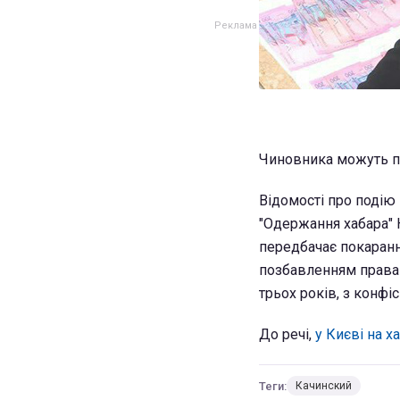
Чиновника можуть поз
Відомості про подію 
"Одержання хабара" К
передбачає покарання
позбавленням права 
трьох років, з конфі
До речі,
у Києві на 
Теги:
Качинский