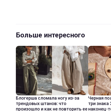
Больше интересного
Блогерша сломала ногу из-за
Черная по
трендовых штанов: что
три знака
произошло и как не повторить ее
наконец-т