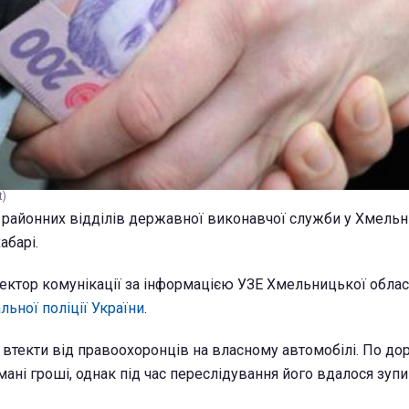
t)
 районних відділів державної виконавчої служби у Хмельн
абарі.
ектор комунікації за інформацією УЗЕ Хмельницької област
ьної поліції України
.
втекти від правоохоронців на власному автомобілі. По дор
ані гроші, однак під час переслідування його вдалося зупи