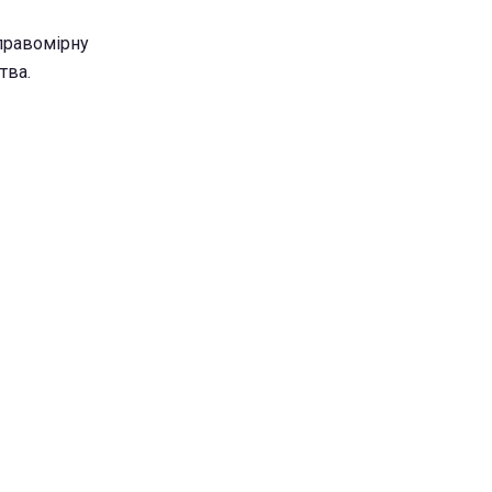
правомірну
тва.