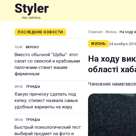
Главная
›
Жизнь
›
На ходу в
ПОСЛЕДНИЕ НОВОСТИ
24 ноября 2016
ЖИЗНЬ
10:41
ВКУСНО
Вместо обычной "Шубы": этот
На ходу ви
салат со свеклой и крабовыми
області хаб
палочками станет вашим
фирменным
Чиновник намагався 
09:33
ТРЕНДЫ
Какую прическу сделать под
кепку: стилист назвала самые
удобные варианты на жару
08:36
ТРЕНДЫ
Быстрый психологический тест:
выбирай предмет на фото и