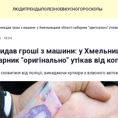
ЛЮДИ
ТРЕНДЫ
ПОЛЕЗНОЕ
ВКУСНО
ГОРОСКОПЫ
икидав гроші з машини: у Хмельницькій області хабарник "оригінально" утікав
 · 18:54
кидав гроші з машини: у Хмельни
арник "оригінально" утікав від ко
сховатися від поліції, викидаючи купюри з власного авто