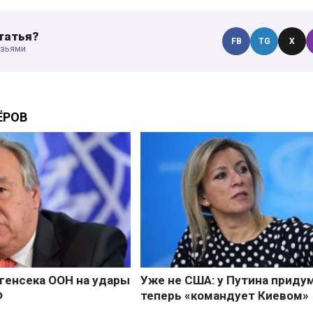
татья?
FB
TG
X
узьями