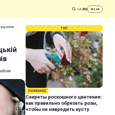
UA
/
RU
rbc.ua
 від копів
ТОП
цькій
пів
мобіля
ПОЛЕЗНОЕ
Секреты роскошного цветения:
как правильно обрезать розы,
чтобы не навредить кусту