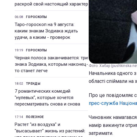
раскрой свой настоящий характер
06:08
ГОРОСКОПЫ
Таро-гороскоп на 9 августа:
каким знакам Зодиака ждать
удачи, а каким - проверок
19:19
ГОРОСКОПЫ
Черная полоса заканчивается: три
знака Зодиака, которым наконец-
Фото: Хабар (pushkinska.ne
то станет легче
Начальника одного з
області спіймали на х
18:02
ТРЕНДЫ
7 романтических комедий
Про це повідомляє с
"нулевых", которые хочется
прес-служба Націонал
пересматривать снова и снова
Чиновник намагався 
17:14
ПОЛЕЗНОЕ
Растет "из воздуха" и
намір викинути отрим
"высасывает" жизнь из растений:
затримати.