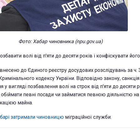
Фото: Хабар чиновника (npu.gov.ua)
бавити волі від п'яти до десяти років і конфіскувати його
внесено до Єдиного реєстру досудових розслідувань за ч. 3
римінального кодексу України. Відповідно закону, санкція ц
 у вигляді позбавлення волі на строк від п'яти до десяти р
обіймати певні посади чи займатися певною діяльністю на
скацією майна.
хабарі затримали чиновницю
міграційної служби.