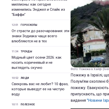
миллионы: как сегодня
изменились Энджел и Спайк из
"Баффи"
12:01
ГОРОСКОПЫ
От страсти до разочарования: эти
знаки Зодиака чаще всего
влюбляются не в тех
11:34
ТРЕНДЫ
Модный цвет осени 2026: как
носить коричневый и не
выглядеть скучно
Фото: Пожежа в Хайфі (livei
Пожежу в Ізраїлі, щ
10:52
ЛЮДИ
Полум'ям охоплені б
Свекровь вас не любит? 10 фраз,
пожежу. Евакуюють ж
которые выведут ее на чистую
припускають, що при
воду
видання
"Новини Ізр
10:11
ПОЛЕЗНОЕ