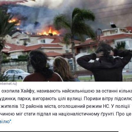
nternet.ru)
о охопила Хайфу, називають найсильнішою за останні кілька
удинки, парки, вигорають цілі вулиці. Пориви вітру підси
ителів 12 районів міста, оголошений режим НС. У поліції
чиною міг стати підпал на націоналістичному ґрунті. Про ц
аїлю".