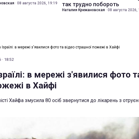
новская
·
08 августа 2026, 19:19
так трудно побороть
Наталия Крижановская
·
08 августа 2026, 
Ізраїлі: в мережі з'явилися фото та відео страшної пожежі в Хайфі
 · 18:52
раїлі: в мережі з'явилися фото т
ожежі в Хайфі
істі Хайфа змусила 80 осіб звернутися до лікарень з отру