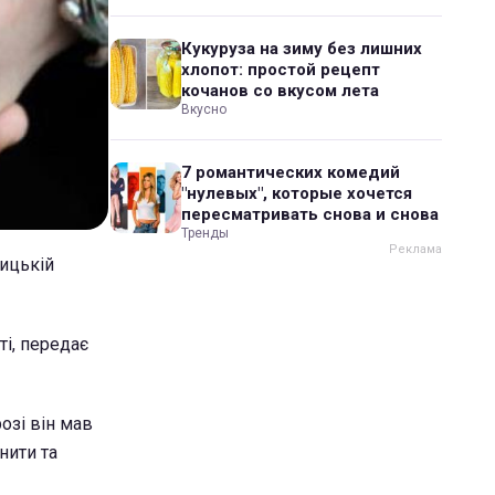
Кукуруза на зиму без лишних
хлопот: простой рецепт
кочанов со вкусом лета
Вкусно
7 романтических комедий
"нулевых", которые хочется
пересматривать снова и снова
Тренды
ицькій
і, передає
озі він мав
нити та