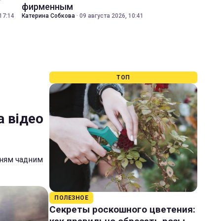
фирменным
17:14
Катерина Собкова
·
09 августа 2026, 10:41
ТОП
а відео
єнням чадним
ПОЛЕЗНОЕ
Секреты роскошного цветения: