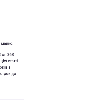
 майно.
 ст. 368
ієї статті
оків з
 строк до