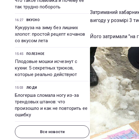
что такое повилика и почему ее
так трудно побороть
Затриманий хабарник
вигоду у розмірі 3 т
16:27
ВКУСНО
Кукуруза на зиму без лишних
хлопот: простой рецепт кочанов
Його затримали "на г
со вкусом лета
15:45
ПОЛЕЗНОЕ
Плодовые мошки исчезнут с
кухни: 5 секретных трюков,
которые реально действуют
15:03
ЛЮДИ
Блогерша сломала ногу из-за
трендовых штанов: что
произошло и как не повторить ее
ошибку
Все новости