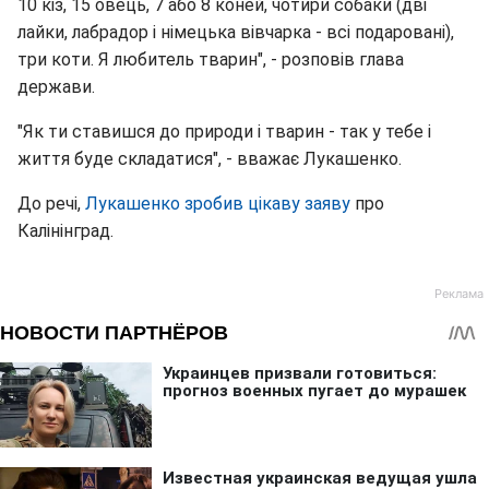
10 кіз, 15 овець, 7 або 8 коней, чотири собаки (дві
лайки, лабрадор і німецька вівчарка - всі подаровані),
три коти. Я любитель тварин", - розповів глава
держави.
"Як ти ставишся до природи і тварин - так у тебе і
життя буде складатися", - вважає Лукашенко.
До речі,
Лукашенко зробив цікаву заяву
про
Калінінград.