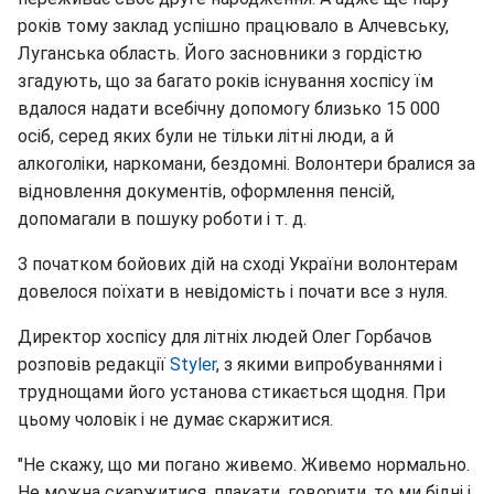
років тому заклад успішно працювало в Алчевську,
Луганська область. Його засновники з гордістю
згадують, що за багато років існування хоспісу їм
вдалося надати всебічну допомогу близько 15 000
осіб, серед яких були не тільки літні люди, а й
алкоголіки, наркомани, бездомні. Волонтери бралися за
відновлення документів, оформлення пенсій,
допомагали в пошуку роботи і т. д.
З початком бойових дій на сході України волонтерам
довелося поїхати в невідомість і почати все з нуля.
Директор хоспісу для літніх людей Олег Горбачов
розповів редакції
Styler
, з якими випробуваннями і
труднощами його установа стикається щодня. При
цьому чоловік і не думає скаржитися.
"Не скажу, що ми погано живемо. Живемо нормально.
Не можна скаржитися, плакати, говорити, то ми бідні і