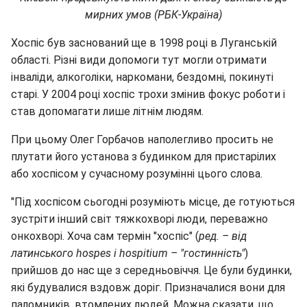
мирних умов (РБК-Україна)
Хоспіс був заснований ще в 1998 році в Луганській
області. Різні види допомоги тут могли отримати
інваліди, алкоголіки, наркомани, бездомні, покинуті
старі. У 2004 році хоспіс трохи змінив фокус роботи і
став допомагати лише літнім людям.
При цьому Олег Горбачов наполегливо просить не
плутати його установа з будинком для пристарілих
або хоспісом у сучасному розумінні цього слова.
"Під хоспісом сьогодні розуміють місце, де готуються
зустріти інший світ тяжкохворі люди, переважно
онкохворі. Хоча сам термін "хоспіс" (
ред. – від
латинського hospes і hospitium – "гостинність"
)
прийшов до нас ще з середньовіччя. Це були будинки,
які будувалися вздовж доріг. Призначалися вони для
паломників, втомлених людей. Можна сказати, що