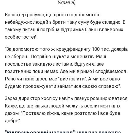
Україна)
Волонтер розуміє, що просто з допомогою
небайдужих людей зібрати таку суму буде складно. В
такому питанні потрібна підтримка більш впливових
особистостей.
"За допомогою того ж краудфандингу 100 тис. доларів
не збереш. Потрібно шукати меценатів. Різні
посольства закидую листами. Відгуки є, але
позитивних поки немає. Але ми віримо і сподіваємося.
Рано чи пізно щось має "вистрілити". А ми все одно
будемо продовжувати займатися своєю справою".
Зараз директор хоспісу навіть планує розширюватися.
Каже, що ще кілька людей можуть оселитися під їх
дахом: "Поставлю ліжка, камін розтоплю і все буде
добре".
"Відпрацьований матеріал": швидка приїхала,