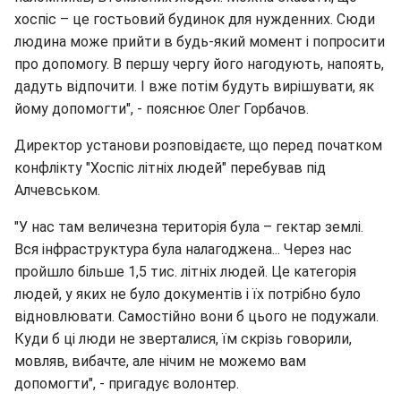
хоспіс – це гостьовий будинок для нужденних. Сюди
людина може прийти в будь-який момент і попросити
про допомогу. В першу чергу його нагодують, напоять,
дадуть відпочити. І вже потім будуть вирішувати, як
йому допомогти", - пояснює Олег Горбачов.
Директор установи розповідаєте, що перед початком
конфлікту "Хоспіс літніх людей" перебував під
Алчевськом.
"У нас там величезна територія була – гектар землі.
Вся інфраструктура була налагоджена... Через нас
пройшло більше 1,5 тис. літніх людей. Це категорія
людей, у яких не було документів і їх потрібно було
відновлювати. Самостійно вони б цього не подужали.
Куди б ці люди не зверталися, їм скрізь говорили,
мовляв, вибачте, але нічим не можемо вам
допомогти", - пригадує волонтер.