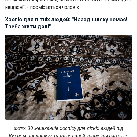
нещасні", - посміхається чоловік.
Хоспіс для літніх людей: "Назад шляху немає!
Треба жити далі"
Фото: 30 мешканців хоспісу для літніх людей під
Києвом продовжують жити далі й знову звикають до