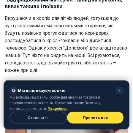
вивантажила і поїхала
Вирушаючи в хоспіс для літніх людей, готуєшся до
зустрічі з тихими і малоактивными старички, які
будуть повільно прогулюватися по коридорах,
розгойдуватися в кріслі-гойдалці або дивитися
телевізор. Однак у хоспісі "Допомога" все влаштовано
інакше. Тут ніхто не сидить на місці. Всі рухаються,
господарюють, щось майструють або готують –
кожен при ділі.
Директор хоспісу Олег Горбачов погодився провести
невелику ознайомчу екскурсію, паралельно міркуючи
🍪
Мы используем cookie
✕
про гостру проблему українського суспільства –
Мы используем файлы cookie для анализа трафика и
персонализации контента. Прочитайте нашу Политику
незахищеності людей похилого віку.
конфиденциальности.
Подробнее
Отклонить
Принять все