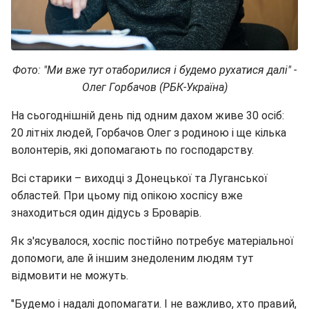
Фото: "Ми вже тут отаборилися і будемо рухатися далі" -
Олег Горбачов (РБК-Україна)
На сьогоднішній день під одним дахом живе 30 осіб:
20 літніх людей, Горбачов Олег з родиною і ще кілька
волонтерів, які допомагають по господарству.
Всі старики – виходці з Донецької та Луганської
областей. При цьому під опікою хоспісу вже
знаходиться один дідусь з Броварів.
Як з'ясувалося, хоспіс постійно потребує матеріальної
допомоги, але й іншим знедоленим людям тут
відмовити не можуть.
"Будемо і надалі допомагати. І не важливо, хто правий,