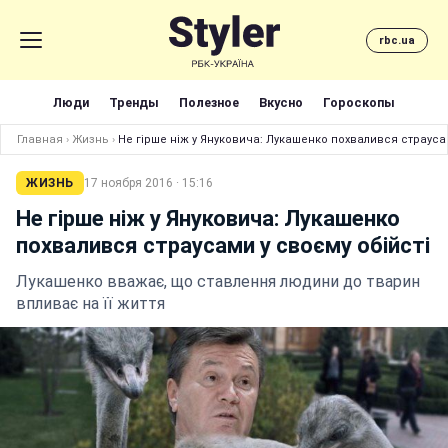
rbc.ua
Люди
Тренды
Полезное
Вкусно
Гороскопы
Главная
›
Жизнь
›
Не гірше ніж у Януковича: Лукашенко похвалився страусам
ЖИЗНЬ
17 ноября 2016 · 15:16
Не гірше ніж у Януковича: Лукашенко
похвалився страусами у своєму обійсті
Лукашенко вважає, що ставлення людини до тварин
впливає на її життя