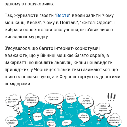
одному з пошуковиків.
Так, журналісти газети "
Вести
" ввели запити "чому
мешканці Києва", "чому в Полтаві", "жителі Одеси", і
вибрали основні словосполучення, які з'являлися в
випадаючому рядку.
З'ясувалося, що багато інтернет-користувачі
вважають, що у Вінниці мешкає багато євреїв, в
Закарпатті не люблять львів'ян, кияни ненавидять
приїжджих, у Чернівцях тільки тим і займаються, що
шиють весільні сукні, а в Херсоні торгують дорогими
помідорами.