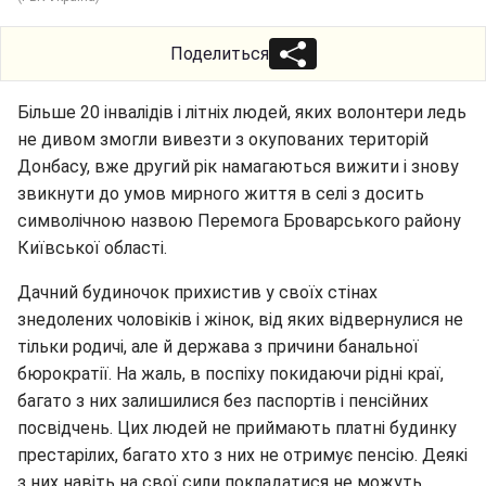
Поделиться
Більше 20 інвалідів і літніх людей, яких волонтери ледь
не дивом змогли вивезти з окупованих територій
Донбасу, вже другий рік намагаються вижити і знову
звикнути до умов мирного життя в селі з досить
символічною назвою Перемога Броварського району
Київської області.
Дачний будиночок прихистив у своїх стінах
знедолених чоловіків і жінок, від яких відвернулися не
тільки родичі, але й держава з причини банальної
бюрократії. На жаль, в поспіху покидаючи рідні краї,
багато з них залишилися без паспортів і пенсійних
посвідчень. Цих людей не приймають платні будинку
престарілих, багато хто з них не отримує пенсію. Деякі
з них навіть на свої сили покладатися не можуть,