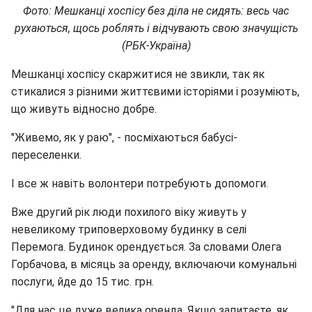
Фото: Мешканці хоспісу без діла не сидять: весь час
рухаються, щось роблять і відчувають свою значущість
(РБК-Україна)
Мешканці хоспісу скаржитися не звикли, так як
стикалися з різними життєвими історіями і розуміють,
що живуть відносно добре.
"Живемо, як у раю", - посміхаються бабусі-
переселенки.
І все ж навіть волонтери потребують допомоги.
Вже другий рік люди похилого віку живуть у
невеликому триповерховому будинку в селі
Перемога. Будинок орендується. За словами Олега
Горбачова, в місяць за оренду, включаючи комунальні
послуги, йде до 15 тис. грн.
"Для нас це дуже велика оренда. Якщо запитаєте, як