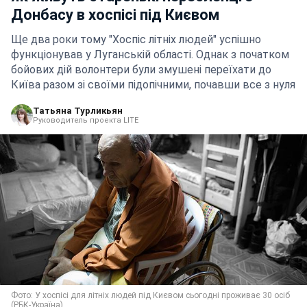
Донбасу в хоспісі під Києвом
Ще два роки тому "Хоспіс літніх людей" успішно
функціонував у Луганській області. Однак з початком
бойових дій волонтери були змушені переїхати до
Київа разом зі своїми підопічними, почавши все з нуля
Татьяна Турликьян
Руководитель проекта LITE
Фото: У хоспісі для літніх людей під Києвом сьогодні проживає 30 осіб
(РБК-Україна)