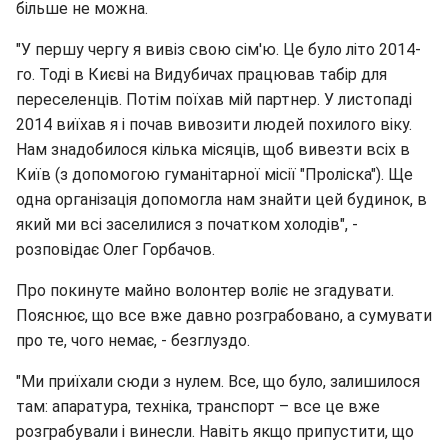
більше не можна.
"У першу чергу я вивіз свою сім'ю. Це було літо 2014-
го. Тоді в Києві на Видубичах працював табір для
переселенців. Потім поїхав мій партнер. У листопаді
2014 виїхав я і почав вивозити людей похилого віку.
Нам знадобилося кілька місяців, щоб вивезти всіх в
Київ (з допомогою гуманітарної місії "Проліска"). Ще
одна організація допомогла нам знайти цей будинок, в
який ми всі заселилися з початком холодів", -
розповідає Олег Горбачов.
Про покинуте майно волонтер воліє не згадувати.
Пояснює, що все вже давно розграбовано, а сумувати
про те, чого немає, - безглуздо.
"Ми приїхали сюди з нулем. Все, що було, залишилося
там: апаратура, техніка, транспорт – все це вже
розграбували і винесли. Навіть якщо припустити, що