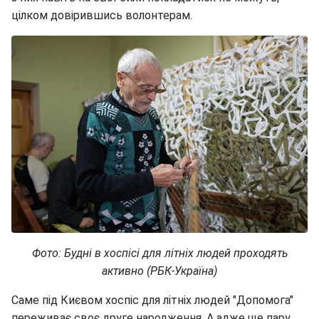
цілком довірившись волонтерам.
Фото: Будні в хоспісі для літніх людей проходять
активно (РБК-Україна)
Саме під Києвом хоспіс для літніх людей "Допомога"
переживає своє друге народження. А адже ще пару