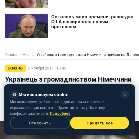
Главная
›
Жизнь
›
Українець з громадянством Німеччини приїхав на Донба
ЖИЗНЬ
16 ноября 2016 · 10:45
Українець з громадянством Німеччини
приїхав на Донбас воювати проти
"українського фашизму"
🍪
Мы используем cookie
✕
Мы используем файлы cookie для анализа трафика и
Українець з німецьким громадянством вважає, що в
персонализации контента. Прочитайте нашу Политику
Україні йде громадянська війна
конфиденциальности.
Подробнее
Отклонить
Принять все