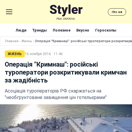
rbc.ua
Люди
Тренды
Полезное
Вкусно
Гороскопы
Главная
›
Жизнь
›
Операція "Кримнаш": російські туроператори розкритику
ЖИЗНЬ
16 ноября 2016 · 11:46
Операція "Кримнаш": російські
туроператори розкритикували кримчан
за жадібність
Асоціація туроператорів РФ скаржаться на
"необгрунтоване завищення цін готельєрами"