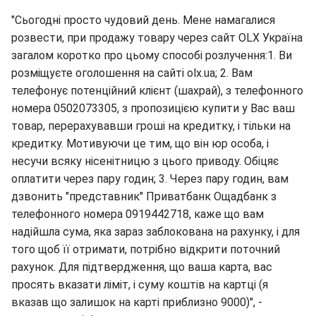
"Сьогодні просто чудовий день. Мене намагалися
розвести, при продажу товару через сайт OLX Україна
загалом коротко про цьому способі розлучення:1. Ви
розміщуєте оголошення на сайті olx.ua; 2. Вам
телефонує потенційний клієнт (шахрай), з телефонного
номера 0502073305, з пропозицією купити у Вас ваш
товар, перерахувавши гроші на кредитку, і тільки на
кредитку. Мотивуючи це тим, що він юр особа, і
несучи всяку нісенітницю з цього приводу. Обіцяє
оплатити через пару годин; 3. Через пару годин, вам
дзвонить "представник" Приватбанк Ощадбанк з
телефонного номера 0919442718, каже що вам
надійшла сума, яка зараз заблокована на рахунку, і для
того щоб її отримати, потрібно відкрити поточний
рахунок. Для підтвердження, що ваша карта, вас
просять вказати ліміт, і суму коштів на картці (я
вказав що залишок на карті приблизно 9000)", -