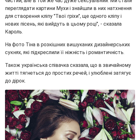
чистий, але в той же час дуже сексуальний. Ми стали
переглядати картини Мухи і знайшли в них натхнення
для створення кліпу "Твої гріхи", ще одного кліпу і
нових пісень, які вийдуть в цьому році", - сказала
Кароль.
На фото Тіна в розкішних вишуканих дизайнерських
сукнях, які підкреслили її ніжність і романтичність.
Також українська співачка сказала, що в звичайному
житті тягнеться до простих речей, і улюблені затягує
до дірок.