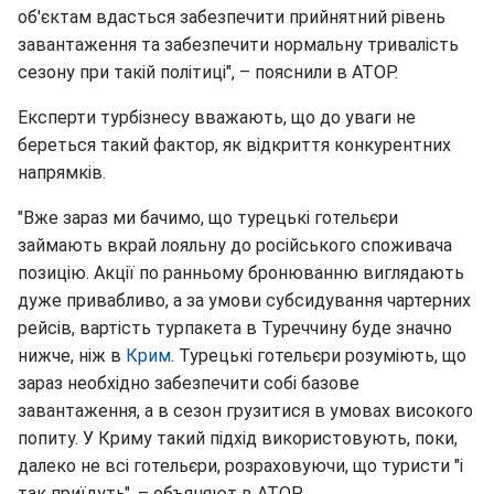
об'єктам вдасться забезпечити прийнятний рівень
завантаження та забезпечити нормальну тривалість
сезону при такій політиці", – пояснили в АТОР.
Експерти турбізнесу вважають, що до уваги не
береться такий фактор, як відкриття конкурентних
напрямків.
"Вже зараз ми бачимо, що турецькі готельєри
займають вкрай лояльну до російського споживача
позицію. Акції по ранньому бронюванню виглядають
дуже привабливо, а за умови субсидування чартерних
рейсів, вартість турпакета в Туреччину буде значно
нижче, ніж в
Крим
. Турецькі готельєри розуміють, що
зараз необхідно забезпечити собі базове
завантаження, а в сезон грузитися в умовах високого
попиту. У Криму такий підхід використовують, поки,
далеко не всі готельєри, розраховуючи, що туристи "і
так приїдуть", – объяняют в АТОР.