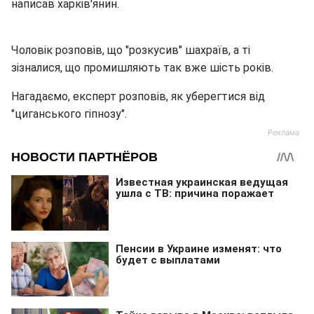
написав харків'янин.
Чоловік розповів, що "розкусив" шахраїв, а ті
зізналися, що промишляють так вже шість років.
Нагадаємо, експерт розповів, як уберегтися від
"циганського гіпнозу".