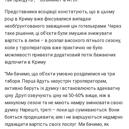
Представники асоціації констатують, що в цьому
році в Криму вже фіксувалися випадки
необґрунтованого завищення цін готельєрами. Через
таке рішення, ці об'єкти були змушені знижувати
вартість в липні – в розпал високого літнього сезону,
коли у туроператорів вже практично не було
можливості привезти додатковий потік бажаючих
відпочити в Криму.
"Ми бачимо, що об'єкти умовно розділилися на три
табори. Перші йдуть назустріч туроператорам,
активно беруть їх думку і встановлюють адекватну
ціну. Другі озвучують ціну на 50-60% вище, ніж в
минулому сезоні та не мають наміру змінювати свою
думку. Нарешті, треті – поки що сумніваються. Вони
бояться продешевити, але і не вирішуються надмірно
підвищити вартість своїх послуг. Ми бачимо, як