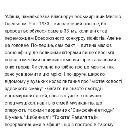
"Афіша, намальована власноруч восьмирічний Милею
Гілельсом. Рік - 1933 - виправлений пізніше, бо
пророцтво збулося саме в 33-му, коли він став
переможцем Всесоюзного конкурсу піаністів. Але не
це головне. По-перше, сам факт – дитина малює
свою афішу, де великими літерами пише своє ім'я
поряд з іменами великих композиторів та назвами
їхніх творів. Як сильно потрібно про це мріяти, і як
рано усвідомити цю мрію! І по-друге, широко
відомому у вузьких колах питання про "містечковості
одеського смаку" - багато ви знаєте сьогодні
восьмирічних дітей, навіть з учнів столичних
спецмузшкол, навіть із сімей музикантів, що
оперують такими творами як "Симфонічні етюди"
Шумана, "Шибениця" і "Токата" Равеля та ін,
перерахованими в афіші? І що є прогрес в такому