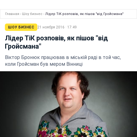
Главная
›
Шоу бизнес
›
Лідер ТіК розповів, як пішов "від Гройсмана"
ШОУ БИЗНЕС
21 ноября 2016 · 17:49
Лідер ТіК розповів, як пішов "від
Гройсмана"
Віктор Бронюк працював в міській раді в той час,
коли Гройсман був мером Вінниці