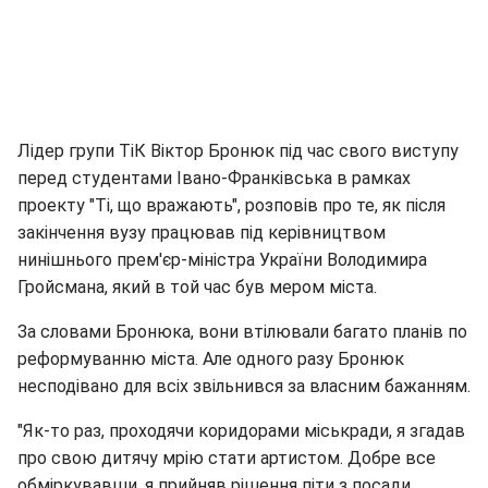
Лідер групи ТіК Віктор Бронюк під час свого виступу
перед студентами Івано-Франківська в рамках
проекту "Ті, що вражають", розповів про те, як після
закінчення вузу працював під керівництвом
нинішнього прем'єр-міністра України Володимира
Гройсмана, який в той час був мером міста.
За словами Бронюка, вони втілювали багато планів по
реформуванню міста. Але одного разу Бронюк
несподівано для всіх звільнився за власним бажанням.
"Як-то раз, проходячи коридорами міськради, я згадав
про свою дитячу мрію стати артистом. Добре все
обміркувавши, я прийняв рішення піти з посади.