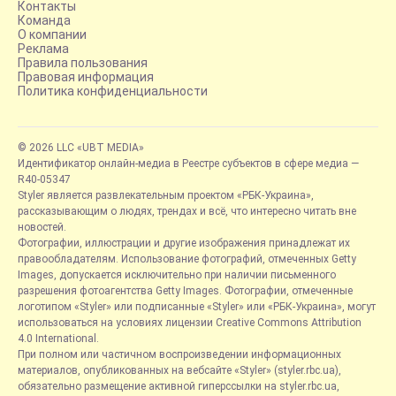
Контакты
Команда
О компании
Реклама
Правила пользования
Правовая информация
Политика конфиденциальности
© 2026 LLC «UBT MEDIA»
Идентификатор онлайн-медиа в Реестре субъектов в сфере медиа —
R40-05347
Styler является развлекательным проектом «РБК-Украина»,
рассказывающим о людях, трендах и всё, что интересно читать вне
новостей.
Фотографии, иллюстрации и другие изображения принадлежат их
правообладателям. Использование фотографий, отмеченных Getty
Images, допускается исключительно при наличии письменного
разрешения фотоагентства Getty Images. Фотографии, отмеченные
логотипом «Styler» или подписанные «Styler» или «РБК-Украина», могут
использоваться на условиях лицензии Creative Commons Attribution
4.0 International.
При полном или частичном воспроизведении информационных
материалов, опубликованных на вебсайте «Styler» (styler.rbc.ua),
обязательно размещение активной гиперссылки на styler.rbc.ua,