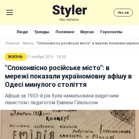
rbc.ua
Люди
Тренды
Полезное
Вкусно
Гороскопы
Главная
›
Жизнь
›
"Споконвісно російське місто": в мережі показали україн
ЖИЗНЬ
21 ноября 2016 · 18:35
"Споконвісно російське місто": в
мережі показали україномовну афішу в
Одесі минулого століття
Афіша за 1933-й рік була намальована видатним
піаністом і педагогом Емілем Гілельсом