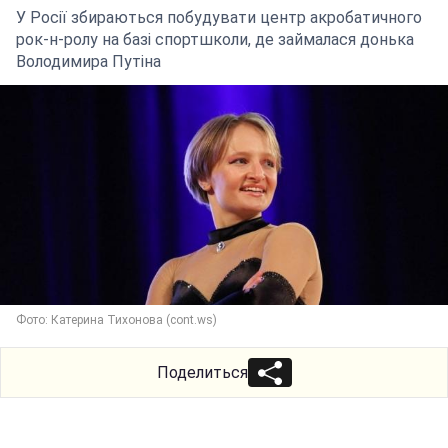
У Росії збираються побудувати центр акробатичного
рок-н-ролу на базі спортшколи, де займалася донька
Володимира Путіна
Фото: Катерина Тихонова (cont.ws)
Поделиться