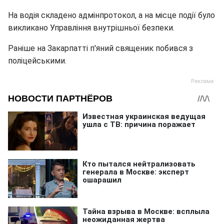
На водія складено адмінпротокол, а на місце події було
викликано Управління внутрішньої безпеки.
Раніше на Закарпатті п'яний священик побився з
поліцейськими.