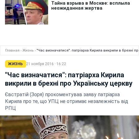
Главная
›
Жизнь
›
"Час визначатися": патріарха Кирила викрили в брехні пр
ЖИЗНЬ
21 ноября 2016 · 16:22
"Час визначатися": патріарха Кирила
викрили в брехні про Українську церкву
Євстратій (Зоря) прокоментував заяву патріарха
Кирила про те, що УПЦ не отримає незалежність від
РПЦ