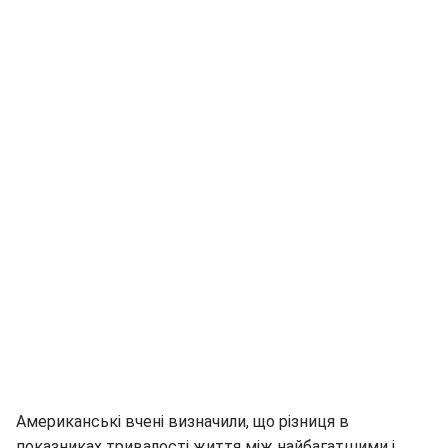
Американські вчені визначили, що різниця в
показниках тривалості життя між найбагатшими і