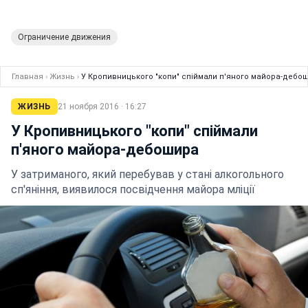
Ограничение движения
Главная
›
Жизнь
›
У Кропивницького "копи" спіймали п'яного майора-дебо
ЖИЗНЬ
21 ноября 2016 · 16:27
У Кропивницького "копи" спіймали
п'яного майора-дебошира
У затриманого, який перебував у стані алкогольного
сп'яніння, виявилося посвідчення майора мліції