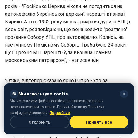
років - "Російська Церква ніколи не погодиться на
автокефалію Української церкви", нарешті визнав і
Кирило. А то з 1992 року моспатриархия дурила УПЦ і
весь світ, розповідаючи, що вона коли-то "розгляне"
прохання Собору УПЦ про автокефалію. Колись, на
наступному Помісному Соборі ... Треба було 24 роки,
щоб брехня МП нарешті була визнана і самим
московським патріархом", - написав він.
"Отже, відтепер сказано ясно і чітко - хто за
автокефалію УПЦ, то "ворог РПЦ", бо "руйнує єдність".
🍪
Мы используем cookie
✕
Тому всім "автокефалістам в УПЦ" час визначатися -
Мы используем файлы cookie для анализа трафика и
вони за Українську церкву в Україні або за
персонализации контента. Прочитайте нашу Политику
московську", - зазначив Євстратій.
конфиденциальности.
Подробнее
Отклонить
Принять все
Також священнослужитель навів випадок в історії,
коли Великий Московський собор вже зрадив