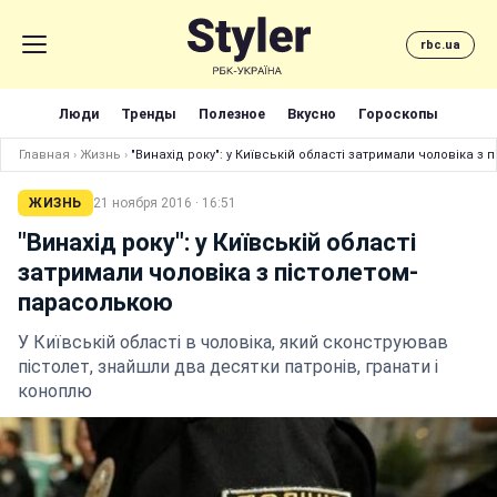
rbc.ua
Люди
Тренды
Полезное
Вкусно
Гороскопы
Главная
›
Жизнь
›
"Винахід року": у Київській області затримали чоловіка з
ЖИЗНЬ
21 ноября 2016 · 16:51
"Винахід року": у Київській області
затримали чоловіка з пістолетом-
парасолькою
У Київській області в чоловіка, який сконструював
пістолет, знайшли два десятки патронів, гранати і
коноплю