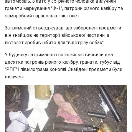
автомобіль. З авто у 35-річного чоловіка вилучили
гранати маркування "Ф-1", патрони різного калібру та
саморобний парасолько-пістолет.
Затриманий стверджував, що заборонені предмети
він знайшов на території військової частини, а
пістолет зробив нібито для "відстрілу собак".
У будинку затриманого поліцейські виявили два
десятки патронів різного калібру, гранати, тубус від
"РПГ" і півкілограма коноплі. Знайдені предмети були
вилучені.