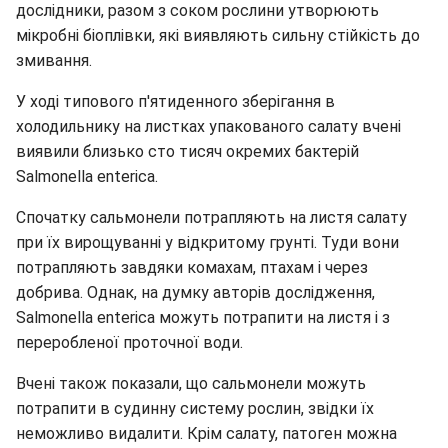
дослідники, разом з соком рослини утворюють
мікробні біоплівки, які виявляють сильну стійкість до
змивання.
У ході типового п'ятиденного зберігання в
холодильнику на листках упакованого салату вчені
виявили близько сто тисяч окремих бактерій
Salmonella enterica.
Спочатку сальмонели потрапляють на листя салату
при їх вирощуванні у відкритому грунті. Туди вони
потрапляють завдяки комахам, птахам і через
добрива. Однак, на думку авторів дослідження,
Salmonella enterica можуть потрапити на листя і з
переробленої проточної води.
Вчені також показали, що сальмонели можуть
потрапити в судинну систему рослин, звідки їх
неможливо видалити. Крім салату, патоген можна