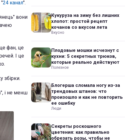
 "
24 канал
".
Кукуруза на зиму без лишних
янець" вони
хлопот: простой рецепт
дачею
кочанов со вкусом лета
Вкусно
це фан, це
Плодовые мошки исчезнут с
ечей. І це
кухни: 5 секретных трюков,
которые реально действуют
ко.
Полезное
у збірки.
Блогерша сломала ногу из-за
трендовых штанов: что
", і не менш
произошло и как не повторить
ее ошибку
Люди
Секреты роскошного
цветения: как правильно
обрезать розы, чтобы не