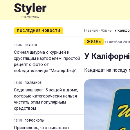
Главная
›
Жизнь
›
У Каліфо
ПОСЛЕДНИЕ НОВОСТИ
11 ноября 2016
ЖИЗНЬ
16:36
ВКУСНО
Сочная шаурма с курицей и
У Каліфорн
хрустящим картофелем: простой
рецепт с фото от
Кандидат на посаду 
победительницы "МастерШеф"
15:55
ПОЛЕЗНОЕ
Сода ваш враг: 5 вещей в доме,
которые категорически нельзя
чистить этим популярным
средством
15:15
ГОРОСКОПЫ
Приснилось, что выпадают