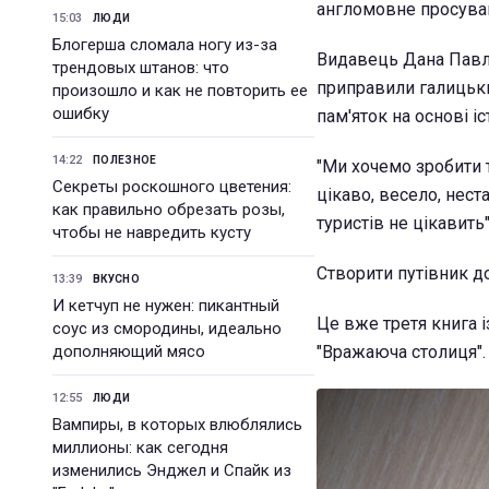
англомовне просуванн
15:03
ЛЮДИ
Блогерша сломала ногу из-за
Видавець Дана Павли
трендовых штанов: что
приправили галицьк
произошло и как не повторить ее
ошибку
пам'яток на основі іс
14:22
ПОЛЕЗНОЕ
"Ми хочемо зробити т
Секреты роскошного цветения:
цікаво, весело, нест
как правильно обрезать розы,
туристів не цікавит
чтобы не навредить кусту
Створити путівник до
13:39
ВКУСНО
И кетчуп не нужен: пикантный
Це вже третя книга і
соус из смородины, идеально
дополняющий мясо
"Вражаюча столиця".
12:55
ЛЮДИ
Вампиры, в которых влюблялись
миллионы: как сегодня
изменились Энджел и Спайк из