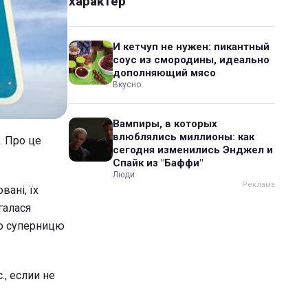
характер
И кетчуп не нужен: пикантный
соус из смородины, идеально
дополняющий мясо
Вкусно
Вампиры, в которых
влюблялись миллионы: как
. Про це
сегодня изменились Энджел и
Спайк из "Баффи"
Люди
вані, їх
галася
ою суперницю
., еслии не