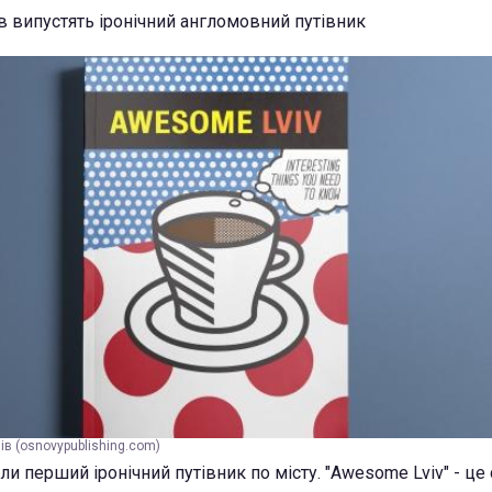
ів випустять іронічний англомовний путівник
в (osnovypublishing.com)
и перший іронічний путівник по місту. "Awesome Lviv" - це