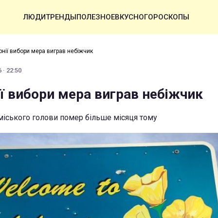
ЛЮДИ
ТРЕНДЫ
ПОЛЕЗНОЕ
ВКУСНО
ГОРОСКОПЫ
рнії вибори мера виграв небіжчик
 · 22:50
ії вибори мера виграв небіжчик
міського голови помер більше місяця тому