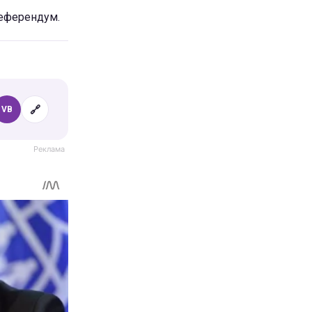
референдум.
🔗
VB