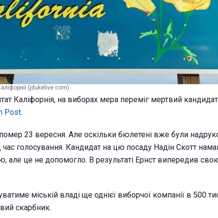
Каліфорнії (jdukelive.com)
штат Каліфорнія, на виборах мера переміг мертвий кандидат
n Post.
 помер 23 вересня. Але оскільки бюлетені вже були надруко
 час голосування. Кандидат на цю посаду Надін Скотт нама
ю, але це не допомогло. В результаті Ернст випередив св
ватиме міській владі ще однієї виборчої компанії в 500 тис
вий скарбник.