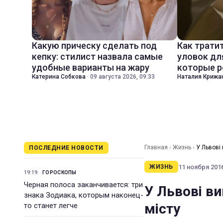
Какую прическу сделать под
Как трати
кепку: стилист назвала самые
уловок дл
удобные варианты на жару
которые р
Катерина Собкова
·
09 августа 2026, 09:33
Наталия Крижа
Главная
›
Жизнь
›
У Львові 
ПОСЛЕДНИЕ НОВОСТИ
11 ноября 2016
ЖИЗНЬ
19:19
ГОРОСКОПЫ
Черная полоса заканчивается: три
У Львові ви
знака Зодиака, которым наконец-
місту
то станет легче