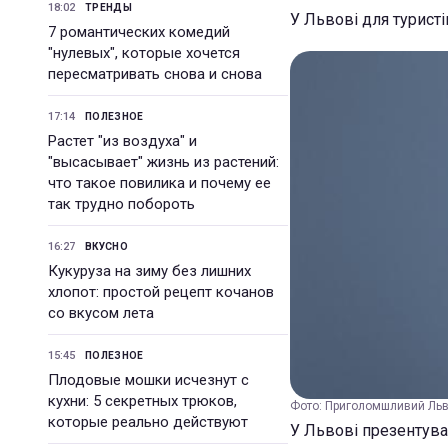
18:02
ТРЕНДЫ
У Львові для турист
7 романтических комедий
"нулевых", которые хочется
пересматривать снова и снова
17:14
ПОЛЕЗНОЕ
Растет "из воздуха" и
"высасывает" жизнь из растений:
что такое повилика и почему ее
так трудно побороть
16:27
ВКУСНО
Кукуруза на зиму без лишних
хлопот: простой рецепт кочанов
со вкусом лета
15:45
ПОЛЕЗНОЕ
Плодовые мошки исчезнут с
кухни: 5 секретных трюков,
Фото: Приголомшливий Льві
которые реально действуют
У Львові презентувал