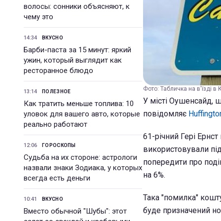
волосы: сонники объясняют, к
чему это
14:34
ВКУСНО
Барби-паста за 15 минут: яркий
ужин, который выглядит как
ресторанное блюдо
Фото: Табличка на в'їзді в 
13:14
ПОЛЕЗНОЕ
У місті Оушенсайд, 
Как тратить меньше топлива: 10
повідомляє
Huffingto
уловок для вашего авто, которые
реально работают
61-річний Гері Ернст
12:06
ГОРОСКОПЫ
використовували під
Судьба на их стороне: астрологи
попередити про поді
назвали знаки Зодиака, у которых
на 6%.
всегда есть деньги
Така "помилка" кошту
10:41
ВКУСНО
буде призначений но
Вместо обычной "Шубы": этот