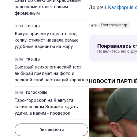
салат со свеклой и крабовыми
палочками станет вашим
До речі,
Каліфорнія 
фирменным
Теги:
Госгеокадастр
09:33
ТРЕНДЫ
Какую прическу сделать под
кепку: стилист назвала самые
Понравилась с
удобные варианты на жару
Поделитесь ею с др
08:36
ТРЕНДЫ
Быстрый психологический тест:
выбирай предмет на фото и
раскрой свой настоящий характер
06:08
ГОРОСКОПЫ
Таро-гороскоп на 9 августа:
каким знакам Зодиака ждать
удачи, а каким - проверок
Все новости