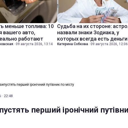
ть меньше топлива: 10
Судьба на их стороне: астр
я вашего авто,
назвали знаки Зодиака, у
еально работают
которых всегда есть деньги
новская
·
09 августа 2026, 13:14
Катерина Собкова
·
09 августа 2026, 12:06
випустять перший іронічний путівник по місту
 · 22:48
пустять перший іронічний путівн