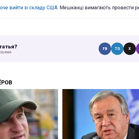
хоче вийти зі складу США
. Мешканці вимагають провести 
татья?
FB
TG
X
узьями