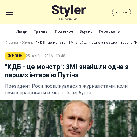
rbc.ua
Люди
Тренды
Полезное
Вкусно
Гороскопы
Главная
›
Жизнь
›
"КДБ - це монстр": ЗМІ знайшли одне з перших інтерв'ю П
ЖИЗНЬ
25 ноября 2016 · 10:48
"КДБ - це монстр": ЗМІ знайшли одне з
перших інтерв'ю Путіна
Президент Росії поспілкувався з журналістами, коли
почав працювати в мерії Петербурга