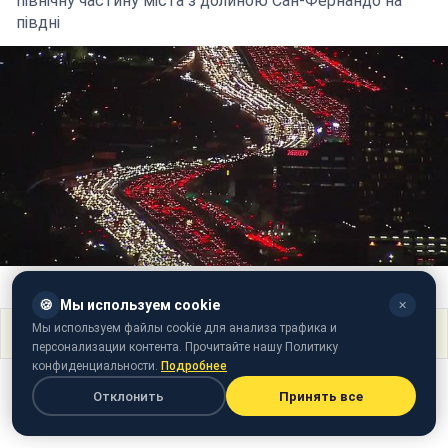
північну частину міста з долиною Сан-Фернандо на
півдні
Фото: Пробка в Лос-Анджелесі на День подяки (скріншот відео)
🍪
Мы используем cookie
✕
Мы используем файлы cookie для анализа трафика и
Поделиться
персонализации контента. Прочитайте нашу Политику
конфиденциальности.
Подробнее
Отклонить
Принять все