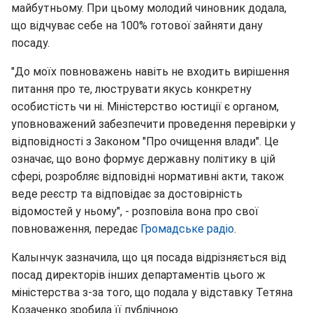
майбутньому. При цьому молодий чиновник додала,
що відчуває себе на 100% готової зайняти дану
посаду.
"До моїх повноважень навіть не входить вирішення
питання про те, люструвати якусь конкретну
особистість чи ні. Міністерство юстиції є органом,
уповноважений забезпечити проведення перевірки у
відповідності з Законом "Про очищення влади". Це
означає, що воно формує державну політику в цій
сфері, розробляє відповідні нормативні акти, також
веде реєстр та відповідає за достовірність
відомостей у ньому", - розповіла вона про свої
повноваження, передає
Громадське радіо
.
Калынчук зазначила, що ця посада відрізняється від
посад директорів інших департаментів цього ж
міністерства з-за того, що подала у відставку Тетяна
Козаченко зробила її публічною.