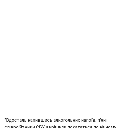
"Вдосталь напившись алкогольних напоїв, п'яні
співробітники СБУ вирішили покататися по нічному