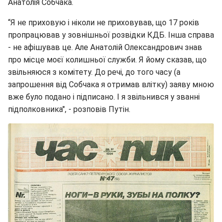
Анатолія Собчака.
“Я не приховую і ніколи не приховував, що 17 років
пропрацював у зовнішньої розвідки КДБ. Інша справа
- не афішував це. Але Анатолій Олександрович знав
про місце моєї колишньої служби. Я йому сказав, що
звільняюся з комітету. До речі, до того часу (а
запрошення від Собчака я отримав влітку) заяву мною
вже було подано і підписано. І я звільнився у званні
підполковника", - розповів Путін.