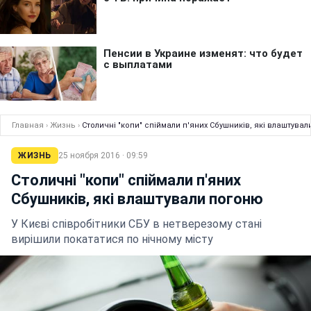
Главная
›
Жизнь
›
Столичні "копи" спіймали п'яних Сбушників, які влаштува
ЖИЗНЬ
25 ноября 2016 · 09:59
Столичні "копи" спіймали п'яних
Сбушників, які влаштували погоню
У Києві співробітники СБУ в нетверезому стані
вирішили покататися по нічному місту