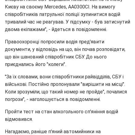
Києву на своєму Mercedes, AA0300CI. На вимогу
співробітників патрульної поліції зупинитися водій
тривалий час не реагував. У підсумку - був затиснутий
двома екіпажами", - йдеться в повідомленні.
Правоохоронці попросили водія пред'явити
документи, у відповідь на що, він почав розповідати,
що він шановний співробітник СБУ. До нього
приєднались його "колеги".
"За їх словами, вони співробітники райвідділів, СБУ і
військові. Постійно пропонували "вирішити на місці".
Коли зрозуміли, що такий номер не пройде", почалися
погрози", - наголошується в повідомленні.
Пройти тест на стан алкогольного сп'яніння водій
відмовився.
Нагадаємо, раніше п'яний автомийники на