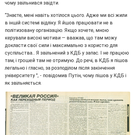
чому звільнився звідти.
“Знаєте, мені навіть хотілося цього. Адже ми всі жили
в іншій системі відліку. Я йшов працювати не в
політизовану організацію. Якщо хочете, мною
керували високі мотиви — вважав, що там можу
докласти свої сили і максимально з користю для
суспільства... Я звільнений з КДБ у запас. І не працюю
там, і грошей там не отримую. До речі, в КДБ я пішов
легально і гласно, за розподілом після закінчення
університету ", - повідомив Путін, чому пішов у КДБ і
як звільняється.