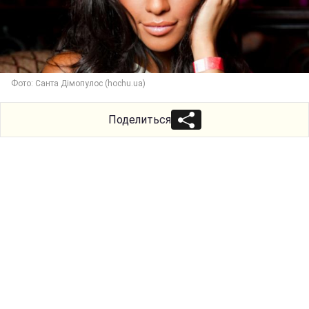
Фото: Санта Дімопулос (hochu.ua)
Поделиться