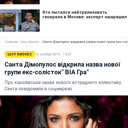
Главная
›
Шоу бизнес
›
Санта Дімопулос відкрила назва нової групи екс-солі
ШОУ БИЗНЕС
16 ноября 2016 · 14:07
Санта Дімопулос відкрила назва нової
групи екс-солісток" ВІА Гра"
Про королівськe назвe нового естрадного колективу
Санта повідомила в соцмережі