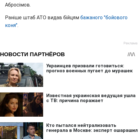
Абросімов.
Раніше штаб АТО видав бійцям
бажаного "бойового
коня"
.