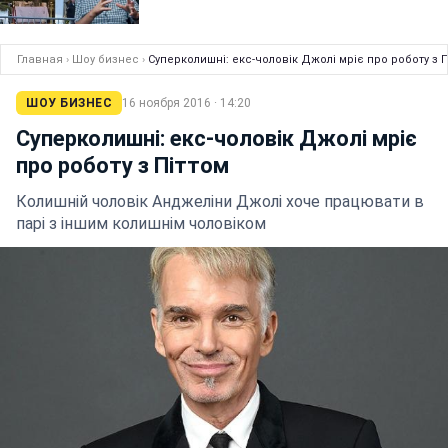
Главная
›
Шоу бизнес
›
Суперколишні: екс-чоловік Джолі мріє про роботу з П
ШОУ БИЗНЕС
16 ноября 2016 · 14:20
Суперколишні: екс-чоловік Джолі мріє
про роботу з Піттом
Колишній чоловік Анджеліни Джолі хоче працювати в
парі з іншим колишнім чоловіком