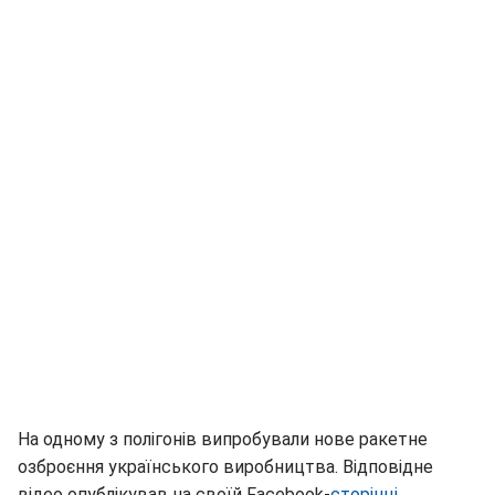
На одному з полігонів випробували нове ракетне
озброєння українського виробництва. Відповідне
відео опублікував на своїй Facebook-
сторінці