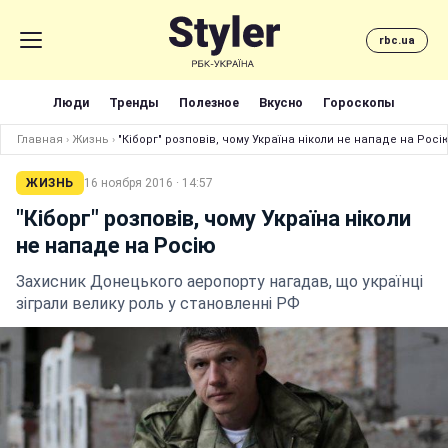
rbc.ua
Люди
Тренды
Полезное
Вкусно
Гороскопы
Главная
›
Жизнь
›
"Кіборг" розповів, чому Україна ніколи не нападе на Росі
ЖИЗНЬ
16 ноября 2016 · 14:57
"Кіборг" розповів, чому Україна ніколи
не нападе на Росію
Захисник Донецького аеропорту нагадав, що українці
зіграли велику роль у становленні РФ