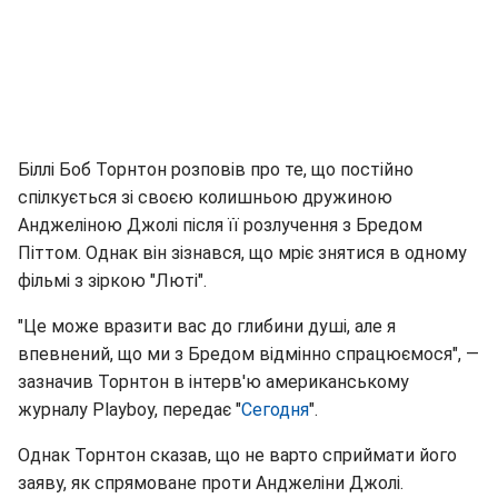
Біллі Боб Торнтон розповів про те, що постійно
спілкується зі своєю колишньою дружиною
Анджеліною Джолі після її розлучення з Бредом
Піттом. Однак він зізнався, що мріє знятися в одному
фільмі з зіркою "Люті".
"Це може вразити вас до глибини душі, але я
впевнений, що ми з Бредом відмінно спрацюємося", —
зазначив Торнтон в інтерв'ю американському
журналу Playboy, передає "
Сегодня
".
Однак Торнтон сказав, що не варто сприймати його
заяву, як спрямоване проти Анджеліни Джолі.