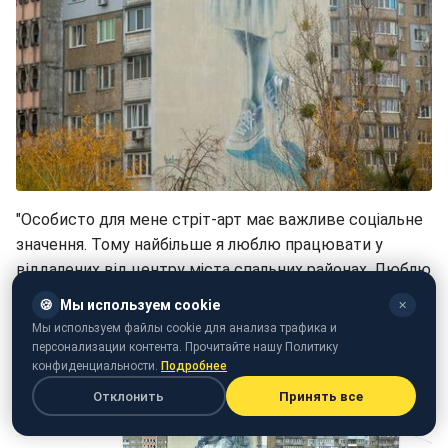
"Особисто для мене стріт-арт має важливе соціальне
значення. Тому найбільше я люблю працювати у
віддалених від центру міста спальних районах. Люблю
спілкуватися з людьми, які там живуть, чи просто з
🍪
Мы используем cookie
✕
тими, хто випадково проходить повз", – розповів
Мы используем файлы cookie для анализа трафика и
Саша Корбан.
персонализации контента. Прочитайте нашу Политику
конфиденциальности.
Подробнее
Отклонить
Принять все