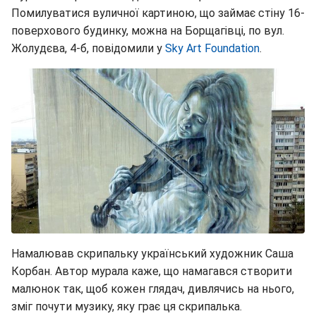
Помилуватися вуличної картиною, що займає стіну 16-
поверхового будинку, можна на Борщагівці, по вул.
Жолудєва, 4-б, повідомили у
Sky Art Foundation
.
Намалював скрипальку український художник Саша
Корбан. Автор мурала каже, що намагався створити
малюнок так, щоб кожен глядач, дивлячись на нього,
зміг почути музику, яку грає ця скрипалька.