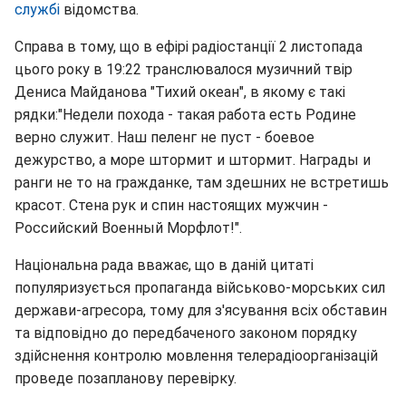
службі
відомства.
Справа в тому, що в ефірі радіостанції 2 листопада
цього року в 19:22 транслювалося музичний твір
Дениса Майданова "Тихий океан", в якому є такі
рядки:"Недели похода - такая работа есть Родине
верно служит. Наш пеленг не пуст - боевое
дежурство, а море штормит и штормит. Награды и
ранги не то на гражданке, там здешних не встретишь
красот. Стена рук и спин настоящих мужчин -
Российский Военный Морфлот!".
Національна рада вважає, що в даній цитаті
популяризується пропаганда військово-морських сил
держави-агресора, тому для з'ясування всіх обставин
та відповідно до передбаченого законом порядку
здійснення контролю мовлення телерадіоорганізацій
проведе позапланову перевірку.