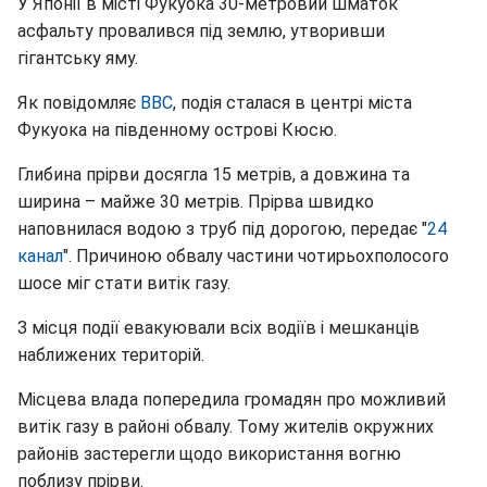
У Японії в місті Фукуока 30-метровий шматок
асфальту провалився під землю, утворивши
гігантську яму.
Як повідомляє
BBC
, подія сталася в центрі міста
Фукуока на південному острові Кюсю.
Глибина прірви досягла 15 метрів, а довжина та
ширина – майже 30 метрів. Прірва швидко
наповнилася водою з труб під дорогою, передає "
24
канал
". Причиною обвалу частини чотирьохполосого
шосе міг стати витік газу.
З місця події евакуювали всіх водіїв і мешканців
наближених територій.
Місцева влада попередила громадян про можливий
витік газу в районі обвалу. Тому жителів окружних
районів застерегли щодо використання вогню
поблизу прірви.