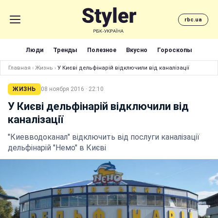
rbc.ua
Люди
Тренды
Полезное
Вкусно
Гороскопы
Главная
›
Жизнь
›
У Києві дельфінарій відключили від каналізації
ЖИЗНЬ
08 ноября 2016 · 22:10
У Києві дельфінарій відключили від
каналізації
"Киевводоканал" відключить від послуги каналізації
дельфінарій "Немо" в Києві