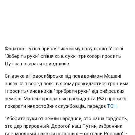
Фанатка Путіна присвятила йому нову пісню. У кліпі
"Заберіть руки" співачка в сукні-триколорі просить
Путіна покарати кривдників.
Співачка з Новосибірська під псевдонімом Машані
зняла кліп серед поля, в якому розкидається грошима
і просить чиновників "прибрати руки" від сибірських
земель. Машані прославляє президента РФ і просить
покарати недостойних службовців, передає
ТСН
.
"Уберите руки от земли народной, это наша гордость,
это дар природный. Дорогой наш Путин, избранник
всенародный, накажи негодных — сохрани Россию", -