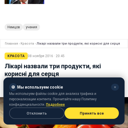
Немцов
учения
Главная
›
Красота
›
Лікарі назвали три продукти, які корисні для серця
КРАСОТА
08 ноября 2016 · 20:45
Лікарі назвали три продукти, які
корисні для серця
На думку медиків, хурма, шоколад і інжир
🍪
Мы используем cookie
✕
допоможуть зберегти серце здоровим
Мы используем файлы cookie для анализа трафика и
персонализации контента. Прочитайте нашу Политику
конфиденциальности.
Подробнее
Отклонить
Принять все