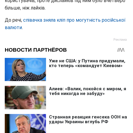
користувачів, проте дислайків під ним було вчетверо
більше, ніж лайків.
До речі,
співачка зняла кліп про могутність російської
валюти
.