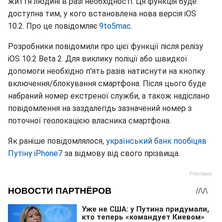
життя людині в разі необхідності. Ця функція буде
доступна тим, у кого встановлена нова версія iOS
10.2. Про це повідомляє
9to5mac.
Розробники повідомили про цієї функції після релізу
iOS 10.2 Beta 2. Для виклику поліції або швидкої
допомоги необхідно п'ять разів натиснути на кнопку
включення/блокування смартфона. Після цього буде
набраний номер екстреної служби, а також надіслано
повідомлення на заздалегідь зазначений номер з
поточної геолокацією власника смартфона.
Як раніше повідомлялося,
український банк пообіцяв
Путіну iPhone7
за відмову від свого прізвища.