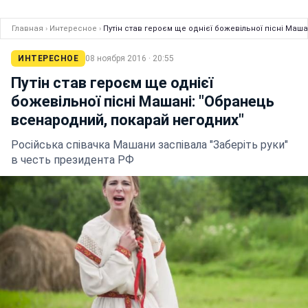
Главная
›
Интересное
›
Путін став героєм ще однієї божевільної пісні Маш
ИНТЕРЕСНОЕ
08 ноября 2016 · 20:55
Путін став героєм ще однієї
божевільної пісні Машані: "Обранець
всенародний, покарай негодних"
Російська співачка Машани заспівала "Заберіть руки"
в честь президента РФ