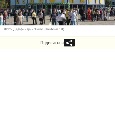
Фото: Дедьфинарий "Немо" (Kievtown.net)
Поделиться