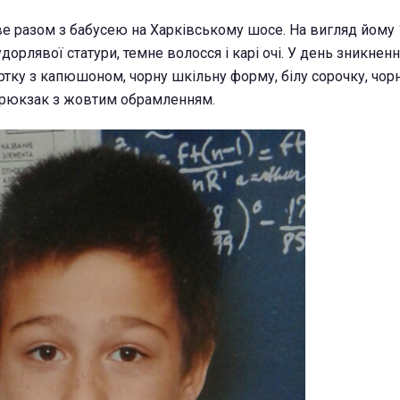
е разом з бабусею на Харківському шосе. На вигляд йому 1
удорлявої статури, темне волосся і карі очі. У день зникнен
тку з капюшоном, чорну шкільну форму, білу сорочку, чорн
 рюкзак з жовтим обрамленням.