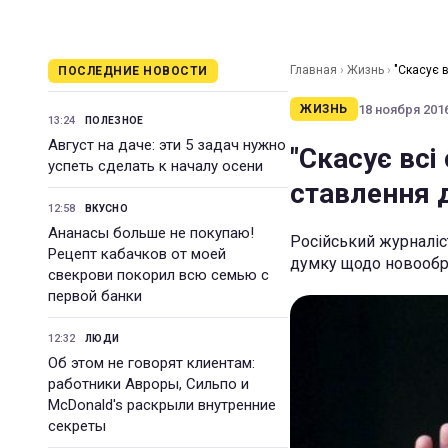
Главная
›
Жизнь
›
"Скасує 
ПОСЛЕДНИЕ НОВОСТИ
18 ноября 2016
ЖИЗНЬ
13:24
ПОЛЕЗНОЕ
Август на даче: эти 5 задач нужно
"Скасує всі
успеть сделать к началу осени
ставлення 
12:58
ВКУСНО
Ананасы больше не покупаю!
Російський журналіс
Рецепт кабачков от моей
думку щодо новообра
свекрови покорил всю семью с
первой банки
12:32
ЛЮДИ
Об этом не говорят клиентам:
работники Авроры, Сильпо и
McDonald's раскрыли внутренние
секреты