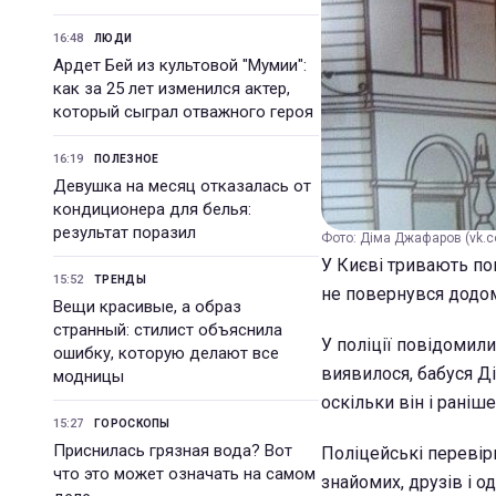
16:48
ЛЮДИ
Ардет Бей из культовой "Мумии":
как за 25 лет изменился актер,
который сыграл отважного героя
16:19
ПОЛЕЗНОЕ
Девушка на месяц отказалась от
кондиционера для белья:
результат поразил
Фото: Діма Джафаров (vk.
У Києві тривають по
15:52
ТРЕНДЫ
не повернувся додо
Вещи красивые, а образ
странный: стилист объяснила
У поліції повідомили
ошибку, которую делают все
виявилося, бабуся Ді
модницы
оскільки він і раніш
15:27
ГОРОСКОПЫ
Приснилась грязная вода? Вот
Поліцейські перевір
что это может означать на самом
знайомих, друзів і о