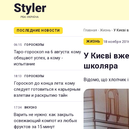
Главная
›
Жизнь
›
У Києві 
ПОСЛЕДНИЕ НОВОСТИ
18 ноября 2016
ЖИЗНЬ
06:15
ГОРОСКОПЫ
Таро-гороскоп на 6 августа: кому
У Києві вже
обещают успех, а кому -
школяра
испытание
18:13
ГОРОСКОПЫ
Відомо, що хлопчик 
Гороскоп до конца лета: кому
следует готовиться к карьерным
взлетам и раскрытию тайн
17:34
ВКУСНО
Варить не нужно: как закрыть
освежающий компот из любых
фруктов за 15 минут