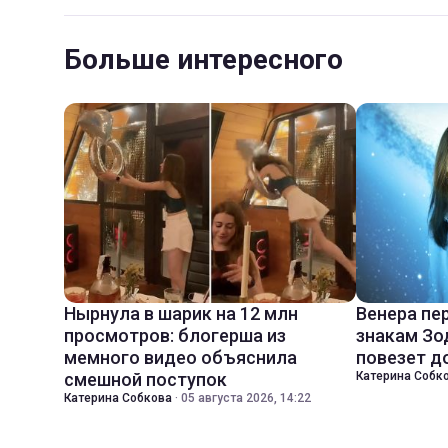
Больше интересного
Нырнула в шарик на 12 млн
Венера пе
просмотров: блогерша из
знакам Зо
мемного видео объяснила
повезет д
смешной поступок
Катерина Собк
Катерина Собкова
·
05 августа 2026, 14:22