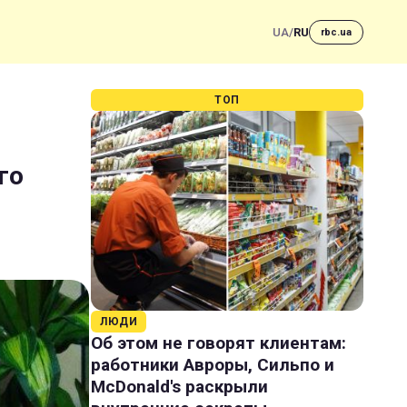
UA
/
RU
rbc.ua
ТОП
го
ЛЮДИ
Об этом не говорят клиентам:
работники Авроры, Сильпо и
McDonald's раскрыли