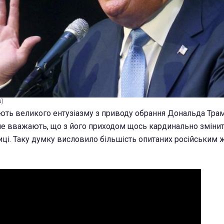
u)
ють великого ентузіазму з приводу обрання Дональда Тра
е вважають, що з його приходом щось кардинально змінит
иці. Таку думку висловило більшість опитаних російським 