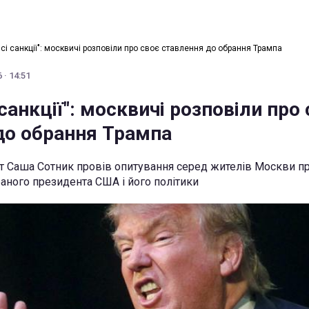
всі санкції": москвичі розповіли про своє ставлення до обрання Трампа
 · 14:51
 санкції": москвичі розповіли про
до обрання Трампа
т Саша Сотник провів опитування серед жителів Москви п
ного президента США і його політики