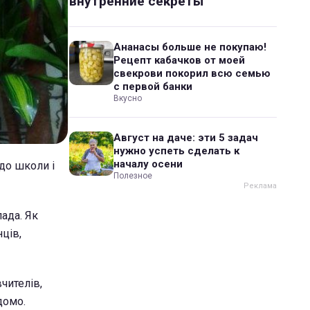
внутренние секреты
Ананасы больше не покупаю!
Рецепт кабачков от моей
свекрови покорил всю семью
с первой банки
Вкусно
Август на даче: эти 5 задач
нужно успеть сделать к
началу осени
до школи і
Полезное
ада. Як
ців,
чителів,
домо.