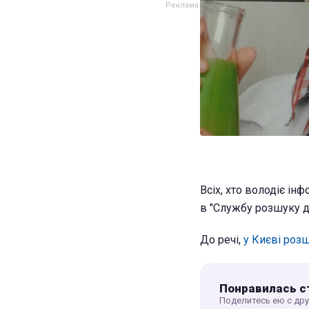
Всіх, хто володіє і
в "Службу розшуку ді
До речі,
у Києві роз
Понравилась с
Поделитесь ею с др