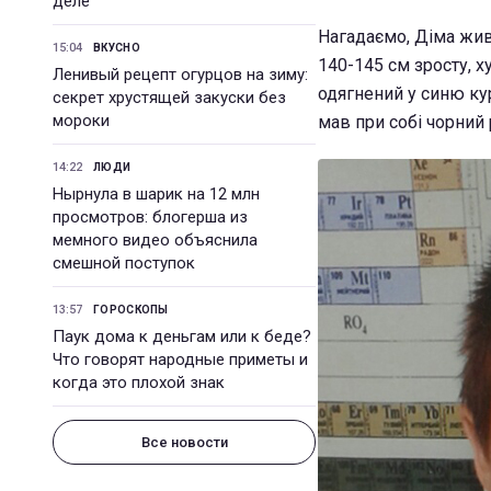
деле
Нагадаємо, Діма жив
15:04
ВКУСНО
140-145 см зросту, х
Ленивый рецепт огурцов на зиму:
одягнений у синю кур
секрет хрустящей закуски без
мороки
мав при собі чорний
14:22
ЛЮДИ
Нырнула в шарик на 12 млн
просмотров: блогерша из
мемного видео объяснила
смешной поступок
13:57
ГОРОСКОПЫ
Паук дома к деньгам или к беде?
Что говорят народные приметы и
когда это плохой знак
Все новости