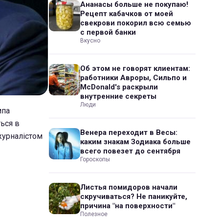
Ананасы больше не покупаю!
Рецепт кабачков от моей
свекрови покорил всю семью
с первой банки
Вкусно
Об этом не говорят клиентам:
работники Авроры, Сильпо и
McDonald's раскрыли
внутренние секреты
Люди
мпа
ься в
Венера переходит в Весы:
журналістом
каким знакам Зодиака больше
всего повезет до сентября
Гороскопы
Листья помидоров начали
скручиваться? Не паникуйте,
причина "на поверхности"
Полезное