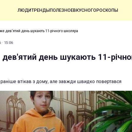
ЛЮДИ
ТРЕНДЫ
ПОЛЕЗНОЕ
ВКУСНО
ГОРОСКОПЫ
вже дев'ятий день шукають 11-річного школяра
 · 15:06
 дев'ятий день шукають 11-річно
і раніше втікав з дому, але завжди швидко повертався