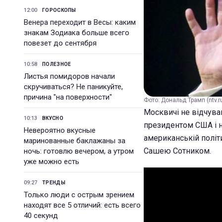
12:00
ГОРОСКОПЫ
Венера переходит в Весы: каким
знакам Зодиака больше всего
повезет до сентября
10:58
ПОЛЕЗНОЕ
Листья помидоров начали
скручиваться? Не паникуйте,
причина "на поверхности"
Фото: Дональд Трамп (ntv.r
Москвичі не відчува
10:13
ВКУСНО
президентом США і н
Невероятно вкусные
американській політ
маринованные баклажаны за
Сашею Сотником.
ночь: готовлю вечером, а утром
уже можно есть
09:27
ТРЕНДЫ
Только люди с острым зрением
находят все 5 отличий: есть всего
40 секунд