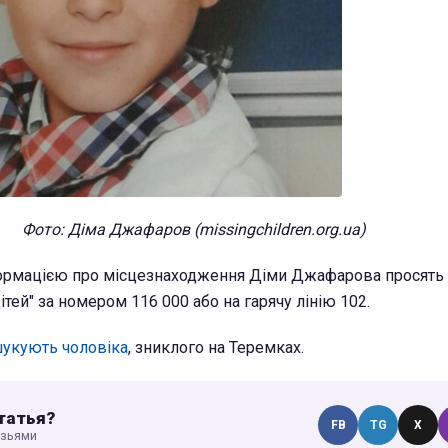
Фото: Діма Джафаров (missingchildren.org.ua)
нформацією про місцезнаходження Діми Джафарова просять
тей" за номером 116 000 або на гарячу лінію 102.
шукують чоловіка
, зниклого на Теремках.
татья?
FB
TG
X
узьями