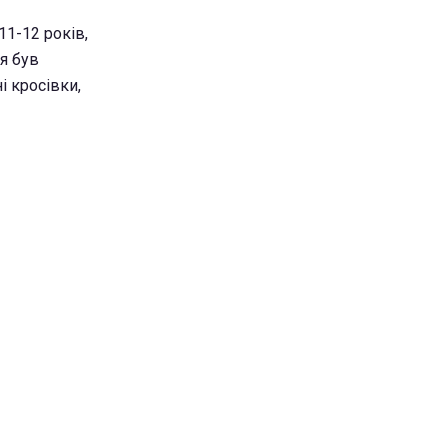
1-12 років,
ня був
і кросівки,