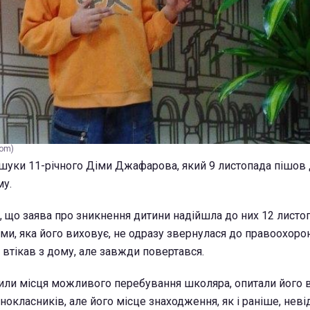
com)
шуки 11-річного Діми Джафарова, який 9 листопада пішов 
му.
, що заява про зникнення дитини надійшла до них 12 листоп
ми, яка його виховує, не одразу звернулася до правоохорон
е втікав з дому, але завжди повертався.
или місця можливого перебування школяра, опитали його в
днокласників, але його місце знаходження, як і раніше, неві