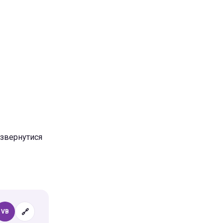
 звернутися
🔗
VB