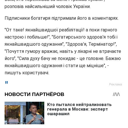
розповів найсильніший чоловік України.
Підписники богатиря підтримали його в коментарях.
"От таке! якнайшвидшої реабілітації! а поки гарного
настрою і побільше!", "Богатирського здоров'я тобі і
якнайшвидшого одужання", "Здоров'я, Термінатор!",
"Почуття гумору вражає, навіть у лікарні не втрачаєте
його", "Сила духу бачу не покидає - це головне. Бажаю
якнайшвидшого одужання і стати ще міцніше", -
пишуть користувачі.