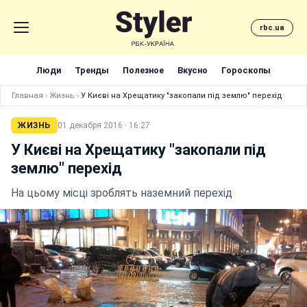
rbc.ua
Люди
Тренды
Полезное
Вкусно
Гороскопы
Главная
›
Жизнь
›
У Києві на Хрещатику "закопали під землю" перехід
ЖИЗНЬ
01 декабря 2016 · 16:27
У Києві на Хрещатику "закопали під
землю" перехід
На цьому місці зроблять наземний перехід