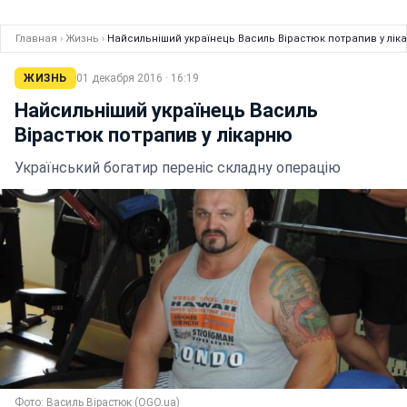
Главная
›
Жизнь
›
Найсильніший українець Василь Вірастюк потрапив у лік
ЖИЗНЬ
01 декабря 2016 · 16:19
Найсильніший українець Василь
Вірастюк потрапив у лікарню
Український богатир переніс складну операцію
Фото: Василь Вірастюк (OGO.ua)