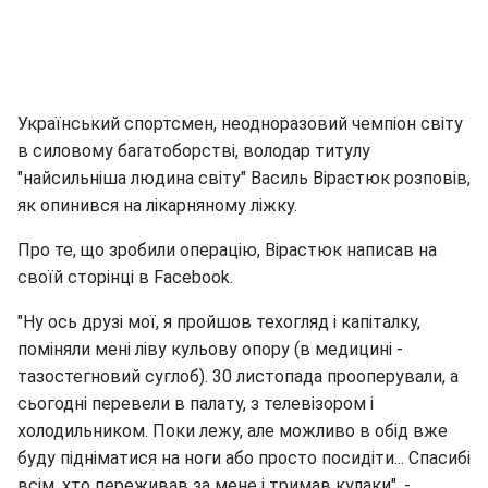
Український спортсмен, неодноразовий чемпіон світу
в силовому багатоборстві, володар титулу
"найсильніша людина світу" Василь Вірастюк розповів,
як опинився на лікарняному ліжку.
Про те, що зробили операцію, Вірастюк написав на
своїй сторінці в Facebook.
"Ну ось друзі мої, я пройшов техогляд і капіталку,
поміняли мені ліву кульову опору (в медицині -
тазостегновий суглоб). 30 листопада прооперували, а
сьогодні перевели в палату, з телевізором і
холодильником. Поки лежу, але можливо в обід вже
буду підніматися на ноги або просто посидіти... Спасибі
всім, хто переживав за мене і тримав кулаки", -