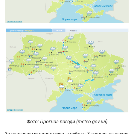
Фото: Прогноз погоди (meteo.gov.ua)
За прогнозами синоптиків, у суботу, 3 грудня, на заході