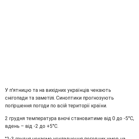
У п'ятницю та на вихідних українців чекають
снігопади та заметілі. Синоптики прогнозують
погіршення погоди по всій території країни.
2 грудня температура вночі становитиме від 0 до -5°С,
вдень – від -2 до +5°С.
"2-3 грудня чекаємо ускладнення погодних умов на