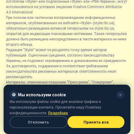
логотипом «Styler» или подписанные «Styler» или «РБК-Украина», могут
использоваться на условиях лицензии Creative Commons Attribution
4.0 International.
При полном или частичном воспроизведении информационных
материалов, опубликованных на вебсайте «Styler» (styler.rbc.ua),
обязательно размещение активной гиперссылки на styler.rbc.ua,
открытой для индексации поисковыми системами. Такая гиперссылка
должна быть размещена непосредственно в тексте материала не ниже
второго абзаца.
Редакция "Styler" может не разделять точку зрения авторов
публикаций. Оценочные суждения, согласно законодательству
Украины, не подлежат опровержению и доказыванию их правдивости.
За достоверность, содержание и соответствие требованиям
законодательства рекламных материалов ответственность несет
рекламодатель.
Материалы, отмеченные плашками "Пресс-релиз", "Спецпроект",
"Партнерский материал", "Promo", "Благотворительность" и "Резонанс",
размещаются на правах рекламы.
🍪
Мы используем cookie
✕
Рубрика «Новости компаний» является информационным форматом,
Мы используем файлы cookie для анализа трафика и
содержащим новости, сообщения и объявления, связанные с
персонализации контента. Прочитайте нашу Политику
деятельностью компаний, и основывается на информации,
конфиденциальности.
Подробнее
предоставленной соответствующими компаниями. Редакция не несет
ответственности за достоверность такой информации.
Отклонить
Принять все
Онлайн-медиа «Styler» предназначено для лиц от 21 года.