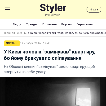
rbc.ua
Люди
Тренды
Полезное
Вкусно
Гороскопы
Главная
›
Жизнь
›
У Києві чоловік "замінував" квартиру, бо йому бракувало 
ЖИЗНЬ
09 ноября 2016 · 14:45
У Києві чоловік "замінував" квартиру,
бо йому бракувало спілкування
На Оболоні киянин "замінував" свою квартиру, щоб
звернути на себе увагу