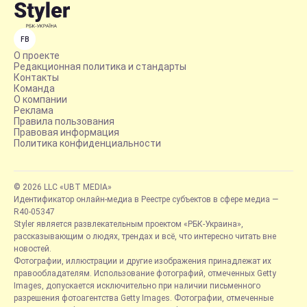
FB
О проекте
Редакционная политика и стандарты
Контакты
Команда
О компании
Реклама
Правила пользования
Правовая информация
Политика конфиденциальности
© 2026 LLC «UBT MEDIA»
Идентификатор онлайн-медиа в Реестре субъектов в сфере медиа —
R40-05347
Styler является развлекательным проектом «РБК-Украина»,
рассказывающим о людях, трендах и всё, что интересно читать вне
новостей.
Фотографии, иллюстрации и другие изображения принадлежат их
правообладателям. Использование фотографий, отмеченных Getty
Images, допускается исключительно при наличии письменного
разрешения фотоагентства Getty Images. Фотографии, отмеченные