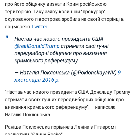
про його обіцянку визнати Крим російською
територією. Таку заяву колишній "прокурор"
окупованого півострова зробила на своїй сторінці в
соцмережі
Twitter
.
Настав час нового президента США
@realDonaldTrump
стримати свої гучні
передвиборчі обіцянки про визнання
кримського референдуму
— Наталія Поклонська (@PoklonskayaNV)
9
листопада 2016 р.
"Настав час нового президента США Дональду Трампу
стримати своїх гучних передвиборних обіцянок про
визнання кримського референдуму", – написала
Наталія Поклонська.
Раніше Поклонська порівняла Леніна з Гітлером і
розлютила "Єдину Росію".