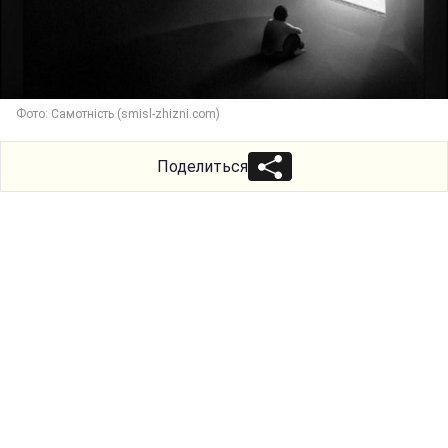
Фото: Самотність (smisl-zhizni.com)
Поделиться