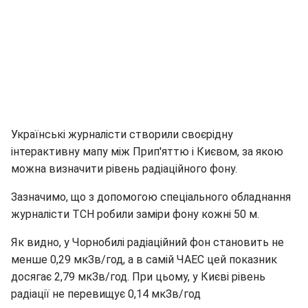
Українські журналісти створили своєрідну
інтерактивну мапу між Прип'яттю і Києвом, за якою
можна визначити рівень радіаційного фону.
Зазначимо, що з допомогою спеціального обладнання
журналісти ТСН робили заміри фону кожні 50 м.
Як видно, у Чорнобилі радіаційний фон становить не
менше 0,29 мкЗв/год, а в самій ЧАЕС цей показник
досягає 2,79 мкЗв/год. При цьому, у Києві рівень
радіації не перевищує 0,14 мкЗв/год