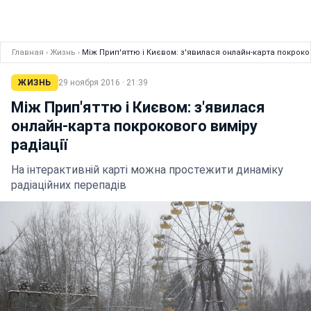
Главная
›
Жизнь
›
Між Прип'яттю і Києвом: з'явилася онлайн-карта покроков
ЖИЗНЬ
29 ноября 2016 · 21:39
Між Прип'яттю і Києвом: з'явилася
онлайн-карта покрокового виміру
радіації
На інтерактивній карті можна простежити динаміку
радіаційних перепадів