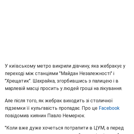
У київському метро викрили дівчину, яка жебракує у
переході між станціями "Майдан Незалежності" і
"Хрещатик". Шахрайка, згорбившись з палицею і в
марлевій масці просить у людей гроші на лікування.
Але після того, як жебрак виходить зі столичної
підземки її кульгавість пропадає. Про це
Facebook
повідомив киянин Павло Немерюк.
"Коли вже дуже хочеться потрапити в ЦУМ, а перед