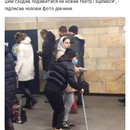
цим сходив подивитися на новий театр і зцілився", -
підписав чоловік фото дівчини.