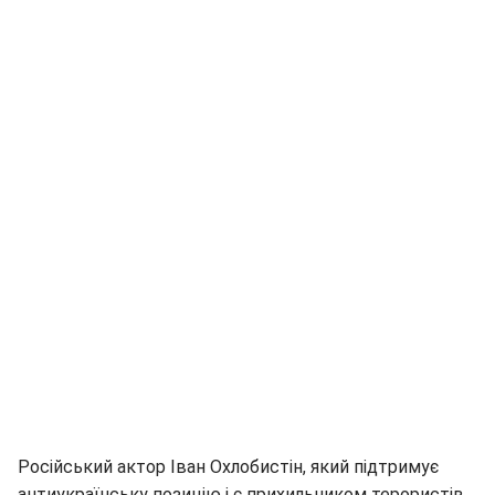
Російський актор Іван Охлобистін, який підтримує
антиукраїнську позицію і є прихильником терористів