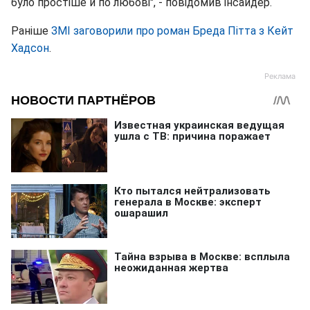
було простіше й по любові", - повідомив інсайдер.
Раніше
ЗМІ заговорили про роман Бреда Пітта з Кейт
Хадсон
.