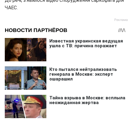
До речі, з'явилося відео спорудження саркофага для
ЧАЕС.