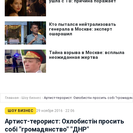
Главная
›
Шоу бизнес
›
Артист-терорист: Охлобистін просить собі "громадя
ШОУ БИЗНЕС
29 ноября 2016 · 22:06
Артист-терорист: Охлобистін просить
собі "громадянство" "ДНР"