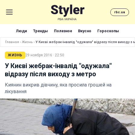
rbc.ua
Люди
Тренды
Полезное
Вкусно
Гороскопы
Главная
›
Жизнь
›
У Києві жебрак-інвалід "одужала" відразу після виходу з 
ЖИЗНЬ
29 ноября 2016 · 22:50
У Києві жебрак-інвалід "одужала"
відразу після виходу з метро
Киянин викрив дівчину, яка просила грошей на
лікування