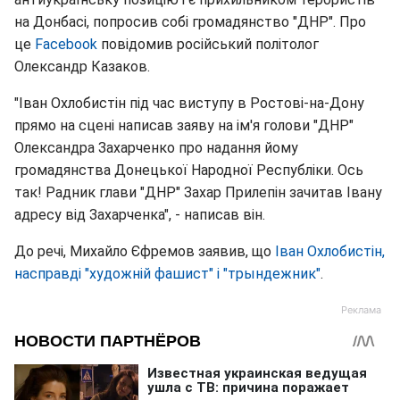
на Донбасі, попросив собі громадянство "ДНР". Про
це
Facebook
повідомив російський політолог
Олександр Казаков.
"Іван Охлобистін під час виступу в Ростові-на-Дону
прямо на сцені написав заяву на ім'я голови "ДНР"
Олександра Захарченко про надання йому
громадянства Донецької Народної Республіки. Ось
так! Радник глави "ДНР" Захар Прилепін зачитав Івану
адресу від Захарченка", - написав він.
До речі, Михайло Єфремов заявив, що
Іван Охлобистін,
насправді "художній фашист" і "трындежник"
.