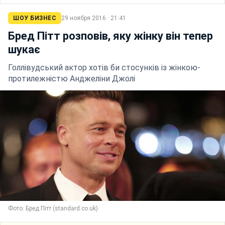
ШОУ БИЗНЕС
29 ноября 2016 · 21:41
Бред Пітт розповів, яку жінку він тепер
шукає
Голлівудський актор хотів би стосунків із жінкою-
протилежністю Анджеліни Джолі
Фото: Бред Пітт (standard.co.uk)