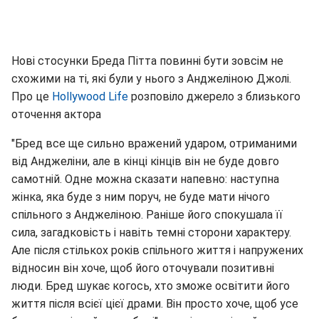
Нові стосунки Бреда Пітта повинні бути зовсім не
схожими на ті, які були у нього з Анджеліною Джолі.
Про це
Hollywood Life
розповіло джерело з близького
оточення актора
"Бред все ще сильно вражений ударом, отриманими
від Анджеліни, але в кінці кінців він не буде довго
самотній. Одне можна сказати напевно: наступна
жінка, яка буде з ним поруч, не буде мати нічого
спільного з Анджеліною. Раніше його спокушала її
сила, загадковість і навіть темні сторони характеру.
Але після стількох років спільного життя і напружених
відносин він хоче, щоб його оточували позитивні
люди. Бред шукає когось, хто зможе освітити його
життя після всієї цієї драми. Він просто хоче, щоб усе