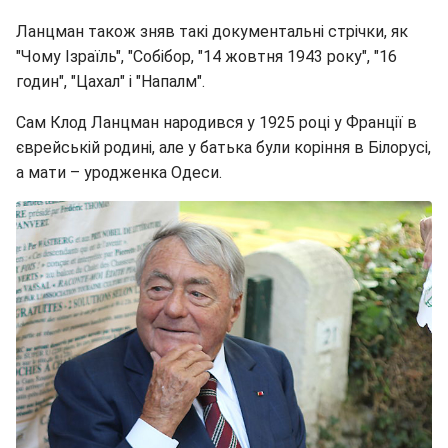
Ланцман також зняв такі документальні стрічки, як
"Чому Ізраїль", "Собібор, "14 жовтня 1943 року", "16
годин", "Цахал" і "Напалм".
Сам Клод Ланцман народився у 1925 році у Франції в
єврейській родині, але у батька були коріння в Білорусі,
а мати – уродженка Одеси.