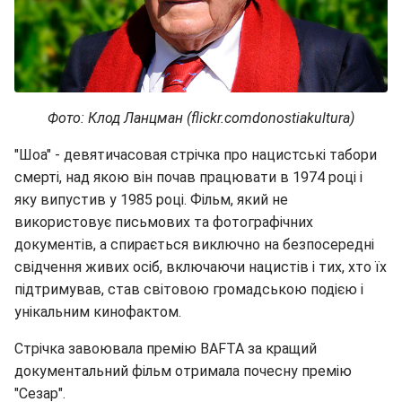
Фото: Клод Ланцман (flickr.comdonostiakultura)
"Шоа" - девятичасовая стрічка про нацистські табори
смерті, над якою він почав працювати в 1974 році і
яку випустив у 1985 році. Фільм, який не
використовує письмових та фотографічних
документів, а спирається виключно на безпосередні
свідчення живих осіб, включаючи нацистів і тих, хто їх
підтримував, став світовою громадською подією і
унікальним кинофактом.
Стрічка завоювала премію BAFTA за кращий
документальний фільм отримала почесну премію
"Сезар".