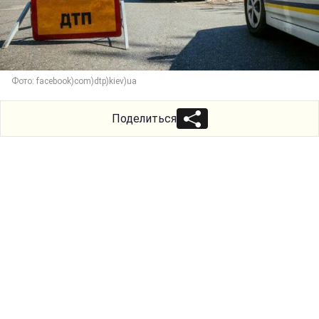
Фото: facebook)com)dtp)kiev)ua
Поделиться