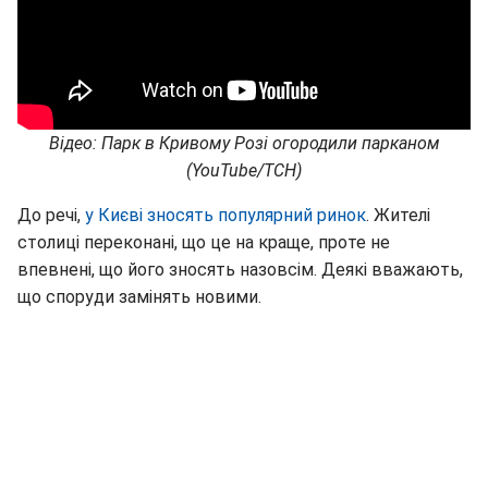
Відео: Парк в Кривому Розі огородили парканом
(YouTube/ТСН)
До речі,
у Києві зносять популярний ринок
. Жителі
столиці переконані, що це на краще, проте не
впевнені, що його зносять назовсім. Деякі вважають,
що споруди замінять новими.