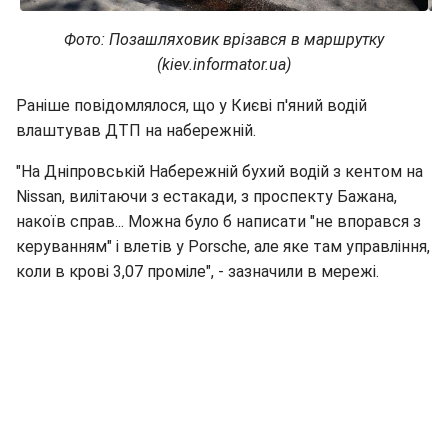
Фото: Позашляховик врізався в маршрутку
(kiev.informator.ua)
Раніше повідомлялося, що у Києві п'яний водій
влаштував ДТП на набережній.
"На Дніпровській Набережній бухий водій з кентом на
Nissan, вилітаючи з естакади, з проспекту Бажана,
накоїв справ... Можна було б написати "не впорався з
керуванням" і влетів у Porsche, але яке там управління,
коли в крові 3,07 проміле", - зазначили в мережі.