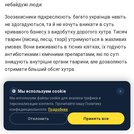
небайдужі люди.
Зоозахисники підкреслюють: багато українців навіть
не здогадуються, та й не хочуть вникати в суть
кривавого бізнесу з видобутку дорогого хутра. Тисячі
тварин (лисиці, песці, тхорі) утримуються в жахливих
умовах. Вони виживають в тісних клітках, їх годують
антибіотиками і хімічними препаратами, які по суті
знищують внутрішні органи тварини, але дозволяють
отримати більший обсяг хутра.
🍪
Мы используем cookie
✕
Мы используем файлы cookie для анализа трафика и
персонализации контента. Прочитайте нашу Политику
конфиденциальности.
Подробнее
Отклонить
Принять все