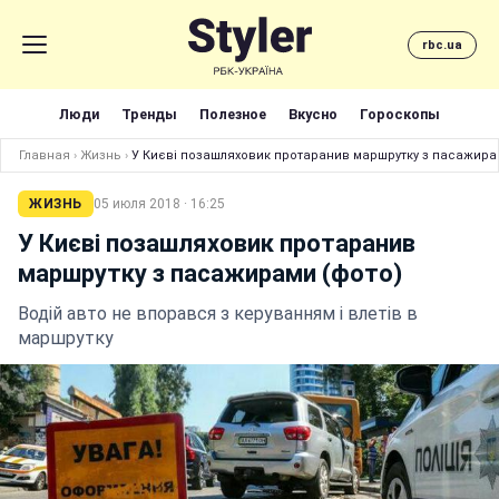
rbc.ua
Люди
Тренды
Полезное
Вкусно
Гороскопы
Главная
›
Жизнь
›
У Києві позашляховик протаранив маршрутку з пасажира
ЖИЗНЬ
05 июля 2018 · 16:25
У Києві позашляховик протаранив
маршрутку з пасажирами (фото)
Водій авто не впорався з керуванням і влетів в
маршрутку