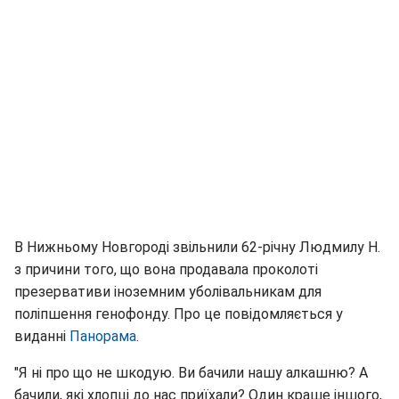
В Нижньому Новгороді звільнили 62-річну Людмилу Н.
з причини того, що вона продавала проколоті
презервативи іноземним уболівальникам для
поліпшення генофонду. Про це повідомляється у
виданні
Панорама
.
"Я ні про що не шкодую. Ви бачили нашу алкашню? А
бачили, які хлопці до нас приїхали? Один краше іншого,