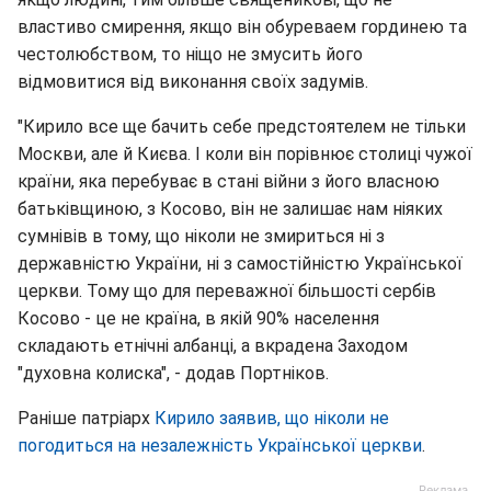
властиво смирення, якщо він обуреваем гординею та
честолюбством, то ніщо не змусить його
відмовитися від виконання своїх задумів.
"Кирило все ще бачить себе предстоятелем не тільки
Москви, але й Києва. І коли він порівнює столиці чужої
країни, яка перебуває в стані війни з його власною
батьківщиною, з Косово, він не залишає нам ніяких
сумнівів в тому, що ніколи не змириться ні з
державністю України, ні з самостійністю Української
церкви. Тому що для переважної більшості сербів
Косово - це не країна, в якій 90% населення
складають етнічні албанці, а вкрадена Заходом
"духовна колиска", - додав Портніков.
Раніше патріарх
Кирило заявив, що ніколи не
погодиться на незалежність Української церкви
.