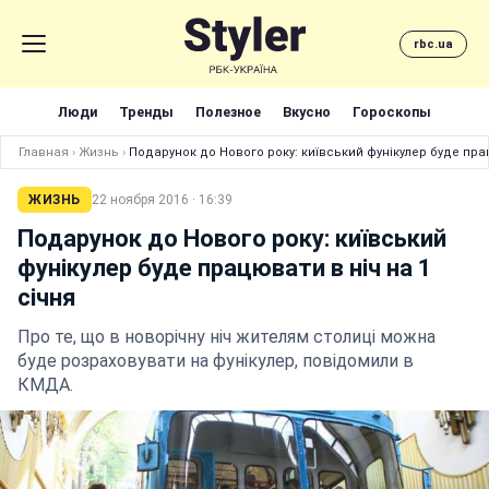
rbc.ua
Люди
Тренды
Полезное
Вкусно
Гороскопы
Главная
›
Жизнь
›
Подарунок до Нового року: київський фунікулер буде прац
ЖИЗНЬ
22 ноября 2016 · 16:39
Подарунок до Нового року: київський
фунікулер буде працювати в ніч на 1
січня
Про те, що в новорічну ніч жителям столиці можна
буде розраховувати на фунікулер, повідомили в
КМДА.