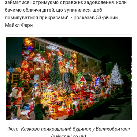
займатися і отримуємо справжнє задоволення, коли
бачимо обличчя дітей, що зупинилися, щоб
помилуватися прикрасами". - розказав 53-річний
Майкл Фарн.
Фото: Казково прикрашений будинок у Великобританії
(dailymail.co.uk)