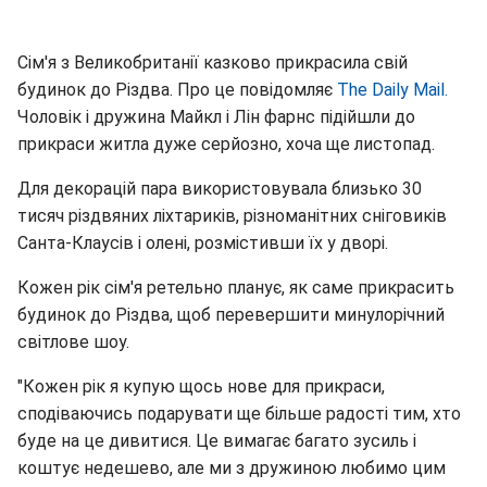
Сім'я з Великобританії казково прикрасила свій
будинок до Різдва. Про це повідомляє
The Daily Mail.
Чоловік і дружина Майкл і Лін фарнс підійшли до
прикраси житла дуже серйозно, хоча ще листопад.
Для декорацій пара використовувала близько 30
тисяч різдвяних ліхтариків, різноманітних сніговиків
Санта-Клаусів і олені, розмістивши їх у дворі.
Кожен рік сім'я ретельно планує, як саме прикрасить
будинок до Різдва, щоб перевершити минулорічний
світлове шоу.
"Кожен рік я купую щось нове для прикраси,
сподіваючись подарувати ще більше радості тим, хто
буде на це дивитися. Це вимагає багато зусиль і
коштує недешево, але ми з дружиною любимо цим