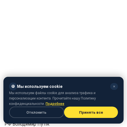
🍪
Мы используем cookie
✕
Мы используем файлы cookie для анализа трафика и
персонализации контента. Прочитайте нашу Политику
конфиденциальности.
Подробнее
Туристична сфера анексованого Росією Криму
Отклонить
Принять все
залишає бажати кращого. Про це заявив президент
РФ Володимир Путін.