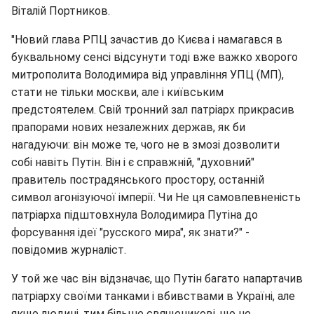
Віталій Портников.
"Новий глава РПЦ зачастив до Києва і намагався в
буквальному сенсі відсунути тоді вже важко хворого
митрополита Володимира від управління УПЦ (МП),
стати не тільки москви, але і київським
предстоятелем. Свій тронний зал патріарх прикрасив
прапорами нових незалежних держав, як би
нагадуючи: він може те, чого не в змозі дозволити
собі навіть Путін. Він і є справжній, "духовний"
правитель пострадянського простору, останній
символ агонізуючої імперії. Чи Не ця самовпевненість
патріарха підштовхнула Володимира Путіна до
форсування ідеї "русского мира", як знати?" -
повідомив журналіст.
У той же час він відзначає, що Путін багато напартачив
патріарху своїми танками і вбивствами в Україні, але
якщо людині, тим більше священикові, що не