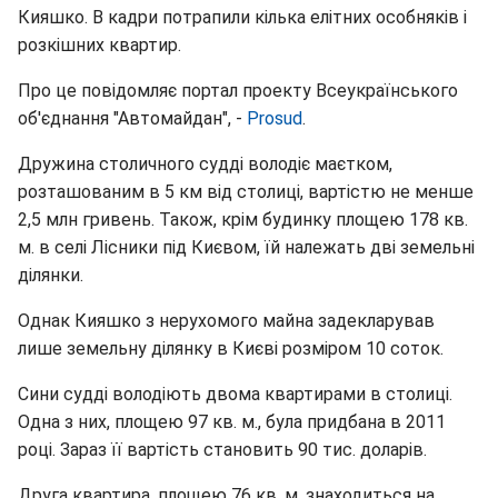
Кияшко. В кадри потрапили кілька елітних особняків і
розкішних квартир.
Про це повідомляє портал проекту Всеукраїнського
об'єднання "Автомайдан", -
Prosud
.
Дружина столичного судді володіє маєтком,
розташованим в 5 км від столиці, вартістю не менше
2,5 млн гривень. Також, крім будинку площею 178 кв.
м. в селі Лісники під Києвом, їй належать дві земельні
ділянки.
Однак Кияшко з нерухомого майна задекларував
лише земельну ділянку в Києві розміром 10 соток.
Сини судді володіють двома квартирами в столиці.
Одна з них, площею 97 кв. м., була придбана в 2011
році. Зараз її вартість становить 90 тис. доларів.
Друга квартира, площею 76 кв. м, знаходиться на