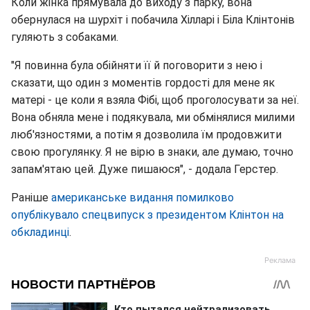
Коли жінка прямувала до виходу з парку, вона
обернулася на шурхіт і побачила Хілларі і Біла Клінтонів
гуляють з собаками.
"Я повинна була обійняти її й поговорити з нею і
сказати, що один з моментів гордості для мене як
матері - це коли я взяла Фібі, щоб проголосувати за неї.
Вона обняла мене і подякувала, ми обмінялися милими
люб'язностями, а потім я дозволила їм продовжити
свою прогулянку. Я не вірю в знаки, але думаю, точно
запам'ятаю цей. Дуже пишаюся", - додала Герстер.
Раніше
американське видання помилково
опублікувало спецвипуск з президентом Клінтон на
обкладинці
.