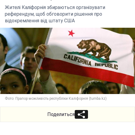
Жителі Каліфорнія збираються організувати
референдум, щоб обговорити рішення про
відокремлення від штату США
Фото: Прапор можливість республіки Каліфорнія (tumba.kz)
Поделиться