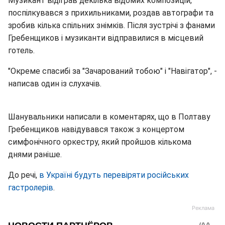
Музикант відіграв декілька відомих композицій,
поспілкувався з прихильниками, роздав автографи та
зробив кілька спільних знімків. Після зустрічі з фанами
Гребенщиков і музиканти відправилися в місцевий
готель.
"Окреме спасибі за "Зачарований тобою" і "Навігатор", -
написав один із слухачів.
Шанувальники написали в коментарях, що в Полтаву
Гребенщиков навідувався також з концертом
симфонічного оркестру, який пройшов кількома
днями раніше.
До речі,
в Україні будуть перевіряти російських
гастролерів
.