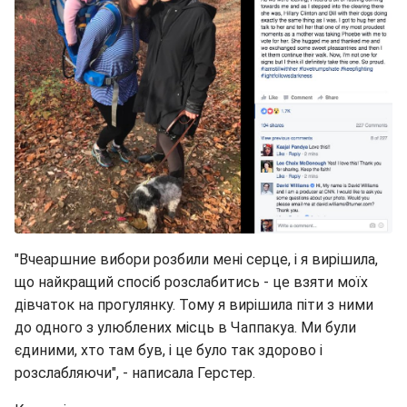
"Вчеаршние вибори розбили мені серце, і я вирішила,
що найкращий спосіб розслабитись - це взяти моїх
дівчаток на прогулянку. Тому я вирішила піти з ними
до одного з улюблених місць в Чаппакуа. Ми були
єдиними, хто там був, і це було так здорово і
розслабляючи", - написала Герстер.