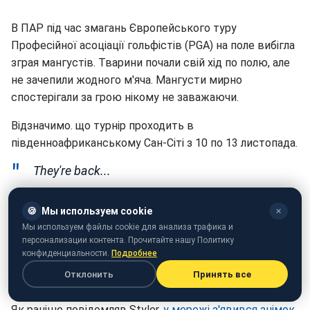
В ПАР під час змагань Європейського туру
Професійної асоціації гольфістів (PGA) на поле вибігла
зграя мангустів. Тварини почали свій хід по полю, але
не зачепили жодного м'яча. Мангусти мирно
спостерігали за грою нікому не заважаючи.
Відзначимо. що турнір проходить в
південноафриканському Сан-Сіті з 10 по 13 листопада.
They're back...
Return of the Mongooses!
🍪
Мы используем cookie
✕
Мы используем файлы cookie для анализа трафика и
https://t.co/KGoy9ek8q6
персонализации контента. Прочитайте нашу Политику
конфиденциальности.
Подробнее
— The European Tour@EuropeanTour)
11
Отклонить
Принять все
листопада 2016 р.
Як раніше повідомляв Styler,
у мережі з'явився знімок
,