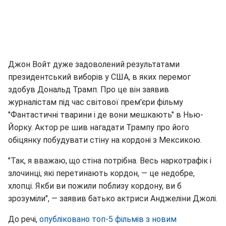
Джон Войт дуже задоволений результатами
президентський виборів у США, в яких перемог
здобув Дональд Трамп. Про це він заявив
журналістам під час світової прем'єри фільму
"Фантастичні тварини і де вони мешкають" в Нью-
Йорку. Актор ре шив нагадати Трампу про його
обіцянку побудувати стіну на кордоні з Мексикою.
"Так, я вважаю, що стіна потрібна. Весь наркотрафік і
злочинці, які перетинають кордон, — це недобре,
хлопці. Якби ви пожили поблизу кордону, ви б
зрозуміли", — заявив батько актриси Анджеліни Джолі.
До речі,
опубліковано топ-5 фільмів з новим