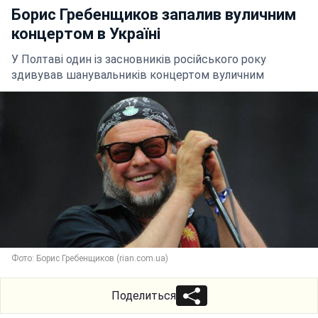
Борис Гребенщиков запалив вуличним
концертом в Україні
У Полтаві один із засновників російського року
здивував шанувальників концертом вуличним
Фото: Борис Гребенщиков (rian.com.ua)
Поделиться