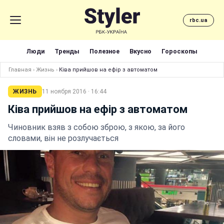
rbc.ua
Люди
Тренды
Полезное
Вкусно
Гороскопы
Главная
›
Жизнь
›
Ківа прийшов на ефір з автоматом
ЖИЗНЬ
11 ноября 2016 · 16:44
Ківа прийшов на ефір з автоматом
Чиновник взяв з собою зброю, з якою, за його
словами, він не розлучається