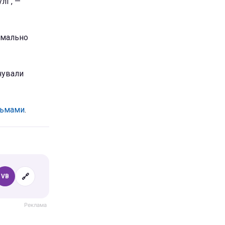
лі", —
рмально
нували
льмами
.
🔗
VB