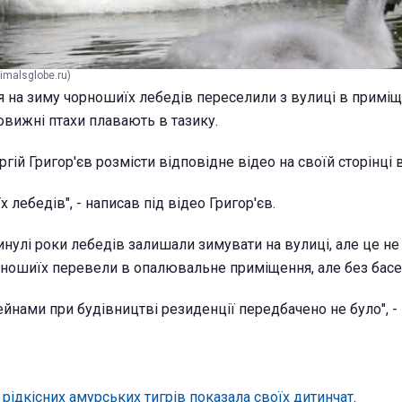
malsglobe.ru)
я на зиму чорношиїх лебедів переселили з вулиці в приміщ
овижні птахи плавають в тазику.
гій Григор'єв розмісти відповідне відео на своїй сторінці 
 лебедів", - написав під відео Григор'єв.
минулі роки лебедів залишали зимувати на вулиці, але це н
орношиїх перевели в опалювальне приміщення, але без басе
ейнами при будівництві резиденції передбачено не було", -
 рідкісних амурських тигрів показала своїх дитинчат
.