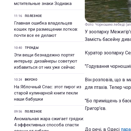
мстительные знаки Зодиака
11:16
ПОЛЕЗНОЕ
Главная ошибка владельцев
Фото: Чорношию лебеді (ani
кошек при размещении лотков:
У зоопарку Межигір'
почти все ее делают
Замість басейну див
10:40
ТРЕНДЫ
Куратор зоопарку Сер
Эти вещи безнадежно портят
интерьер: дизайнеры советуют
"Годування чорношиїх
избавиться от них уже сейчас
Він розповів, що в 
10:24
ВКУСНО
На Яблочный Спас: этот пирог из
для птахів. Тепер ч
старой кулинарной книги пекли
наши бабушки
"Бо приміщень з бас
Григор'єв.
09:56
ПОЛЕЗНОЕ
Аномальная жара сжигает грядки:
4 эффективных способа спасти
До речі, в Одесі
пара