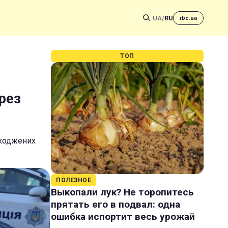
UA
/
RU
rbc.ua
ТОП
рез
шкоджених
ПОЛЕЗНОЕ
Выкопали лук? Не торопитесь
прятать его в подвал: одна
ошибка испортит весь урожай