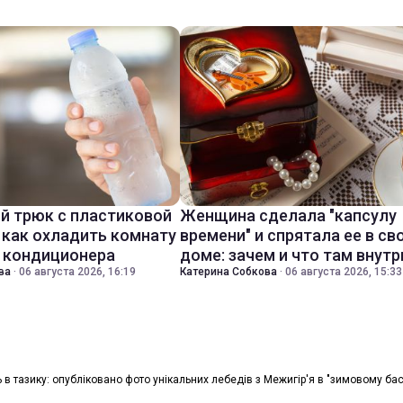
й трюк с пластиковой
Женщина сделала "капсулу
 как охладить комнату
времени" и спрятала ее в св
з кондиционера
доме: зачем и что там внутр
ва
·
06 августа 2026, 16:19
Катерина Собкова
·
06 августа 2026, 15:33
 в тазику: опубліковано фото унікальних лебедів з Межигір'я в "зимовому бас