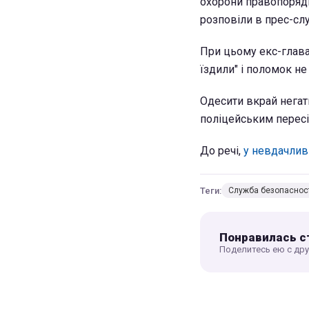
охорони правопорядку 
розповіли в прес-сл
При цьому екс-глава
їздили" і поломок не
Одесити вкрай негат
поліцейським пересі
До речі,
у невдачлив
Теги:
Служба безопаснос
Понравилась с
Поделитесь ею с др