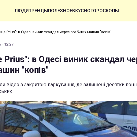
ЛЮДИ
ТРЕНДЫ
ПОЛЕЗНОЕ
ВКУСНО
ГОРОСКОПЫ
ще Prius": в Одесі виник скандал через розбитих машин "копів"
 · 12:27
Prius": в Одесі виник скандал че
ашин "копів"
ли відео з закритою паркування, де залишені десятки по
ських