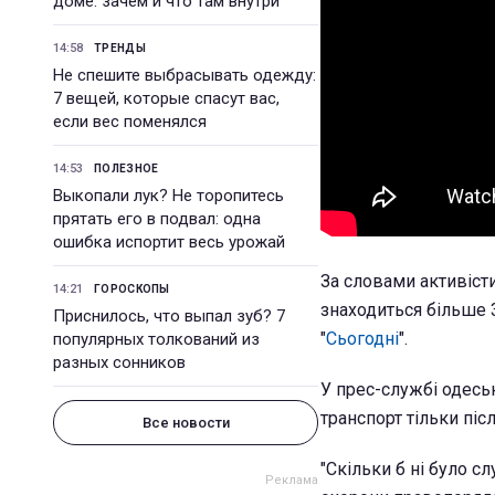
доме: зачем и что там внутри
14:58
ТРЕНДЫ
Не спешите выбрасывать одежду:
7 вещей, которые спасут вас,
если вес поменялся
14:53
ПОЛЕЗНОЕ
Выкопали лук? Не торопитесь
прятать его в подвал: одна
ошибка испортит весь урожай
За словами активісти
14:21
ГОРОСКОПЫ
знаходиться більше 
Приснилось, что выпал зуб? 7
"
Сьогодні
".
популярных толкований из
разных сонников
У прес-службі одесь
транспорт тільки піс
Все новости
"Скільки б ні було с