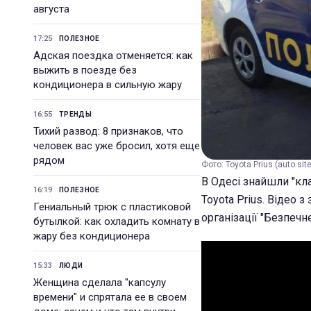
августа
17:25
ПОЛЕЗНОЕ
Адская поездка отменяется: как
выжить в поезде без
кондиционера в сильную жару
16:55
ТРЕНДЫ
Тихий развод: 8 признаков, что
человек вас уже бросил, хотя еще
рядом
Фото: Toyota Prius (auto.sit
В Одесі знайшли "кл
16:19
ПОЛЕЗНОЕ
Toyota Prius. Відео 
Гениальный трюк с пластиковой
організації "Безпечн
бутылкой: как охладить комнату в
жару без кондиционера
15:33
ЛЮДИ
Женщина сделала "капсулу
времени" и спрятала ее в своем