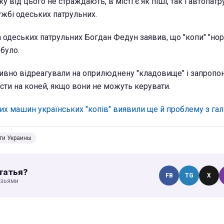
від цього не страждають, в місті є як піші, так і автопатру
ужбі одеських патрульних.
 одеських патрульних Богдан Федун заявив, що "копи" "но
 було.
ивно відреагували на оприлюднену "кладовище" і запропо
сти на коней, якщо вони не можуть керувати.
их машин українських "копів" виявили ще й проблему з га
ти Украины
татья?
FB
TG
X
узьями