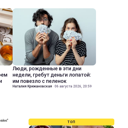
Люди, рожденные в эти дни
оем
недели, гребут деньги лопатой:
и
им повезло с пеленок
Наталия Крижановская
·
06 августа 2026, 20:59
ейні"
ТОП