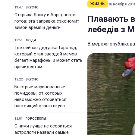
18 ноября 2016
ЖИЗНЬ
13:47
ВКУСНО
Открыла банку и борщ почти
Плавають в
готов: эта заправка сэкономит
лебедів з М
зимой время и деньги
12:51
ЛЮДИ
В мережі опубліков
Где сейчас дедушка Гарольд,
который стал звездой мемов:
бегает марафоны и может стать
президентом
12:22
ВКУСНО
Быстрые маринованные
помидоры, от которых
невозможно оторваться:
настоящий взрыв вкуса
12:01
ГОРОСКОПЫ
С ними лучше не ссориться:
астрологи назвали самые