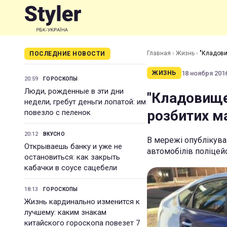
Главная
›
Жизнь
›
"Кладови
ПОСЛЕДНИЕ НОВОСТИ
18 ноября 2016
ЖИЗНЬ
20:59
ГОРОСКОПЫ
Люди, рожденные в эти дни
"Кладовище 
недели, гребут деньги лопатой: им
розбитих м
повезло с пеленок
20:12
ВКУСНО
В мережі опублікува
Открываешь банку и уже не
автомобілів поліцей
остановиться: как закрыть
кабачки в соусе сацебели
18:13
ГОРОСКОПЫ
Жизнь кардинально изменится к
лучшему: каким знакам
китайского гороскопа повезет 7