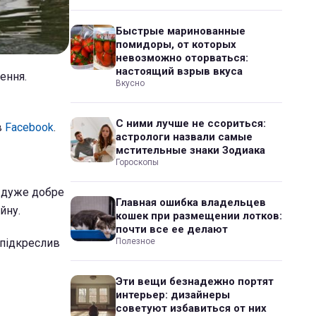
Быстрые маринованные
помидоры, от которых
невозможно оторваться:
настоящий взрыв вкуса
ення.
Вкусно
С ними лучше не ссориться:
в
Facebook
.
астрологи назвали самые
мстительные знаки Зодиака
Гороскопы
е дуже добре
Главная ошибка владельцев
йну.
кошек при размещении лотков:
почти все ее делают
 підкреслив
Полезное
Эти вещи безнадежно портят
интерьер: дизайнеры
советуют избавиться от них