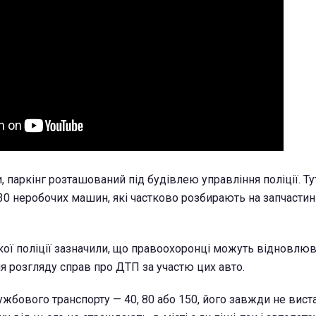
, паркінг розташований під будівлею управління поліції. Ту
30 неробочих машин, які частково розбирають на запчастин
кої поліції зазначили, що правоохоронці можуть відновлю
ля розгляду справ про ДТП за участю цих авто.
лужбового транспорту — 40, 80 або 150, його завжди не виста