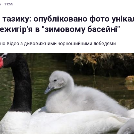
 · 11:55
 тазику: опубліковано фото уніка
ежигір'я в "зимовому басейні"
ано відео з дивовижними чорношийними лебедями