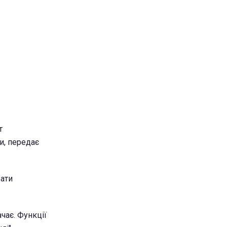
т
и, передає
вати
чає. Функції