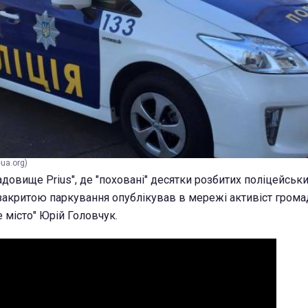
eua.org)
адовище Prius", де "поховані" десятки розбитих поліцейсь
з закритою паркування опублікував в мережі активіст грома
е місто" Юрій Головчук.