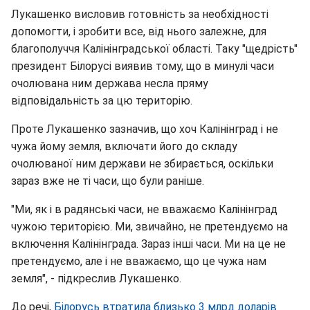
Лукашенко висловив готовність за необхідності
допомогти, і зробити все, від нього залежне, для
благополуччя Калінінградської області. Таку "щедрість"
президент Білорусі виявив тому, що в минулі часи
очолювана ним держава несла пряму
відповідальність за цю територію.
Проте Лукашенко зазначив, що хоч Калінінград і не
чужа йому земля, включати його до складу
очолюваної ним держави не збирається, оскільки
зараз вже не ті часи, що були раніше.
"Ми, як і в радянські часи, не вважаємо Калінінград
чужою територією. Ми, звичайно, не претендуємо на
включення Калінінграда. Зараз інші часи. Ми на це не
претендуємо, але і не вважаємо, що це чужа нам
земля", - підкреслив Лукашенко.
До речі,
Білорусь втратила близько 3 млрд доларів