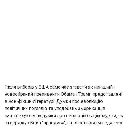
Після виборів у США саме час згадати як нинішній і
новообраний президенти Обама і Трамп представлені
в нон-фікшн-літературі. Думки про еволюцію
політичних поглядів та уподобань американців
наштовхують на думки про еволюцію в цілому, яка, як
стверджує Койн "правдива", а від неї зовсім недалеко