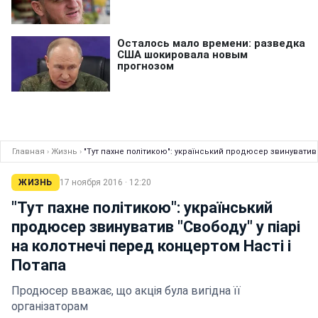
Главная
›
Жизнь
›
"Тут пахне політикою": український продюсер звинуватив 
ЖИЗНЬ
17 ноября 2016 · 12:20
"Тут пахне політикою": український
продюсер звинуватив "Свободу" у піарі
на колотнечі перед концертом Насті і
Потапа
Продюсер вважає, що акція була вигідна її
організаторам