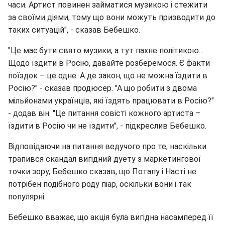
часи. Артист повинен займатися музикою і стежити
за своїми діями, тому що вони можуть призводити до
таких ситуацій", - сказав Бебешко.
"Це має бути свято музики, а тут пахне політикою...
Щодо їздити в Росію, давайте розберемося. Є факти
поїздок – це одне. А де закон, що не можна їздити в
Росію?" - сказав продюсер. "А що робити з двома
мільйонами українців, які їздять працювати в Росію?"
- додав він. "Це питання совісті кожного артиста –
їздити в Росію чи не їздити", - підкреслив Бебешко.
Відповідаючи на питання ведучого про те, наскільки
трапився скандал вигідний дуету з маркетингової
точки зору, Бебешко сказав, що Потапу і Насті не
потрібен подібного роду піар, оскільки вони і так
популярні.
Бебешко вважає, що акція була вигідна насамперед її