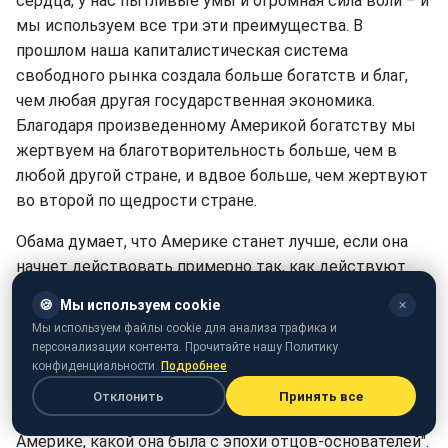
сердца, у нас пытливые умы и огромная сила воли – и
мы используем все три эти преимущества. В
прошлом наша капиталистическая система
свободного рынка создала больше богатств и благ,
чем любая другая государственная экономика.
Благодаря произведенному Америкой богатству мы
жертвуем на благотворительность больше, чем в
любой другой стране, и вдвое больше, чем жертвуют
во второй по щедрости стране.
Обама думает, что Америке станет лучше, если она
начнет действовать примерно так, как действуют
европейские социалистические страны. Многие из
🍪
Мы используем cookie
✕
этих стран находятся в состоянии дефолта и
Мы используем файлы cookie для анализа трафика и
экономического развала. Я же думаю, что Америке
персонализации контента. Прочитайте нашу Политику
будет лучше, если американцы отвергнут
конфиденциальности.
Подробнее
эксперимент, затеянный "организатором
Отклонить
Принять все
общественности". Нам нужно вернуться к той
Америке, какой она была с эпохи отцов-основателей".