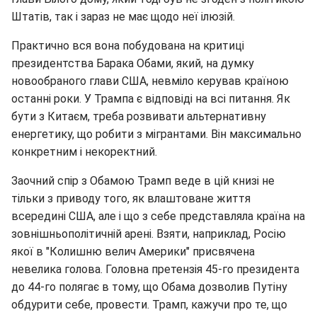
Штатів, так і зараз не має щодо неї ілюзій.
Практично вся вона побудована на критиці
президентства Барака Обами, який, на думку
новообраного глави США, невміло керував країною
останні роки. У Трампа є відповіді на всі питання. Як
бути з Китаєм, треба розвивати альтернативну
енергетику, що робити з мігрантами. Він максимально
конкретним і некоректний.
Заочний спір з Обамою Трамп веде в цій книзі не
тільки з приводу того, як влаштоване життя
всередині США, але і що з себе представляла країна на
зовнішньополітичній арені. Взяти, наприклад, Росію
якої в "Колишню велич Америки" присвячена
невелика голова. Головна претензія 45-го президента
до 44-го полягає в тому, що Обама дозволив Путіну
обдурити себе, провести. Трамп, кажучи про те, що