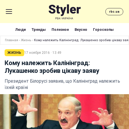
rbc.ua
Люди
Тренды
Полезное
Вкусно
Гороскопы
Главная
›
Жизнь
›
Кому належить Калінінград: Лукашенко зробив цікаву зая
ЖИЗНЬ
17 ноября 2016 · 13:49
Кому належить Калінінград:
Лукашенко зробив цікаву заяву
Президент Білорусі заявив, що Калінінград належить
їхній країні