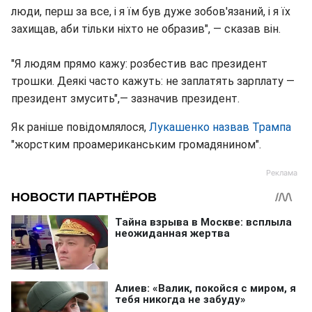
люди, перш за все, і я їм був дуже зобов'язаний, і я їх
захищав, аби тільки ніхто не образив", — сказав він.
"Я людям прямо кажу: розбестив вас президент
трошки. Деякі часто кажуть: не заплатять зарплату —
президент змусить",— зазначив президент.
Як раніше повідомлялося,
Лукашенко назвав Трампа
"жорстким проамериканським громадянином".