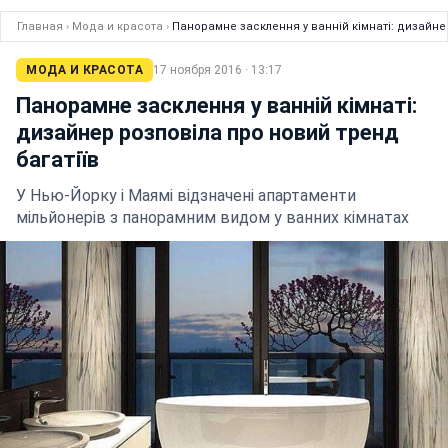
Главная
›
Мода и красота
›
Панорамне засклення у ванній кімнаті: дизайне
МОДА И КРАСОТА
17 ноября 2016 · 13:17
Панорамне засклення у ванній кімнаті:
дизайнер розповіла про новий тренд
багатіїв
У Нью-Йорку і Маямі відзначені апартаменти
мільйонерів з панорамним видом у ванних кімнатах