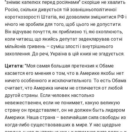
"знімає капелюх перед росіянами" скоріше не хвалить
Росію, скільки дивується тій зовнішньополітичної
короткозорості Штатів, які дозволили зміцнитися РФ і
нічого не зробили для того, щоб цього не допустити.
Він відчуває почуття, як приблизно ті, які охоплюють,
коли читаєш, що якийсь депутат задекларував сотні
мільйонів гривень – суміш злості і внутрішнього
захоплення. До речі, Україна в цій книзі не згадується.
Цитата:
"Моя самая большая претензия к Обаме
касается его мнения о том, что в Америке якобы нет
ничего особенного и исключительного. То есть Обама
считает, что Америка ничем не отличается от любой
другой страны. Если человек настолько
невежественен, если не понимает, какую великую
страну он представляет, он не должен быть лидером
Америки. Наша страна – величайшая сила свободы из
когда-либо существовавших в мире. У нас щедрые