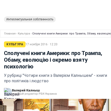
Интеллектуальная собственность
Главная
›
Культура
›
Сполучені книги Америки: про Трампа, Обаму, еволюцію
КУЛЬТУРА
17 ноября 2016 · 12:20
Сполучені книги Америки: про Трампа,
Обаму, еволюцію і окремо взяту
психологію
У рубриці "Чотири книги з Валерієм Калнышем" - книги
про політиків і людство
Валерий Калныш
главный редактор РБК-Украина