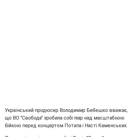
Український продюсер Володимир Бебешко вважає,
що ВО "Свобода" зробила собі піар над масштабною
бійкою перед концертом Потапа і Насті Каменських.