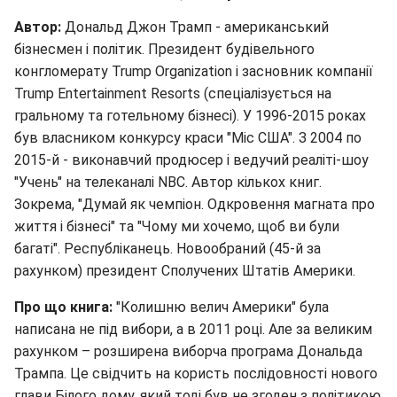
Автор:
Дональд Джон Трамп - американський
бізнесмен і політик. Президент будівельного
конгломерату Trump Organization і засновник компанії
Trump Entertainment Resorts (спеціалізується на
гральному та готельному бізнесі). У 1996-2015 роках
був власником конкурсу краси "Міс США". З 2004 по
2015-й - виконавчий продюсер і ведучий реаліті-шоу
"Учень" на телеканалі NBC. Автор кількох книг.
Зокрема, "Думай як чемпіон. Одкровення магната про
життя і бізнесі" та "Чому ми хочемо, щоб ви були
багаті". Республіканець. Новообраний (45-й за
рахунком) президент Сполучених Штатів Америки.
Про що книга:
"Колишню велич Америки" була
написана не під вибори, а в 2011 році. Але за великим
рахунком – розширена виборча програма Дональда
Трампа. Це свідчить на користь послідовності нового
глави Білого дому, який тоді був не згоден з політикою