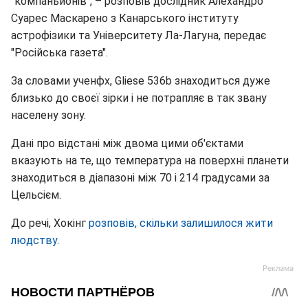
"компаньйонів", – розповів дослідник Алехандро
Суарес Маскарено з Канарського інституту
астрофізики та Університету Ла-Лагуна, передає
"Російська газета".
За словами ученфх, Gliese 536b знаходиться дуже
близько до своєї зірки і не потрапляє в так звану
населену зону.
Дані про відстані між двома цими об'єктами
вказують на те, що температура на поверхні планети
знаходиться в діапазоні між 70 і 214 градусами за
Цельсієм.
До речі, Хокінг
розповів, скільки залишилося жити
людству
.