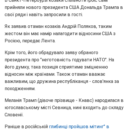
В Санкт-Петербурзі козаки спільноти Ірбіс самі
прийняли нового президента США Дональда Трампа в
свої ряди і навіть запросили в гості.
Як заявив отаман козаків Андрій Поляков, таким
жестом він має намір налагодити відносини США з
Росією, передає Лента.
Крім того, його обрадувало заяву обраного
президента про "неготовність годувати НАТО". На
його думку, така позиція сприятиме зміцненню
відносин між країнами. Також отаман вважає
важливим, що дружина республіканця - слов'янка за
походженням.
Меланія Трамп (дівоче прізвище - Кнавс) народилася в
югославському місті Севница, нині входить до складу
Словенії.
Раніше в російській
глибинці пройшов мітинг" в