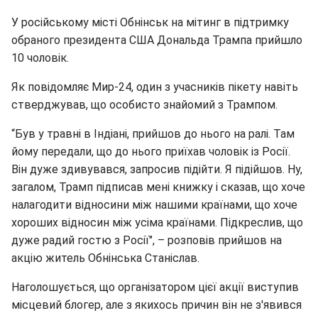
У російському місті Обнінськ на мітинг в підтримку
обраного президента США Дональда Трампа прийшло
10 чоловік.
Як повідомляє Мир-24, один з учасників пікету навіть
стверджував, що особисто знайомий з Трампом.
“Був у травні в Індіані, прийшов до нього на ралі. Там
йому передали, що до нього приїхав чоловік із Росії.
Він дуже здивувався, запросив підійти. Я підійшов. Ну,
загалом, Трамп підписав мені книжку і сказав, що хоче
налагодити відносини між нашими країнами, що хоче
хороших відносин між усіма країнами. Підкреслив, що
дуже радий гостю з Росії", – розповів прийшов на
акцію житель Обнінська Станіслав.
Наголошується, що організатором цієї акції виступив
місцевий блогер, але з якихось причин він не з'явився