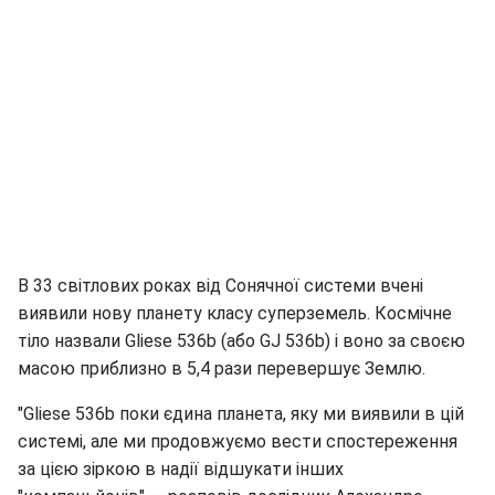
В 33 світлових роках від Сонячної системи вчені
виявили нову планету класу суперземель. Космічне
тіло назвали Gliese 536b (або GJ 536b) і воно за своєю
масою приблизно в 5,4 рази перевершує Землю.
"Gliese 536b поки єдина планета, яку ми виявили в цій
системі, але ми продовжуємо вести спостереження
за цією зіркою в надії відшукати інших