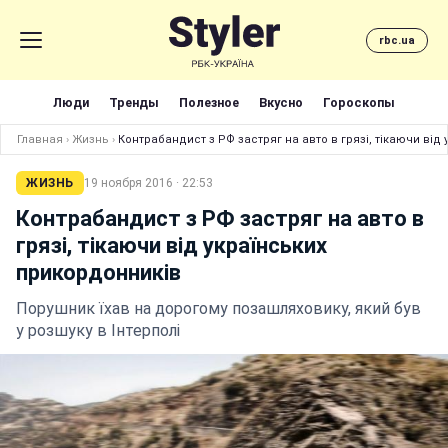
rbc.ua
Люди
Тренды
Полезное
Вкусно
Гороскопы
Главная
›
Жизнь
›
Контрабандист з РФ застряг на авто в грязі, тікаючи від
ЖИЗНЬ
19 ноября 2016 · 22:53
Контрабандист з РФ застряг на авто в
грязі, тікаючи від українських
прикордонників
Порушник їхав на дорогому позашляховику, який був
у розшуку в Інтерполі