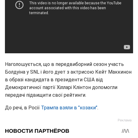
Наголошується, що в передвиборний сезон участь
Болдуіна у SNL і його дует з актрисою Кейт Маккинон
в образі кандидата в президенти США від
Демократичної партії Хілларі Клінтон допомогли
передачі підвищити свої рейтинги.
До речі, в Росії
Трампа взяли в "козаки"
.