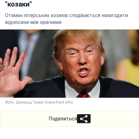
"козаки"
Отаман пітерських козаків сподівається налагодити
відносини між країнами
Фото: Дональд Трамп (news-front.info)
Поделиться