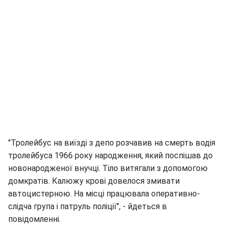
"Тролейбус на виїзді з депо розчавив на смерть водія
тролейбуса 1966 року народження, який поспішав до
новонародженої внучці. Тіло витягали з допомогою
домкратів. Калюжу крові довелося змивати
автоцистерною. На місці працювала оперативно-
слідча група і патруль поліції", - йдеться в
повідомленні.