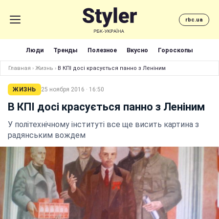
rbc.ua
Люди
Тренды
Полезное
Вкусно
Гороскопы
Главная
›
Жизнь
›
В КПІ досі красується панно з Леніним
ЖИЗНЬ
25 ноября 2016 · 16:50
В КПІ досі красується панно з Леніним
У політехнічному інституті все ще висить картина з
радянським вождем