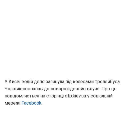
У Києві водій депо загинула під колесами тролейбуса.
Чоловік поспішав до новорожденнйо внуче. Про це
повідомляється на сторінці dtp.kiev.ua у соціальній
мережі
Facebook
.