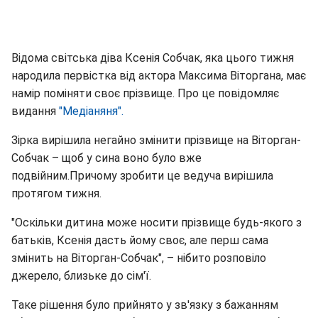
Відома світська діва Ксенія Собчак, яка цього тижня
народила первістка від актора Максима Віторгана, має
намір поміняти своє прізвище. Про це повідомляє
видання
"Медіаняня".
Зірка вирішила негайно змінити прізвище на Віторган-
Собчак – щоб у сина воно було вже
подвійним.Причому зробити це ведуча вирішила
протягом тижня.
"Оскільки дитина може носити прізвище будь-якого з
батьків, Ксенія дасть йому своє, але перш сама
змінить на Віторган-Собчак", – нібито розповіло
джерело, близьке до сім'ї.
Таке рішення було прийнято у зв'язку з бажанням