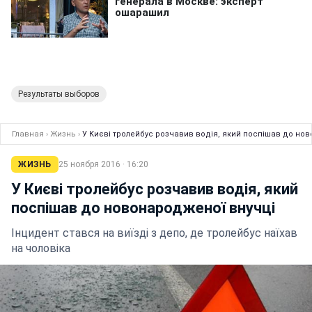
Результаты выборов
Главная
›
Жизнь
›
У Києві тролейбус розчавив водія, який поспішав до но
ЖИЗНЬ
25 ноября 2016 · 16:20
У Києві тролейбус розчавив водія, який
поспішав до новонародженої внучці
Інцидент стався на виїзді з депо, де тролейбус наїхав
на чоловіка