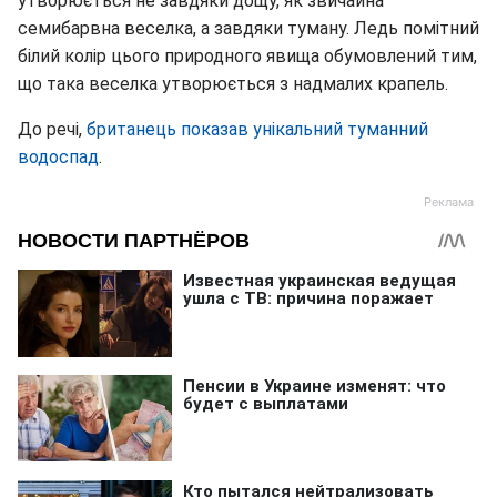
утворюється не завдяки дощу, як звичайна
семибарвна веселка, а завдяки туману. Ледь помітний
білий колір цього природного явища обумовлений тим,
що така веселка утворюється з надмалих крапель.
До речі,
британець показав унікальний туманний
водоспад
.