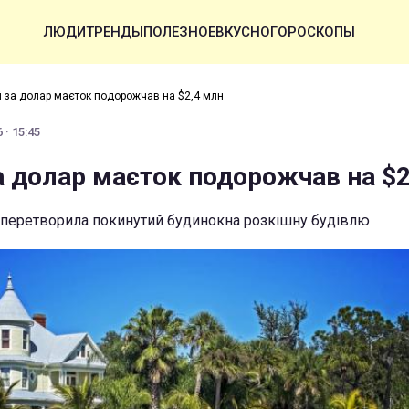
ЛЮДИ
ТРЕНДЫ
ПОЛЕЗНОЕ
ВКУСНО
ГОРОСКОПЫ
 за долар маєток подорожчав на $2,4 млн
 · 15:45
а долар маєток подорожчав на $2
 перетворила покинутий будинокна розкішну будівлю