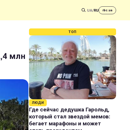
UA
/
RU
rbc.ua
ТОП
,4 млн
ЛЮДИ
Где сейчас дедушка Гарольд,
который стал звездой мемов:
бегает марафоны и может