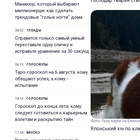
Господар тварин ство
Маникюр, который выбирают
миллионерши: как сделать
трендовые "голые ногти" дома
08:02
ТРЕНДЫ
Справится только самый умный:
переставьте одну спичку и
исправьте уравнение за 30 секунд
06:15
ГОРОСКОПЫ
Таро-гороскоп на 6 августа: кому
обещают успех, а кому -
испытание
18:13
ГОРОСКОПЫ
Гороскоп до конца лета: кому
следует готовиться к карьерным
взлетам и раскрытию тайн
Фото: Лулу верхи на Близзар
Японський хін по кли
17:34
ВКУСНО