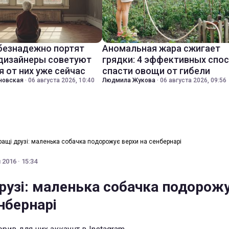
безнадежно портят
Аномальная жара сжигает
 дизайнеры советуют
грядки: 4 эффективных спо
я от них уже сейчас
спасти овощи от гибели
новская
·
06 августа 2026, 10:40
Людмила Жукова
·
06 августа 2026, 09:56
ращі друзі: маленька собачка подорожує верхи на сенбернарі
2016 · 15:34
рузі: маленька собачка подорож
нбернарі