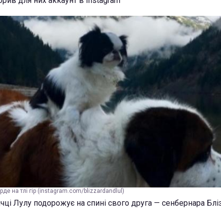
рив для них аккаунт в Instagram
де на тлі гір (instagram.com/blizzardandlul)
чці Лулу подорожує на спині свого друга — сенбернара Блі