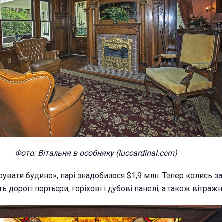
Фото: Вітальня в особняку (luccardinal.com)
рувати будинок, парі знадобилося $1,9 млн. Тепер колись 
дорогі портьєри, горіхові і дубові панелі, а також вітражні