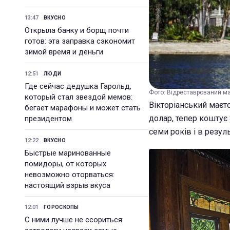
13:47
ВКУСНО
Открыла банку и борщ почти
готов: эта заправка сэкономит
зимой время и деньги
12:51
ЛЮДИ
Где сейчас дедушка Гарольд,
Фото: Відреставрований ма
который стал звездой мемов:
Вікторіанський маєт
бегает марафоны и может стать
долар, тепер коштує
президентом
семи років і в резу
12:22
ВКУСНО
Быстрые маринованные
помидоры, от которых
невозможно оторваться:
настоящий взрыв вкуса
12:01
ГОРОСКОПЫ
С ними лучше не ссориться: