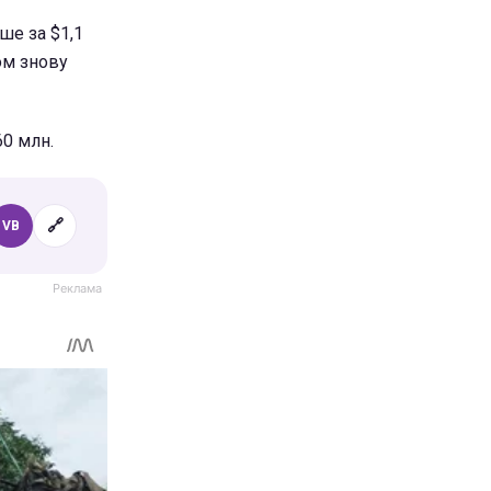
ше за $1,1
ом знову
60 млн.
🔗
VB