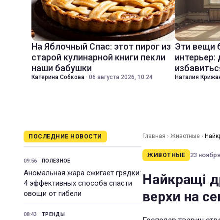
На Яблочный Спас: этот пирог из
Эти вещи 
старой кулинарной книги пекли
интерьер:
наши бабушки
избавитьс
Катерина Собкова
·
06 августа 2026, 10:24
Наталия Крижа
Главная
›
Животные
›
Найк
ПОСЛЕДНИЕ НОВОСТИ
23 ноября 
ЖИВОТНЫЕ
09:56
ПОЛЕЗНОЕ
Аномальная жара сжигает грядки:
Найкращі д
4 эффективных способа спасти
верхи на се
овощи от гибели
08:43
ТРЕНДЫ