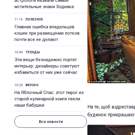
астрологи назвали самые
мстительные знаки Зодиака
11:16
ПОЛЕЗНОЕ
Главная ошибка владельцев
кошек при размещении лотков:
почти все ее делают
10:40
ТРЕНДЫ
Эти вещи безнадежно портят
интерьер: дизайнеры советуют
избавиться от них уже сейчас
10:24
ВКУСНО
На Яблочный Спас: этот пирог из
старой кулинарной книги пекли
наши бабушки
На те, щоб відрестав
будинок прикрашають 
Все новости