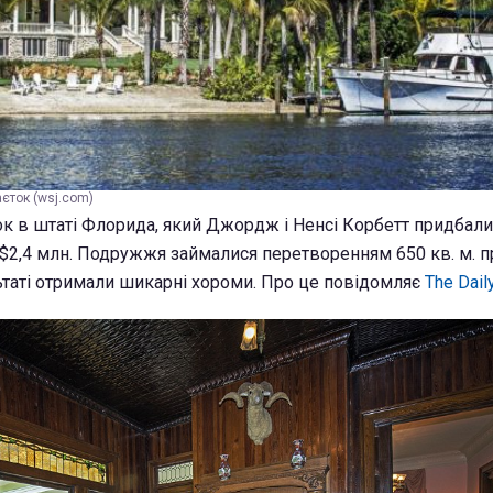
єток (wsj.com)
ок в штаті Флорида, який Джордж і Ненсі Корбетт придбали
 $2,4 млн. Подружжя займалися перетворенням 650 кв. м. 
льтаті отримали шикарні хороми. Про це повідомляє
The Dail