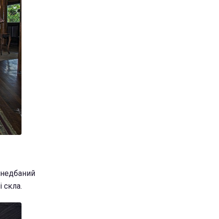
занедбаний
 скла.