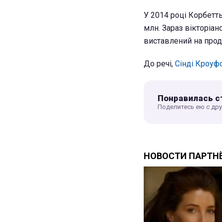
У 2014 році Корбетт
млн. Зараз вікторіа
виставлений на прода
До речі,
Сінді Кроуф
Понравилась с
Поделитесь ею с др