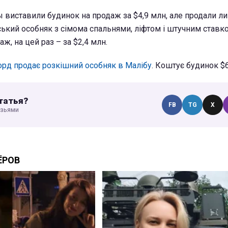
ы виставили будинок на продаж за $4,9 млн, але продали ли
нський особняк з сімома спальнями, ліфтом і штучним ставк
ж, на цей раз – за $2,4 млн.
орд продає розкішний особняк в Малібу
. Коштує будинок $
татья?
FB
TG
X
узьями