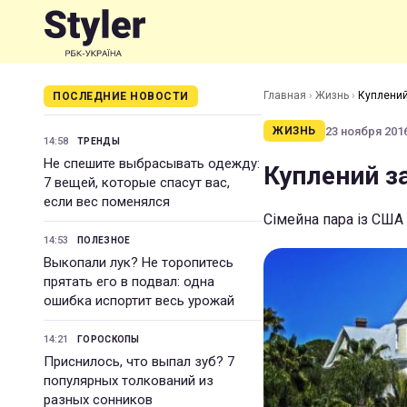
Главная
›
Жизнь
›
Куплений
ПОСЛЕДНИЕ НОВОСТИ
23 ноября 2016
ЖИЗНЬ
14:58
ТРЕНДЫ
Не спешите выбрасывать одежду:
Куплений з
7 вещей, которые спасут вас,
если вес поменялся
Сімейна пара із США
14:53
ПОЛЕЗНОЕ
Выкопали лук? Не торопитесь
прятать его в подвал: одна
ошибка испортит весь урожай
14:21
ГОРОСКОПЫ
Приснилось, что выпал зуб? 7
популярных толкований из
разных сонников