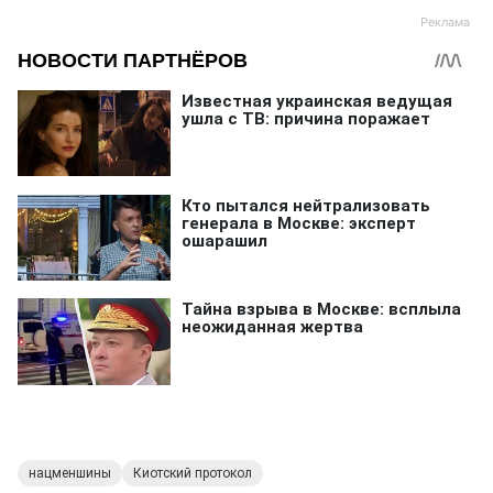
нацменшины
Киотский протокол