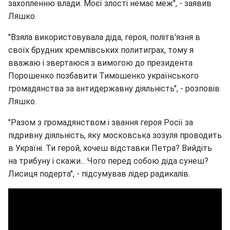
захопленню влади. Моєї злості немає меж", - заявив
Ляшко.
"Взяла використовувала діда, героя, політв'язня в
своїх брудних кремлівських политиграх, тому я
вважаю і звертаюся з вимогою до президента
Порошенко позбавити Тимошенко українського
громадянства за антидержавну діяльність", - розповів
Ляшко.
"Разом з громадянством і звання героя Росії за
підривну діяльність, яку московська зозуля проводить
в Україні. Ти герой, хочеш відставки Петра? Вийдіть
на трибуну і скажи... Чого перед собою діда сунеш?
Лисиця подерта", - підсумував лідер радикалів.