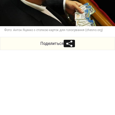
Фото: Антон Яценко з стопкою карток для голосування (chesno.org)
Поделиться