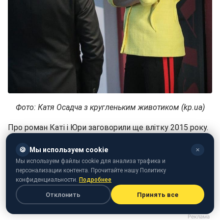
Фото: Катя Осадча з кругленьким животиком (kp.ua)
Про роман Каті і Юри заговорили ще влітку 2015 року.
Але останнім часом в Instagram з'являються фото,
🍪
Мы используем cookie
✕
зроблені в одному і тому ж місці, хоча і з різних
Мы используем файлы cookie для анализа трафика и
ракурсів.
персонализации контента. Прочитайте нашу Политику
конфиденциальности.
Подробнее
Як раніше повідомлялося,
Катя Осадча нагадала
слова
Отклонить
Принять все
Трампа про Україну.