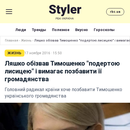
rbc.ua
Люди
Тренды
Полезное
Вкусно
Гороскопы
Главная
›
Жизнь
›
Ляшко обізвав Тимошенко "подертою лисицею" і вимагає
ЖИЗНЬ
17 ноября 2016 · 15:50
Ляшко обізвав Тимошенко "подертою
лисицею" і вимагає позбавити її
громадянства
Головний радикал країни хоче позбавити Тимошенко
українського громадянства