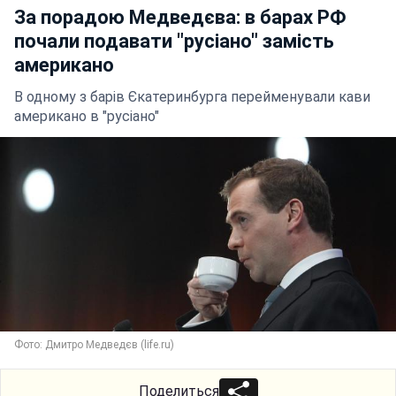
За порадою Медведєва: в барах РФ
почали подавати "русіано" замість
американо
В одному з барів Єкатеринбурга перейменували кави
американо в "русіано"
Фото: Дмитро Медведєв (life.ru)
Поделиться