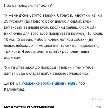
Про це повідомляє "Белта".
"У мене дуже багато тварин. Страуси, індоутки, качки,
25 гусенят (до Нового року дарую людям), кури
китайські, звичайні кури, кролики (залишилося 20 -
виключно для того, щоб подарувати комусь), 10 корів,
10 кіз, 15 овець, 7 або 8 коней, чотири собаки (дві
лайки, лабрадор і німецька вівчарка - всі подаровані),
три коти. Я любитель тварин", - розповів глава
держави.
"Як ти ставишся до природи і тварин - так у тебе і
життя буде складатися", - вважає Лукашенко.
До речі,
Лукашенко зробив цікаву заяву
про
Калінінград.