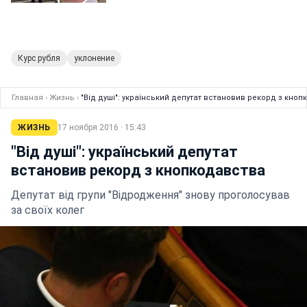
Курс рубля
уклонение
Главная
›
Жизнь
›
"Від душі": український депутат встановив рекорд з кно
ЖИЗНЬ
17 ноября 2016 · 15:43
"Від душі": український депутат
встановив рекорд з кнопкодавства
Депутат від групи "Відродження" знову проголосував
за своїх колег