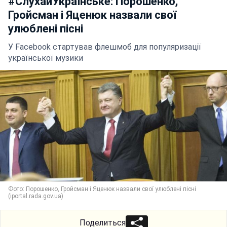
#СлухайУкраїнське: Порошенко,
Гройсман і Яценюк назвали свої
улюблені пісні
У Facebook стартував флешмоб для популяризації
української музики
Фото: Порошенко, Гройсман і Яценюк назвали свої улюблені пісні
(iportal.rada.gov.ua)
Поделиться