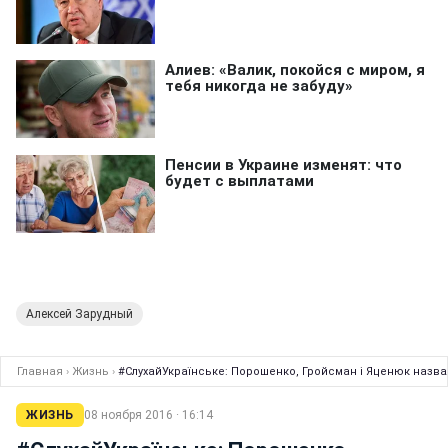
Алексей Зарудный
Главная
›
Жизнь
›
#СлухайУкраїнське: Порошенко, Гройсман і Яценюк назвал
ЖИЗНЬ
08 ноября 2016 · 16:14