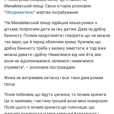
Михайлівській площі. Свою історію розповіла
"Обозревателю"
жертва пограбування.
"На Михайлівській площі підійшли кілька ромок з
дітьми, попросили дати на їжу дитині. Дала їм дрібну
банкноту. Почали наздоганяти і говорити, що не можна
так мало, ще й перед обличчям храму. Кричали, що
дрібну банкноту треба у велику замотати, а тоді вже
можна давати і дрібну. Намагалася від них йти, але
вони не відчіплювалися, хапалися і намагалися
утримати", — розповіла постраждала.
Жінка не витримала натиску і все-таки дала ромам
гроші.
"Коли побачила, що йдуть циганки, то почала кричати.
Це їх налякало, і частину грошей вони мені повернули.
Після цього я почала кричати ще голосніше, що
змусило повернути їх мені залишки вкраденого і