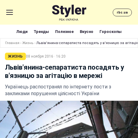
rbc.ua
Люди
Тренды
Полезное
Вкусно
Гороскопы
Главная
›
Жизнь
›
Львів'янина-сепаратиста посадять у в'язницю за агітаці
ЖИЗНЬ
08 ноября 2016 · 16:20
Львів'янина-сепаратиста посадять у
в'язницю за агітацію в мережі
Українець распостранял по інтернету пости з
закликами порушення цілісності України