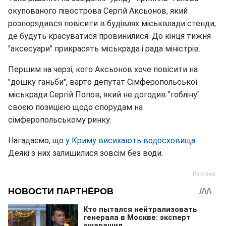
окупованого півострова Сергій Аксьонов, який
розпорядився повісити в будівлях міськвлади стенди,
де будуть красуватися провинилися. До кінця тижня
"аксесуари" прикрасять міськрада і рада міністрів.
Першим на черзі, кого Аксьонов хоче повісити на
"дошку ганьби", варто депутат Сімферопольської
міськради Сергій Попов, який не догодив "гобліну"
своєю позицією щодо спорудам на
сімферопольському ринку.
Нагадаємо, що
у Криму висихають водосховища
.
Деякі з них залишилися зовсім без води.