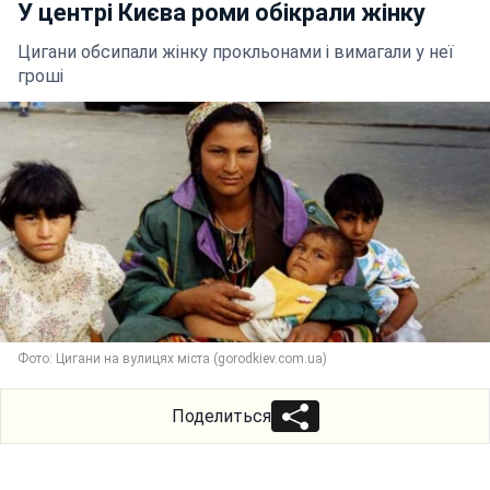
У центрі Києва роми обікрали жінку
Цигани обсипали жінку прокльонами і вимагали у неї
гроші
Фото: Цигани на вулицях міста (gorodkiev.com.ua)
Поделиться