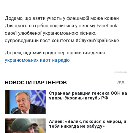
Додамо, що взяти участь у флешмобі може кожен.
Для цього потрібно поділитися у своєму Facebook
своєї улюбленої україномовною піснею,
супроводивши пост хештегом #СлухайУкраїнське.
До речі, відомий продюсер оцінив введення
україномовних квот на радіо
.