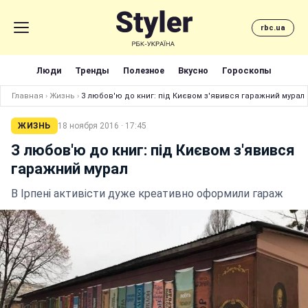
rbc.ua
Люди
Тренды
Полезное
Вкусно
Гороскопы
Главная
›
Жизнь
›
З любов'ю до книг: під Києвом з'явився гаражний мурал
ЖИЗНЬ
18 ноября 2016 · 17:45
З любов'ю до книг: під Києвом з'явився
гаражний мурал
В Ірпені активісти дуже креативно оформили гараж