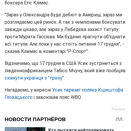
боксера Егіс Клімас.
"Зараз у Олександра буде дебют в Америці, зараз ми
розглядаємо цей ринок. А так з чемпіонами боксувати
завжди цікаво, але зараз у Лебедєва захист титулу
проти Мурата Гассієва. Ми будемо прагнути об'єднати
всі титули. Але поки у нас стоїть питання 17 грудня", -
сказав Климас в коментарі "Р-Спорт".
Відзначимо, що 17 грудня в США Усик зустрінеться з
південноафриканцем Табісо Мчуну, який вже пообіцяв
скинути українця з "трону"
.
Нагадаємо, у вересні
Усик переміг поляка Кшиштофа
Гловацького
і завоював пояс WBO.