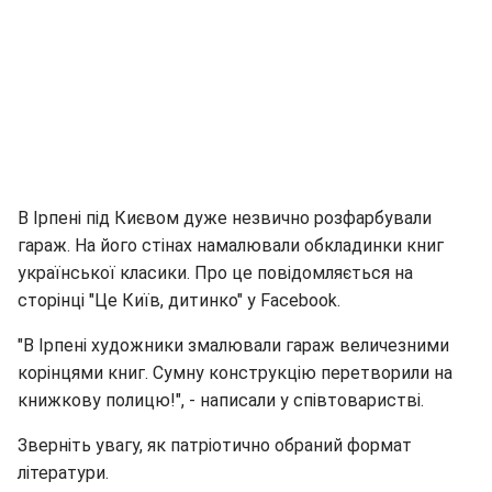
В Ірпені під Києвом дуже незвично розфарбували
гараж. На його стінах намалювали обкладинки книг
української класики. Про це повідомляється на
сторінці "Це Київ, дитинко" у Facebook.
"В Ірпені художники змалювали гараж величезними
корінцями книг. Сумну конструкцію перетворили на
книжкову полицю!", - написали у співтоваристві.
Зверніть увагу, як патріотично обраний формат
літератури.