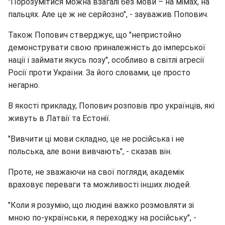
"Порозумітися можна взагалі без мови – на мімах, на
пальцях. Але це ж не серйозно", - зауважив Попович.
Також Попович стверджує, що "непристойно
демонструвати свою приналежність до імперської
нації і займати якусь позу", особливо в світлі агресії
Росії проти України. За його словами, це просто
негарно.
В якості прикладу, Попович розповів про українців, які
живуть в Латвії та Естонії.
"Вивчити ці мови складно, це не російська і не
польська, але вони вивчають", - сказав він.
Проте, не зважаючи на свої погляди, академік
враховує переваги та можливості інших людей.
"Коли я розумію, що людині важко розмовляти зі
мною по-українськи, я переходжу на російську", -