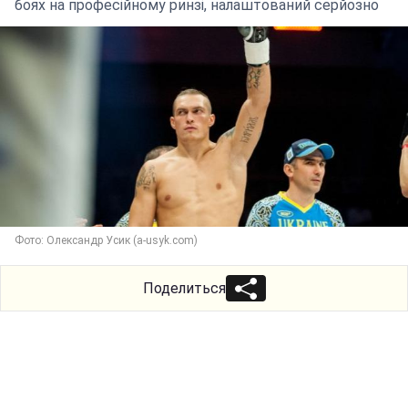
боях на професійному ринзі, налаштований серйозно
Фото: Олександр Усик (a-usyk.com)
Поделиться