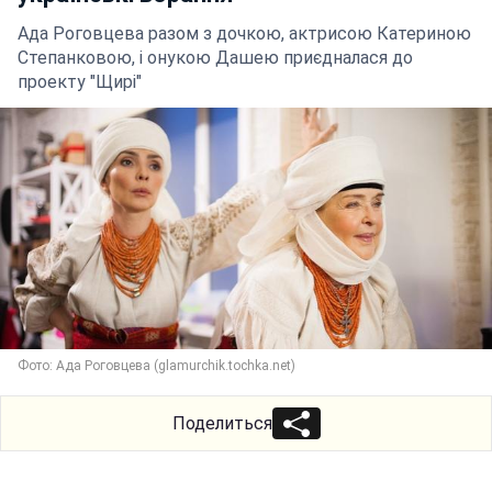
Ада Роговцева разом з дочкою, актрисою Катериною
Степанковою, і онукою Дашею приєдналася до
проекту "Щирі"
Фото: Ада Роговцева (glamurchik.tochka.net)
Поделиться