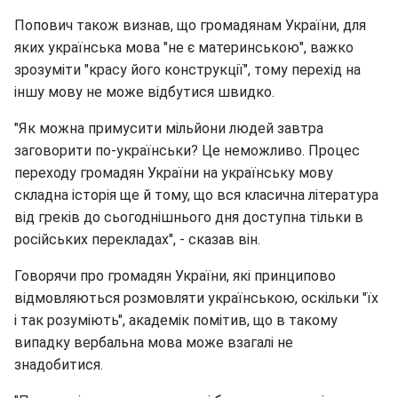
Попович також визнав, що громадянам України, для
яких українська мова "не є материнською", важко
зрозуміти "красу його конструкції", тому перехід на
іншу мову не може відбутися швидко.
"Як можна примусити мільйони людей завтра
заговорити по-українськи? Це неможливо. Процес
переходу громадян України на українську мову
складна історія ще й тому, що вся класична література
від греків до сьогоднішнього дня доступна тільки в
російських перекладах", - сказав він.
Говорячи про громадян України, які принципово
відмовляються розмовляти українською, оскільки "їх
і так розуміють", академік помітив, що в такому
випадку вербальна мова може взагалі не
знадобитися.