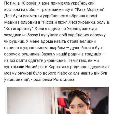
Потім, в 18 років, я вже приміряла український
костюм на себе ― грала наймичку в "Фата Моргана".
Далі були елементи українського вбрання в ролі
Мавки Польовий в "Лісовій пісні" Лесі Українки, роль в
"Котигорошку". Коли я їздила по Україні, завжди
заходила на базар і купувала собі українську сорочку
чи рушник. У мене вдома навіть стояв великий
скриню з українським скарбом ― дуже багато бус,
сорочок, рушників. Зараз у нашій родині є традиція ―
на всі свята одягати українське. Пам'ятаю, як ми
зустрічали Новий рік в Карпатах з родиною і друзями, і
моєму онукові було всього півроку, але навіть він був
у вишиванці", - розповіла Роговцева.