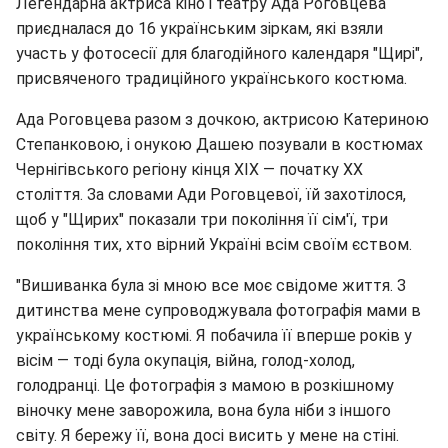
Легендарна актриса кіно і театру
Ада Роговцева
приєдналася до 16 українським зіркам, які взяли
участь у фотосесії для благодійного календаря "Щирі",
присвяченого традиційного українського костюма.
Ада Роговцева разом з дочкою, актрисою Катериною
Степанковою, і онукою Дашею позували в костюмах
Чернігівського регіону кінця XIX ― початку ХХ
століття. За словами Ади Роговцевої, їй захотілося,
щоб у "Щирих" показали три покоління її сім'ї, три
покоління тих, хто вірний Україні всім своїм єством.
"Вишиванка була зі мною все моє свідоме життя. З
дитинства мене супроводжувала фотографія мами в
українському костюмі. Я побачила її вперше років у
вісім ― тоді була окупація, війна, голод-холод,
голодранці. Це фотографія з мамою в розкішному
віночку мене заворожила, вона була ніби з іншого
світу. Я бережу її, вона досі висить у мене на стіні.