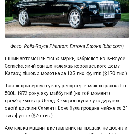
Фото: Rolls-Royce Phantom Елтона Джона (bbc.com)
Інший автомобіль тієї ж марки, кабріолет Rolls-Royce
Corniche, який раніше належав королівського дому
Катару, пішов з молотка за 135 тис. фунтів ($170 тис.).
Також привернула увагу репортерів малолітражка Fiat
500L 1972 року, яку майбутній (на той момент)
прем'єр-міністр Девід Кемерон купив у подарунок
своїй дружині Саманті. Вона була продана майже за 21
тис. фунтів ($26 тис.).
Але кілька машин, виставлених на продаж, не досягли