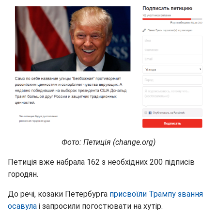
Фото: Петиція (change.org)
Петиція вже набрала 162 з необхідних 200 підписів
городян.
До речі, козаки Петербурга
присвоїли Трампу звання
осавула
і запросили погостювати на хутір.