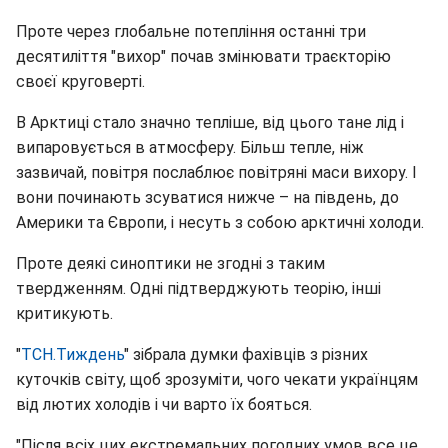
Проте через глобальне потепління останні три
десятиліття "вихор" почав змінювати траєкторію
своєї круговерті.
В Арктиці стало значно тепліше, від цього тане лід і
випаровується в атмосферу. Більш тепле, ніж
зазвичай, повітря послаблює повітряні маси вихору. І
вони починають зсуватися нижче – на південь, до
Америки та Європи, і несуть з собою арктичні холоди.
Проте деякі синоптики не згодні з таким
твердженням. Одні підтверджують теорію, інші
критикують.
"
ТСН.Тиждень
" зібрала думки фахівців з різних
куточків світу, щоб зрозуміти, чого чекати українцям
від лютих холодів і чи варто їх бояться.
"Після всіх цих екстремальних погодних умов все це