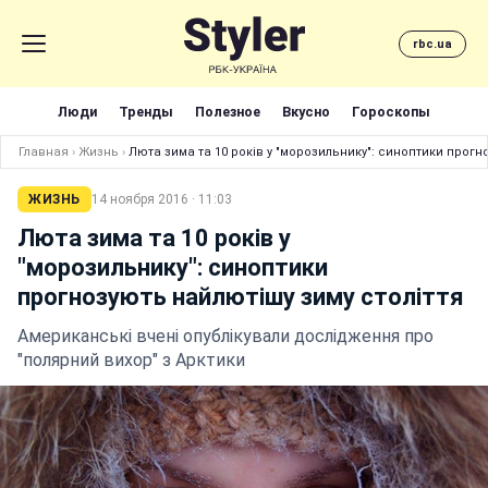
rbc.ua
Люди
Тренды
Полезное
Вкусно
Гороскопы
Главная
›
Жизнь
›
Люта зима та 10 років у "морозильнику": синоптики прогн
ЖИЗНЬ
14 ноября 2016 · 11:03
Люта зима та 10 років у
"морозильнику": синоптики
прогнозують найлютішу зиму століття
Американські вчені опублікували дослідження про
"полярний вихор" з Арктики