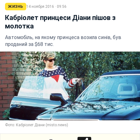
ЖИЗНЬ
14 ноября 2016 · 09:56
Кабріолет принцеси Діани пішов з
молотка
Автомобіль, на якому принцеса возила синів, був
проданий за $68 тис.
Фото: Кабріолет Діани (misto.news)