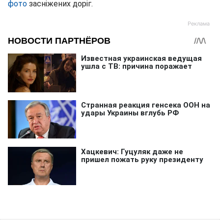
фото
засніжених доріг.