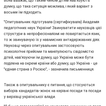
Вона вважає, що таким чином дітям нав'язують
думку, що така ситуація можлива, і який варіант з
восьми їм підходить.
"Опитувальник підготувала (сертифікувала) Академія
педагогічних наук України! Звинуватити науковців цієї
структури в непрофесіоналізмі не повертається язик,
то ж звинувачую їх у навмисних антидержавних діях.
Науковці через опитувальник застосовують
психологічні прийоми та маніпулюють свідомістю
дітей, нав’язуючи їм думку, що Україна може бути
поділена на окремі країни або думку, що Україна - це
"єдіная страна з Росією", - зазначила письменниця.
Також в опитувальнику є питання, що стосуються
виборів кандидатів-жінок на керівні посади та посади
у верхівці української влади.