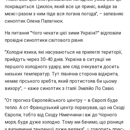
покращиться. Циклон, який все це приніс, вийде за
межі і разом з ним піде вся погана погода", – запевняє
синоптик Олена Палагнюк.
На питання "Чого чекати цієї зими Україні?" відповіли
провідні синоптики світового рівня.
"Холодні язики, які насуваються на прилеглі території,
прийдуть через 30-40 днів. Україна в ситуації не
першого холодного удару, але слід очікувати досить
низьких температур. Тут північна сторона відкрита,
немає гірського хребта, який протистояв би цьому
вихору", – каже синоптик з Італії Эмілійо Ло Савіо.
"От прогноз Європейського центру – в Європі буде
тепло. А от Французький центр порахував, що на Сході
Європи, тобто від Сходу Німеччини і аж до Чорного
моря, буде дуже холодно. Тому ми бачимо, що різниця
у визначенні тенденції дуже велика", – говорить прес-