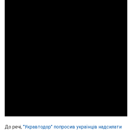
До речі,
"Укравтодор" попросив українців надсилати