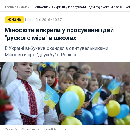
Главная
›
Жизнь
›
Міносвіти викрили у просуванні ідей "руского міра" в шко
ЖИЗНЬ
14 ноября 2016 · 10:37
Міносвіти викрили у просуванні ідей
"руского міра" в школах
В Україні вибухнув скандал з опитувальниками
Міносвіти про "дружбу" з Росією
Фото: Українські школярі (politikus.ru)