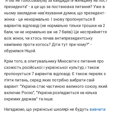
"Я бы не голосовал(ла) за кандидата-женщину на пост
президента" - а це що за постановка питання? Уже в
ньому закладене нав’язування думки, що президент-
жінка - це ненормально. І знову пропонується 8
варіантів відповіді (не нормально тільки трошки на 2
бали, чи не нормально аж на 7 балів) Це несприйняття
всіх жінок, чи хтось почав антипрезидентську
кампанію проти когось? Діти тут при чому?" -
обурилася Ніцой.
Крім того, в опитувальнику Міносвіти є питання про
схожість російської і української культур, і також
пропонується 7 варіантів відповіді. Є також перелік з
п'яти питань, серед яких потрібно вибрати свій
варіант: "Україна стає частиною великого союзу, який
включає Росію", "Україна розпадається на кілька
окремих держав" та інше.
Нагадаємо, що українські школярі не будуть
вивчати