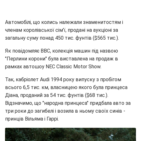
Автомобілі, що колись належали знаменитостям і
членам королівської сім'ї, продані на аукціоні за
загальну суму понад 450 тис. фунтів ($565 тис.).
Як повідомляє ВВС, колекція машин під назвою
"Перлини корони" була виставлена на продаж в
рамках автошоу NEC Classic Motor Show.
Так, кабріолет Audi 1994 року випуску з пробігом
всього 6,5 тис. км, власницею якого була принцеса
Діана, проданий за 54 тис. фунтів ($68 тис.).
Відзначимо, що "народна принцеса" придбала авто за
три роки до загибелі і возила в ньому своїх синів -
принців Вільяма і Гаррі.