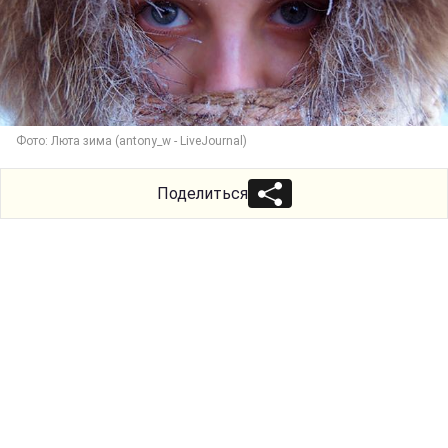
Фото: Люта зима (antony_w - LiveJournal)
Поделиться