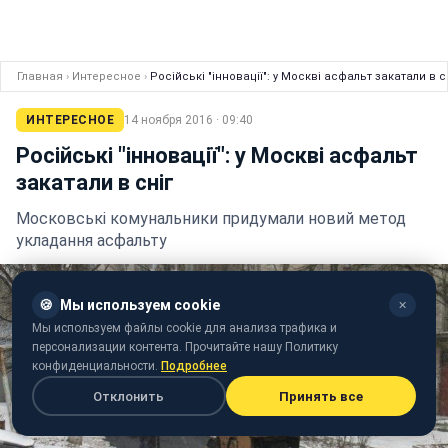
Главная
›
Интересное
›
Російські "інновації": у Москві асфальт закатали в с
ИНТЕРЕСНОЕ
14 ноября 2016 · 09:40
Російські "інновації": у Москві асфальт
закатали в сніг
Московські комунальники придумали новий метод
укладання асфальту
🍪
Мы используем cookie
✕
Мы используем файлы cookie для анализа трафика и
персонализации контента. Прочитайте нашу Политику
конфиденциальности.
Подробнее
Отклонить
Принять все