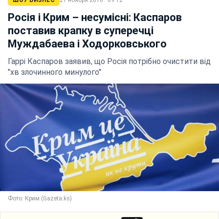
ШОУ БИЗНЕС
21 ноября 2016 · 09:12
Росія і Крим – несумісні: Каспаров
поставив крапку в суперечці
Муждабаева і Ходорковського
Гаррі Каспаров заявив, що Росія потрібно очистити від
"хв злочинного минулого"
Фото: Крим (Gazeta.ks)