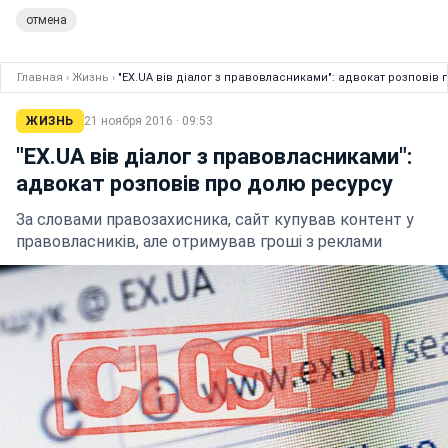
отмена
Главная
›
Жизнь
›
"EX.UA вів діалог з правовласниками": адвокат розповів
ЖИЗНЬ
21 ноября 2016 · 09:53
"EX.UA вів діалог з правовласниками":
адвокат розповів про долю ресурсу
За словами правозахисника, сайт купував контент у
правовласників, але отримував гроші з реклами