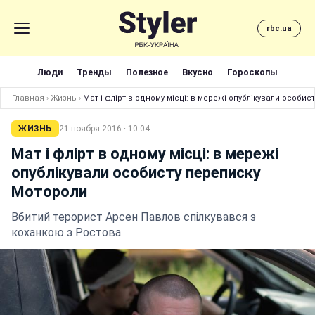
rbc.ua
Люди
Тренды
Полезное
Вкусно
Гороскопы
Главная
›
Жизнь
›
Мат і флірт в одному місці: в мережі опублікували особи
ЖИЗНЬ
21 ноября 2016 · 10:04
Мат і флірт в одному місці: в мережі
опублікували особисту переписку
Мотороли
Вбитий терорист Арсен Павлов спілкувався з
коханкою з Ростова