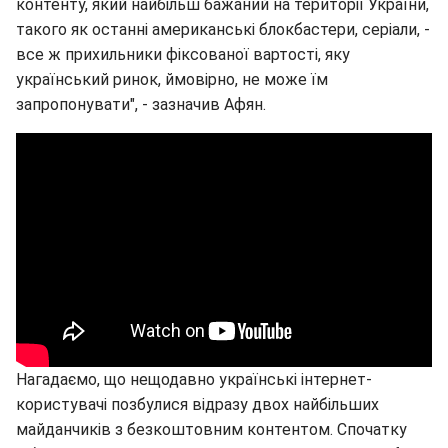
контенту, який найбільш бажаний на території України,
такого як останні американські блокбастери, серіали, -
все ж прихильники фіксованої вартості, яку
український ринок, ймовірно, не може їм
запропонувати", - зазначив Афян.
Нагадаємо, що нещодавно українські інтернет-
користувачі позбулися відразу двох найбільших
майданчиків з безкоштовним контентом. Спочатку