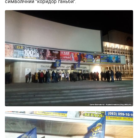
символічний "коридор ганьби".