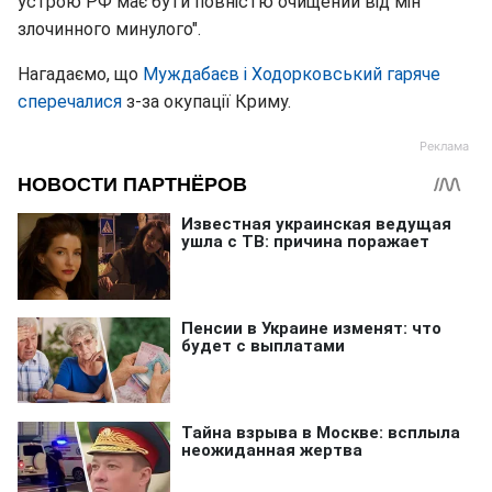
устрою РФ має бути повністю очищений від мін
злочинного минулого".
Нагадаємо, що
Муждабаєв і Ходорковський гаряче
сперечалися
з-за окупації Криму.