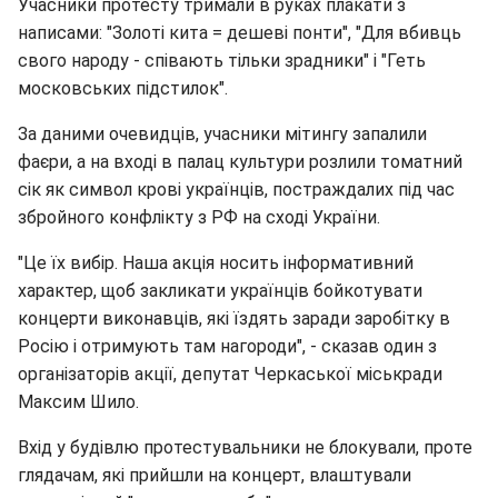
Учасники протесту тримали в руках плакати з
написами: "Золоті кита = дешеві понти", "Для вбивць
свого народу - співають тільки зрадники" і "Геть
московських підстилок".
За даними очевидців, учасники мітингу запалили
фаєри, а на вході в палац культури розлили томатний
сік як символ крові українців, постраждалих під час
збройного конфлікту з РФ на сході України.
"Це їх вибір. Наша акція носить інформативний
характер, щоб закликати українців бойкотувати
концерти виконавців, які їздять заради заробітку в
Росію і отримують там нагороди", - сказав один з
організаторів акції, депутат Черкаської міськради
Максим Шило.
Вхід у будівлю протестувальники не блокували, проте
глядачам, які прийшли на концерт, влаштували