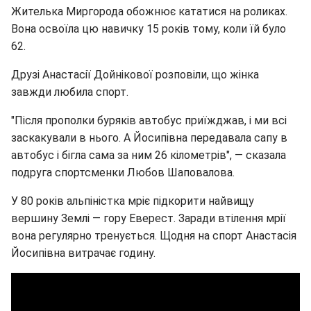
Жителька Миргорода обожнює кататися на роликах.
Вона освоїла цю навичку 15 років тому, коли їй було
62.
Друзі Анастасії Дойнікової розповіли, що жінка
завжди любила спорт.
"Після прополки буряків автобус приїжджав, і ми всі
заскакували в нього. А Йосипівна передавала сапу в
автобус і бігла сама за ним 26 кілометрів", — сказала
подруга спортсменки Любов Шаповалова.
У 80 років альпіністка мріє підкорити найвищу
вершину Землі — гору Еверест. Заради втілення мрії
вона регулярно тренується. Щодня на спорт Анастасія
Йосипівна витрачає годину.