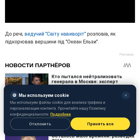
До речі,
ведучий "Світу навиворіт"
розповів, як
підкорював вершини під "Океан Ельзи".
🍪
Мы используем cookie
✕
Мы используем файлы cookie для анализа трафика и
персонализации контента. Прочитайте нашу Политику
конфиденциальности.
Подробнее
Отклонить
Принять все