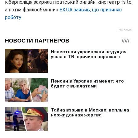
кіберполіція закрила піратський онлайн-кінотеатр fs.to,
а потім файлообмінник
EX.UA заявив, що припиняє
роботу
.