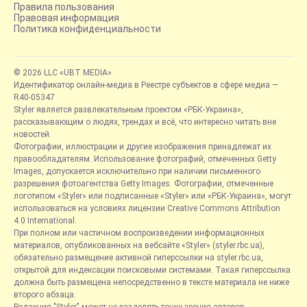
Правила пользования
Правовая информация
Политика конфиденциальности
© 2026 LLC «UBT MEDIA»
Идентификатор онлайн-медиа в Реестре субъектов в сфере медиа —
R40-05347
Styler является развлекательным проектом «РБК-Украина»,
рассказывающим о людях, трендах и всё, что интересно читать вне
новостей.
Фотографии, иллюстрации и другие изображения принадлежат их
правообладателям. Использование фотографий, отмеченных Getty
Images, допускается исключительно при наличии письменного
разрешения фотоагентства Getty Images. Фотографии, отмеченные
логотипом «Styler» или подписанные «Styler» или «РБК-Украина», могут
использоваться на условиях лицензии Creative Commons Attribution
4.0 International.
При полном или частичном воспроизведении информационных
материалов, опубликованных на вебсайте «Styler» (styler.rbc.ua),
обязательно размещение активной гиперссылки на styler.rbc.ua,
открытой для индексации поисковыми системами. Такая гиперссылка
должна быть размещена непосредственно в тексте материала не ниже
второго абзаца.
Редакция "Styler" может не разделять точку зрения авторов