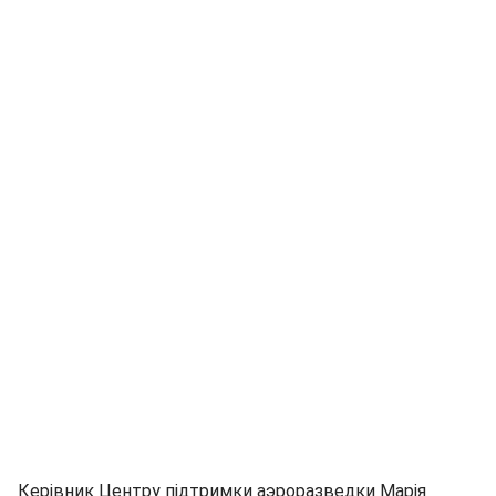
Керівник Центру підтримки аэроразведки Марія