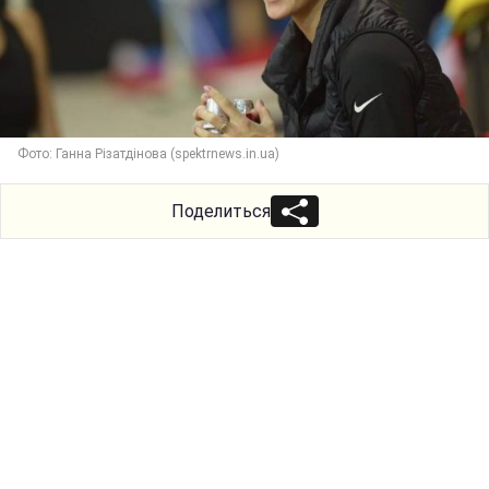
Фото: Ганна Різатдінова (spektrnews.in.ua)
Поделиться