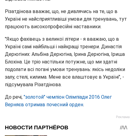
Різатдінова вважає, що, не дивлячись на те, що в
Україні не найсприятливіші умови для тренувань, тут
працюють високопрофесійні наставники.
"Якщо фахівець з великої літери - я вважаю, що в
Україні самі найбільші і найкращі тренери. Династія
Дерюгіних: Альбіна Дерюгіна, Ірина Дерюгіна, Іриша
Блохіна. Це тріо настільки потужне, що ми здатні
подолати всі погані умови тренувань: якісь недоліки
залу, стелі, килима. Мене все влаштовує в Україні", -
підсумувала Різатдінова.
До речі,
"золотой" чемпіон Олімпіади 2016 Олег
Верняєв отримав почесний орден
.