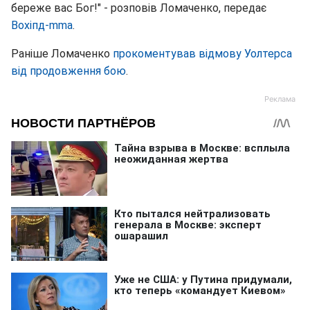
береже вас Бог!" - розповів Ломаченко, передає
Вохіпд-mma
.
Раніше Ломаченко
прокоментував відмову Уолтерса
від продовження бою
.