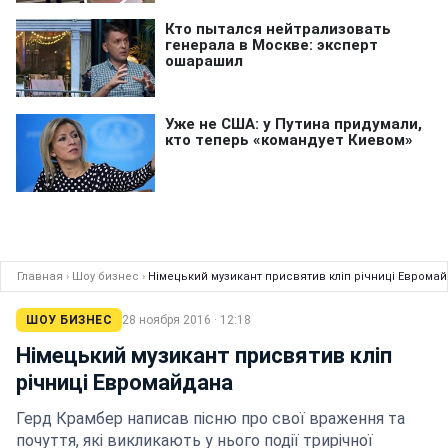
Главная
›
Шоу бизнес
›
Німецький музикант присвятив кліп річниці Еврома
ШОУ БИЗНЕС
28 ноября 2016 · 12:18
Німецький музикант присвятив кліп
річниці Евромайдана
Герд Крамбер написав пісню про свої враження та
почуття, які викликають у нього події трирічної