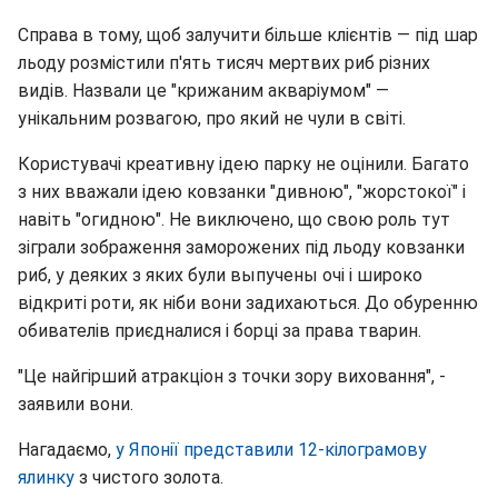
Справа в тому, щоб залучити більше клієнтів — під шар
льоду розмістили п'ять тисяч мертвих риб різних
видів. Назвали це "крижаним акваріумом" —
унікальним розвагою, про який не чули в світі.
Користувачі креативну ідею парку не оцінили. Багато
з них вважали ідею ковзанки "дивною", "жорстокої" і
навіть "огидною". Не виключено, що свою роль тут
зіграли зображення заморожених під льоду ковзанки
риб, у деяких з яких були выпучены очі і широко
відкриті роти, як ніби вони задихаються. До обуренню
обивателів приєдналися і борці за права тварин.
"Це найгірший атракціон з точки зору виховання", -
заявили вони.
Нагадаємо,
у Японії представили 12-кілограмову
ялинку
з чистого золота.