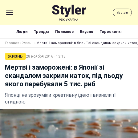
rbc.ua
Люди
Тренды
Полезное
Вкусно
Гороскопы
Главная
›
Жизнь
›
Мертві і заморожені: в Японії зі скандалом закрили каток,
ЖИЗНЬ
28 ноября 2016 · 13:13
Мертві і заморожені: в Японії зі
скандалом закрили каток, під льоду
якого перебували 5 тис. риб
Японці не зрозуміли креативну ідею і визнали її
огидною