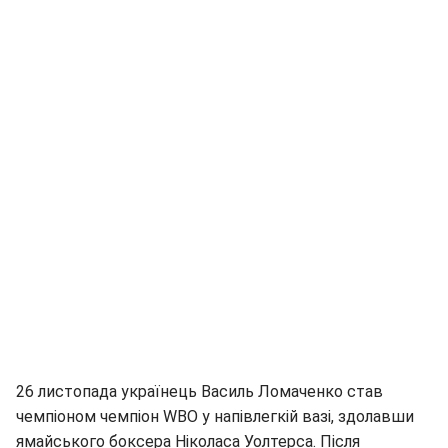
26 листопада українець Василь Ломаченко став
чемпіоном чемпіон WBO у напівлегкій вазі, здолавши
ямайського боксера Ніколаса Уолтерса. Після