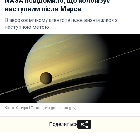
NASA повідомило, що колонізує
наступним після Марса
В аерокосмічному агентстві вже визначилися з
наступною метою
Фото: Сатурн і Титан (svs.gsfc.nasa.gov)
Поделиться