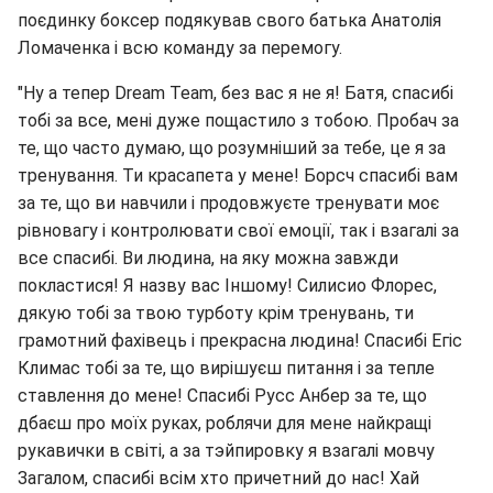
поєдинку боксер подякував свого батька Анатолія
Ломаченка і всю команду за перемогу.
"Ну а тепер Dream Team, без вас я не я! Батя, спасибі
тобі за все, мені дуже пощастило з тобою. Пробач за
те, що часто думаю, що розумніший за тебе, це я за
тренування. Ти красапета у мене! Борсч спасибі вам
за те, що ви навчили і продовжуєте тренувати моє
рівновагу і контролювати свої емоції, так і взагалі за
все спасибі. Ви людина, на яку можна завжди
покластися! Я назву вас Іншому! Силисио Флорес,
дякую тобі за твою турботу крім тренувань, ти
грамотний фахівець і прекрасна людина! Спасибі Егіс
Климас тобі за те, що вирішуєш питання і за тепле
ставлення до мене! Спасибі Русс Анбер за те, що
дбаєш про моїх руках, роблячи для мене найкращі
рукавички в світі, а за тэйпировку я взагалі мовчу
Загалом, спасибі всім хто причетний до нас! Хай