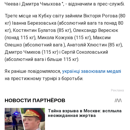
Чеева і Дмитра Чмыхова ", - відзначили в прес-службі.
Третє місце на Кубку світу зайняли Вікторія Рогова (80
кг) Іванна Березовська (абсолютний вага та понад 80
кг), Костянтин Булатов (85 кг), Олександр Вересюк
(понад 115 кг), Микола Кожухів (115 кг), Максим
Олешко (абсолютний вага ), Анатолій Хлюстин (85 кг),
Дмитро Чмихов (115 кг) і Сергій Соколовський
(абсолютний вага і більше 115 кг).
Як раніше повідомлялося,
українці завоювали медалі
на престижному турнірі з боротьби.