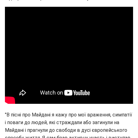
"В пісні про Майдані я кажу про мої враження, симпатії
і поваги до людей, які страждали або загинули на
Майдані і прагнули до свободи в дусі європейського
способу життя. Я сам брав активну участь і виступав