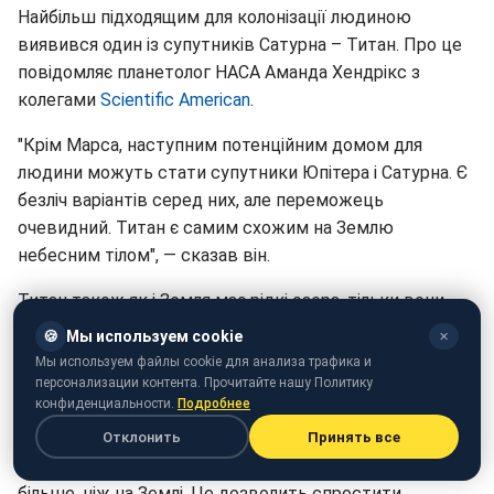
Найбільш підходящим для колонізації людиною
виявився один із супутників Сатурна – Титан. Про це
повідомляє планетолог НАСА Аманда Хендрікс з
колегами
Scientific American
.
"Крім Марса, наступним потенційним домом для
людини можуть стати супутники Юпітера і Сатурна. Є
безліч варіантів серед них, але переможець
очевидний. Титан є самим схожим на Землю
небесним тілом", — сказав він.
Титан також як і Земля має рідкі озера, тільки вони
складаються не з води, а з вуглеводнів. На відміну від
🍪
Мы используем cookie
✕
Марса він має щільну атмосферу, на 95% складається
Мы используем файлы cookie для анализа трафика и
з азоту. Крім того, магнітне поле газового гіганта
персонализации контента. Прочитайте нашу Политику
конфиденциальности.
Подробнее
дозволяє захистити знаходяться на поверхні
супутника тіла від космічної радіації. При цьому
Отклонить
Принять все
атмосферний тиск біля поверхні супутника в 1,5 рази
більше, ніж на Землі. Це дозволить спростити