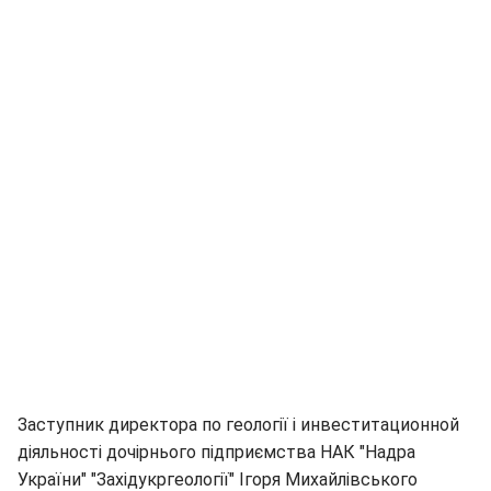
Заступник директора по геології і инвеститационной
діяльності дочірнього підприємства НАК "Надра
України" "Західукргеології" Ігоря Михайлівського