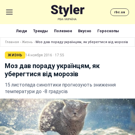
rbc.ua
Люди
Тренды
Полезное
Вкусно
Гороскопы
Главная
›
Жизнь
›
Моз дав пораду українцям, як уберегтися від морозів
ЖИЗНЬ
14 ноября 2016 · 17:55
Моз дав пораду українцям, як
уберегтися від морозів
15 листопада синоптики прогнозують зниження
температури до -8 градусів