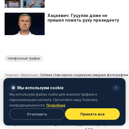
телефонный трафик
Главная
›
Животные
›
Собака став зіркою соцмережі завдяки фотографіям 
ЖИВОТНЫЕ
14 ноября 2016 · 17:15
🍪
Мы используем cookie
✕
Мы используем файлы cookie для анализа трафика и
Собака став зіркою соцмережі
персонализации контента. Прочитайте нашу Политику
завдяки фотографіям з хороших
конфиденциальности.
Подробнее
ресторанів
Отклонить
Принять все
Аккаунт собаки в Instagram став дуже популярним