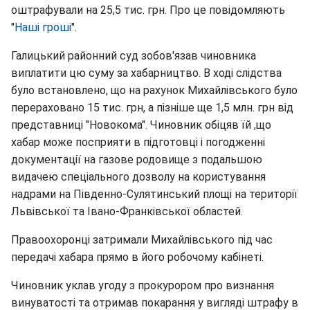
оштрафували на 25,5 тис. грн. Про це повідомляють
"
Наші гроші
".
Галицький районний суд зобов'язав чиновника
виплатити цю суму за хабарництво. В ході слідства
було встановлено, що на рахунок Михайлівського було
перераховано 15 тис. грн, а пізніше ще 1,5 млн. грн від
представниці "Новокома". Чиновник обіцяв їй ,що
хабар може посприяти в підготовці і погодженні
документації на газове родовище з подальшою
видачею спеціального дозволу на користування
надрами на Південно-Сулятинський площі на території
Львівської та Івано-Франківської областей.
Правоохоронці затримали Михайлівського під час
передачі хабара прямо в його робочому кабінеті.
Чиновник уклав угоду з прокурором про визнання
винуватості та отримав покарання у вигляді штрафу в