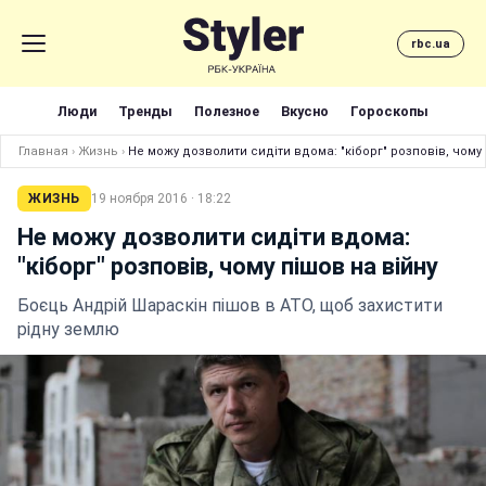
rbc.ua
Люди
Тренды
Полезное
Вкусно
Гороскопы
Главная
›
Жизнь
›
Не можу дозволити сидіти вдома: "кіборг" розповів, чому 
ЖИЗНЬ
19 ноября 2016 · 18:22
Не можу дозволити сидіти вдома:
"кіборг" розповів, чому пішов на війну
Боєць Андрій Шараскін пішов в АТО, щоб захистити
рідну землю