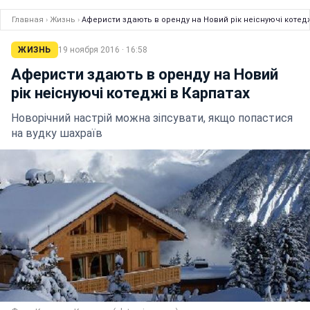
Главная
›
Жизнь
›
Аферисти здають в оренду на Новий рік неіснуючі котедж
ЖИЗНЬ
19 ноября 2016 · 16:58
Аферисти здають в оренду на Новий
рік неіснуючі котеджі в Карпатах
Новорічний настрій можна зіпсувати, якщо попастися
на вудку шахраїв