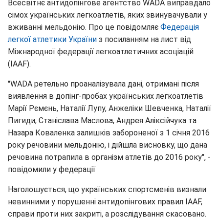
Всесвітнє антидопінгове агентство WADA виправдало
сімох українських легкоатлетів, яких звинувачували у
вживанні мельдонію. Про це повідомляє
Федерація
легкої атлетики України
з посиланням на лист від
Міжнародної федерації легкоатлетичних асоціацій
(IAAF).
"WADA ретельно проаналізувала дані, отримані після
виявлення в допінг-пробах українських легкоатлетів
Марії Рємєнь, Наталії Лупу, Анжеліки Шевченка, Наталії
Пигиди, Станіслава Маслова, Андрея Аліксійчука та
Назара Коваленка залишків забороненої з 1 січня 2016
року речовини мельдонію, і дійшла висновку, що дана
речовина потрапила в організм атлетів до 2016 року", -
повідомили у федерації
Наголошується, що українських спортсменів визнали
невинними у порушенні антидопінгових правил IAAF,
справи проти них закриті, а розслідування скасовано.