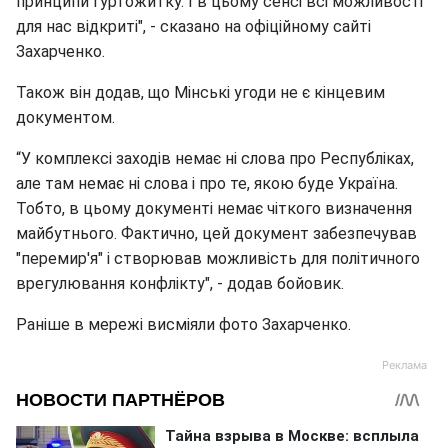
принципи гуртожитку. І в цьому сенсі всі можливості
для нас відкриті", - сказано на офіційному сайті
Захарченко.
Також він додав, що Мінські угоди не є кінцевим
документом.
“У комплексі заходів немає ні слова про Республіках,
але там немає ні слова і про те, якою буде Україна.
Тобто, в цьому документі немає чіткого визначення
майбутнього. Фактично, цей документ забезпечував
"перемир'я" і створював можливість для політичного
врегулювання конфлікту", - додав бойовик.
Раніше в мережі висміяли фото Захарченко.