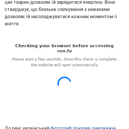
цих тварин дозволяє їй зарядитися енергією. Вона
стверджує, що близьке спілкування з хижаками
дозволяє їй насолоджуватися кожним моментом її
життя.
До речі, український
фотограф показав дивовижні