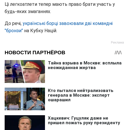
Ці легкоатлети тепер мають право брати участь у
будь-яких змаганнях.
До речі,
українські борці завоювали дві командні
"бронзи"
на Кубку Націй.