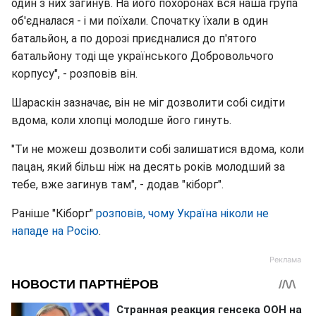
один з них загинув. На його похоронах вся наша група
об'єдналася - і ми поїхали. Спочатку їхали в один
батальйон, а по дорозі приєдналися до п'ятого
батальйону тоді ще українського Добровольчого
корпусу", - розповів він.
Шараскін зазначає, він не міг дозволити собі сидіти
вдома, коли хлопці молодше його гинуть.
"Ти не можеш дозволити собі залишатися вдома, коли
пацан, який більш ніж на десять років молодший за
тебе, вже загинув там", - додав "кіборг".
Раніше "Кіборг"
розповів, чому Україна ніколи не
нападе на Росію
.