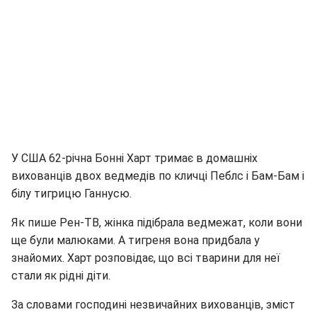
У США 62-річна Бонні Харт тримає в домашніх
вихованців двох ведмедів по кличці Пеблс і Бам-Бам і
білу тигрицю Ганнусю.
Як пише Рен-ТВ, жінка підібрала ведмежат, коли вони
ще були малюками. А тигреня вона придбала у
знайомих. Харт розповідає, що всі тварини для неї
стали як рідні діти.
За словами господині незвичайних вихованців, зміст