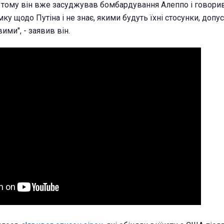
 тому він вже засуджував бомбардування Алеппо і говори
у щодо Путіна і не знає, якими будуть їхні стосунки, допу
ими", - заявив він.