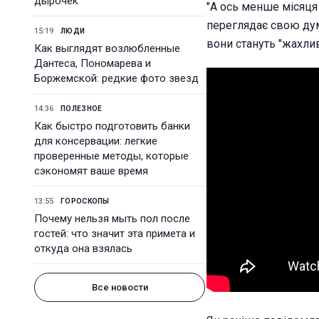
дырочек
"А ось менше місяця
переглядає свою думк
15:19
ЛЮДИ
вони стануть "жахлив
Как выглядят возлюбленные
Дантеса, Пономарева и
Боржемской: редкие фото звезд
14:36
ПОЛЕЗНОЕ
Как быстро подготовить банки
для консервации: легкие
проверенные методы, которые
сэкономят ваше время
13:55
ГОРОСКОПЫ
Почему нельзя мыть пол после
гостей: что значит эта примета и
откуда она взялась
Все новости