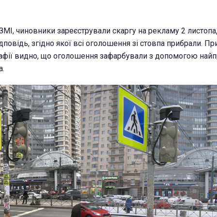
 ЗМІ, чиновники зареєстрували скаргу на рекламу 2 листопа
повідь, згідно якої всі оголошення зі стовпа прибрали. Пр
афії видно, що оголошення зафарбували з допомогою най
а.