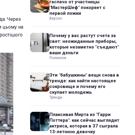
гаспачо от участницы
"МастерШеф" покоряет с
первой ложки
да. Через
Вкусно
и цьому на
простішого
Почему у вас растут счета за
свет: неожиданные приборы,
которые незаметно "съедают"
ваши деньги
Полезное
Эти "бабушкины" вещи снова в
тренде: как найти настоящее
сокровище и почему его
скупает молодежь
Тренды
Плаксивая Мирта из "Гарри
Поттера": как сейчас выглядит
актриса, которая в 37 сыграла
13-летнюю девочку