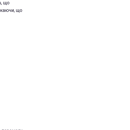
в, що
скаючи, що