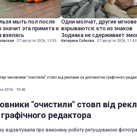
льзя мыть пол после
Одни молчат, другие мгнов
о значит эта примета и
взрываются: кто из знаков
а взялась
Зодиака не сдерживает эмо
новская
·
07 августа 2026, 13:55
Катерина Собкова
·
07 августа 2026, 11:43
ітері чиновники "очистили" стовп від реклами за допомогою графічного редак
я 2016 · 19:46
новники "очистили" стовп від рек
графічного редактора
ву відзвітувала про виконану роботу ретушуваною фотогр