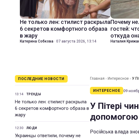
Не только лен: стилист раскрыла
Почему не
6 секретов комфортного образа
гостей: чт
в жару
откуда он
Катерина Собкова
·
07 августа 2026, 13:14
Наталия Крижа
Главная
›
Интересное
›
У П
ПОСЛЕДНИЕ НОВОСТИ
09 ноябр
ИНТЕРЕСНОЕ
13:14
ТРЕНДЫ
Не только лен: стилист раскрыла
У Пітері чи
6 секретов комфортного образа в
допомогою 
жару
12:30
ЛЮДИ
Російська влада зно
Украинцы ответили, почему не