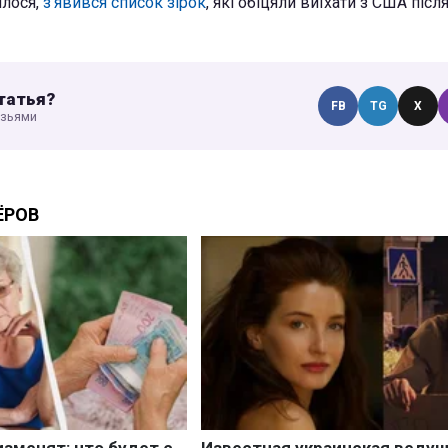
ялося,
з'явився список зірок
, які обіцяли виїхати з США піс
татья?
FB
TG
X
узьями