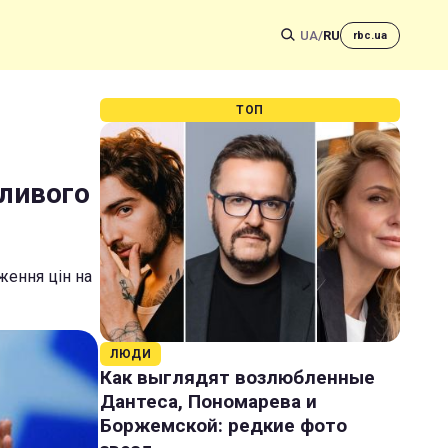
UA
/
RU
rbc.ua
ТОП
бливого
ження цін на
ЛЮДИ
Как выглядят возлюбленные
Дантеса, Пономарева и
Боржемской: редкие фото