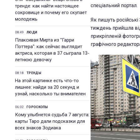
спеціальний портал.
тренде: как найти настоящее
сокровище и почему его скупает
молодежь
Як пишуть російські
тиждень прийшла від
08:49
ЛЮДИ
прикріпленій фотогр
Плаксивая Мирта из "Гарри
графічного редактор
Поттера": как сейчас выглядит
актриса, которая в 37 сыграла 13-
летнюю девочку
08:18
ТРЕНДЫ
На этой картинке есть что-то
лишнее: найди за 20 секунд и
узнай, насколько ты внимателен
06:02
ГОРОСКОПЫ
Кому улыбнется судьба 7 августа:
карты Таро дали подсказки для
всех знаков Зодиака