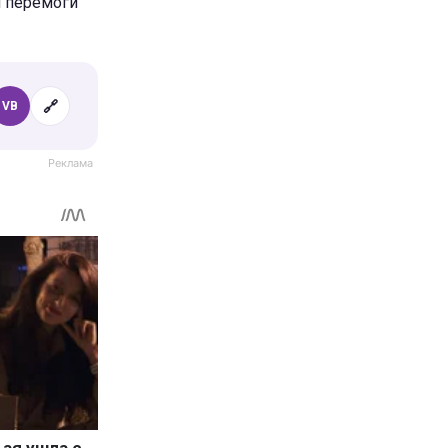
ля перемоги
🔗
VB