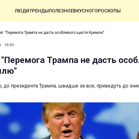
ЛЮДИ
ТРЕНДЫ
ПОЛЕЗНОЕ
ВКУСНО
ГОРОСКОПЫ
й: "Перемога Трампа не дасть особливого щастя Кремлю"
 · 19:50
 "Перемога Трампа не дасть осо
млю"
, дії президента Трампа, швидше за все, приведуть до зни