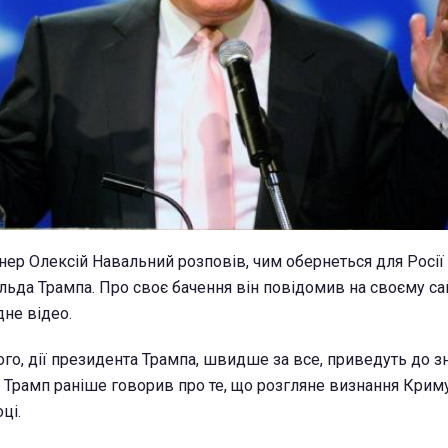
нер Олексій Навальний розповів, чим обернеться для Росії
ьда Трампа. Про своє бачення він повідомив на своєму са
дне відео.
го, дії президента Трампа, швидше за все, приведуть до з
, Трамп раніше говорив про те, що розгляне визнання Крим
ці.