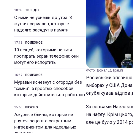
18:09
ТРЕНДЫ
С ними не уснешь до утра: 8
жутких сериалов, которые
надолго засядут в памяти
17:18
ПОЛЕЗНОЕ
10 вещей, которыми нельзя
протирать экран телефона: они
могут его испортить
Фото: Дональд Трамп
16:37
ПОЛЕЗНОЕ
Російський опозиціо
Муравьи исчезнут с огорода без
виборах у США Донал
"химии": 5 простых способов,
опублікував відпові
которые действительно работают
За словами Навально
15:55
ВКУСНО
на нафту. Крім цього
Ажурные блины, которые не
рвутся: рецепт с секретным
але це було у 2014 ро
ингредиентом для идеальных