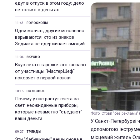
едут в отпуск в этом году: дело
не только в деньгах
11:43
ГОРОСКОПЫ
Одни молчат, другие мгновенно
взрываются: кто из знаков
Зодиака не сдерживает эмоций
11:04
ВКУСНО
Вкус лета в тарелке: это гаспачо
от участницы "МастерШеф"
покоряет с первой ложки
10:15
ПОЛЕЗНОЕ
Почему у вас растут счета за
свет: неожиданные приборы,
которые незаметно "съедают"
Фото: Стовп "без реклами" (t
ваши деньги
У Санкт-Петербурзі 
допомогою інструмен
09:27
ТРЕНДЫ
місцевий житель Оле
Эти "бабушкины" вещи снова в