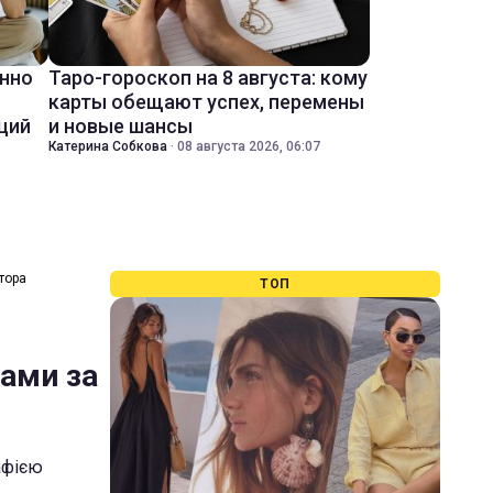
енно
Таро-гороскоп на 8 августа: кому
карты обещают успех, перемены
ций
и новые шансы
Катерина Собкова
·
08 августа 2026, 06:07
тора
ТОП
лами за
афією