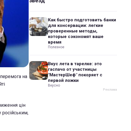
звезд
Как быстро подготовить банки
для консервации: легкие
проверенные методы,
которые сэкономят ваше
время
Полезное
Вкус лета в тарелке: это
гаспачо от участницы
"МастерШеф" покоряет с
 перемога на
первой ложки
йті
Вкусно
ниження цін
у російським,