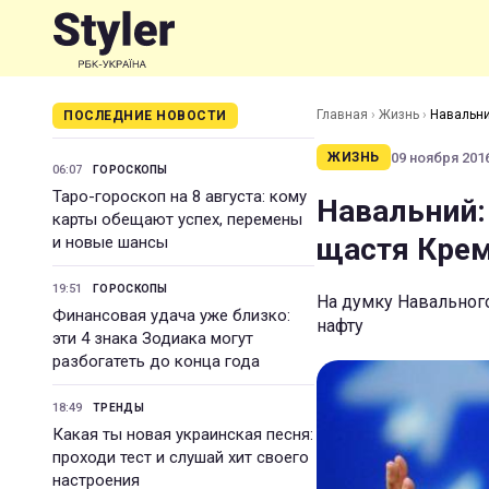
Главная
›
Жизнь
›
Навальни
ПОСЛЕДНИЕ НОВОСТИ
09 ноября 2016
ЖИЗНЬ
06:07
ГОРОСКОПЫ
Таро-гороскоп на 8 августа: кому
Навальний:
карты обещают успех, перемены
щастя Кре
и новые шансы
19:51
ГОРОСКОПЫ
На думку Навального
Финансовая удача уже близко:
нафту
эти 4 знака Зодиака могут
разбогатеть до конца года
18:49
ТРЕНДЫ
Какая ты новая украинская песня:
проходи тест и слушай хит своего
настроения