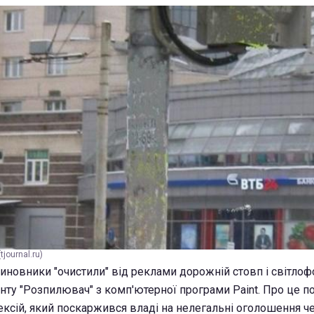
journal.ru)
чиновники "очистили" від реклами дорожній стовп і світлоф
ту "Розпилювач" з комп'ютерної програми Paint. Про це 
ксій, який поскаржився владі на нелегальні оголошення ч