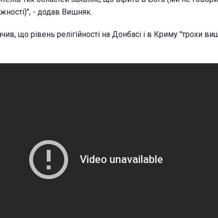
ності)", - додав Вишняк.
чив, що рівень релігійності на Донбасі і в Криму "трохи вищ