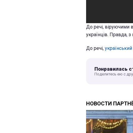
До речі, віруючими 
українців. Правда, 
До речі,
український
Понравилась с
Поделитесь ею с др