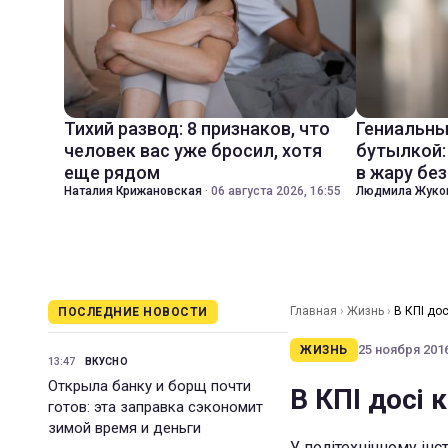
Тихий развод: 8 признаков, что
Гениальны
человек вас уже бросил, хотя
бутылкой:
еще рядом
в жару бе
Наталия Крижановская
·
06 августа 2026, 16:55
Людмила Жуко
Главная
›
Жизнь
›
В КПІ до
ПОСЛЕДНИЕ НОВОСТИ
25 ноября 2016
ЖИЗНЬ
13:47
ВКУСНО
Открыла банку и борщ почти
В КПІ досі 
готов: эта заправка сэкономит
зимой время и деньги
У політехнічному ін