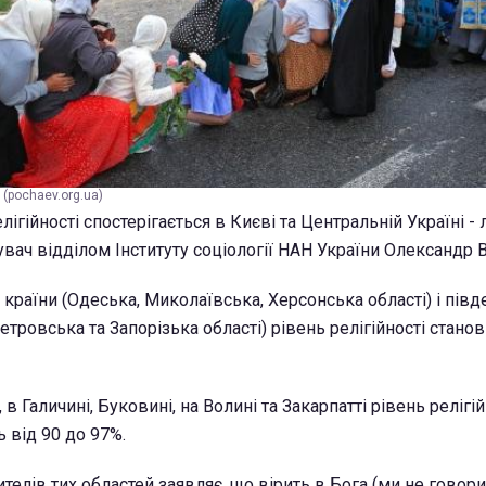
 (pochaev.org.ua)
ігійності спостерігається в Києві та Центральній Україні -
вач відділом Інституту соціології НАН України
Олександр 
 країни (Одеська, Миколаївська, Херсонська області) і півд
етровська та Запорізька області) рівень релігійності станов
в Галичині, Буковині, на Волині та Закарпатті рівень релігій
 від 90 до 97%.
ителів тих областей заявляє, що вірить в Бога (ми не говор