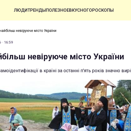
ЛЮДИ
ТРЕНДЫ
ПОЛЕЗНОЕ
ВКУСНО
ГОРОСКОПЫ
найбільш невіруюче місто України
 · 16:59
йбільш невіруюче місто України
амоідентифікації в країні за останні п'ять років значно вирі