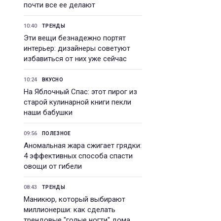
почти все ее делают
10:40
ТРЕНДЫ
Эти вещи безнадежно портят
интерьер: дизайнеры советуют
избавиться от них уже сейчас
10:24
ВКУСНО
На Яблочный Спас: этот пирог из
старой кулинарной книги пекли
наши бабушки
09:56
ПОЛЕЗНОЕ
Аномальная жара сжигает грядки:
4 эффективных способа спасти
овощи от гибели
08:43
ТРЕНДЫ
Маникюр, который выбирают
миллионерши: как сделать
трендовые "голые ногти" дома