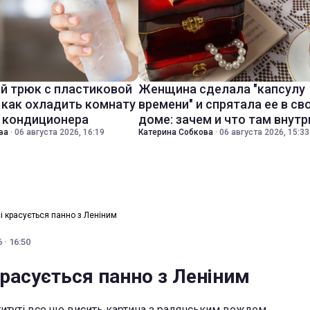
й трюк с пластиковой
Женщина сделала "капсулу
 как охладить комнату
времени" и спрятала ее в св
з кондиционера
доме: зачем и что там внутр
ва
·
06 августа 2026, 16:19
Катерина Собкова
·
06 августа 2026, 15:33
сі красується панно з Леніним
 · 16:50
красується панно з Леніним
ституті все ще висить картина з радянським вождем