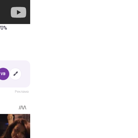
70%
🔗
VB