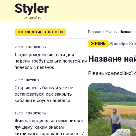
Главная
›
Жизнь
›
Назване 
ПОСЛЕДНИЕ НОВОСТИ
25 ноября 2016
ЖИЗНЬ
20:59
ГОРОСКОПЫ
Люди, рожденные в эти дни
Назване на
недели, гребут деньги лопатой: им
повезло с пеленок
Рівень конфесійної с
20:12
ВКУСНО
Открываешь банку и уже не
остановиться: как закрыть
кабачки в соусе сацебели
18:13
ГОРОСКОПЫ
Жизнь кардинально изменится к
лучшему: каким знакам
китайского гороскопа повезет 7