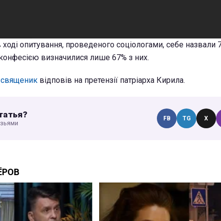
в ході опитування, проведеного соціологами, себе назвали 
з конфесією визначилися лише 67% з них.
 священик
відповів на претензії патріарха Кирила.
татья?
FB
TG
X
узьями