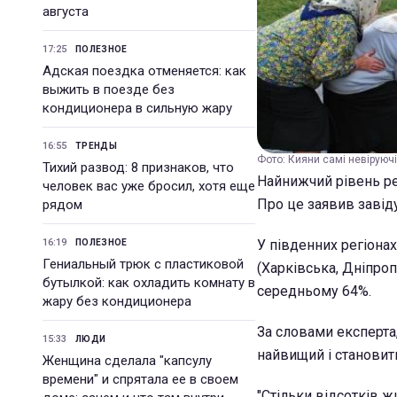
августа
17:25
ПОЛЕЗНОЕ
Адская поездка отменяется: как
выжить в поезде без
кондиционера в сильную жару
16:55
ТРЕНДЫ
Фото: Кияни самі невіруючі
Тихий развод: 8 признаков, что
Найнижчий рівень рел
человек вас уже бросил, хотя еще
Про це заявив завіду
рядом
16:19
У південних регіонах
ПОЛЕЗНОЕ
Гениальный трюк с пластиковой
(Харківська, Дніпроп
бутылкой: как охладить комнату в
середньому 64%.
жару без кондиционера
За словами експерта, 
15:33
ЛЮДИ
найвищий і становить
Женщина сделала "капсулу
времени" и спрятала ее в своем
"Стільки відсотків ж