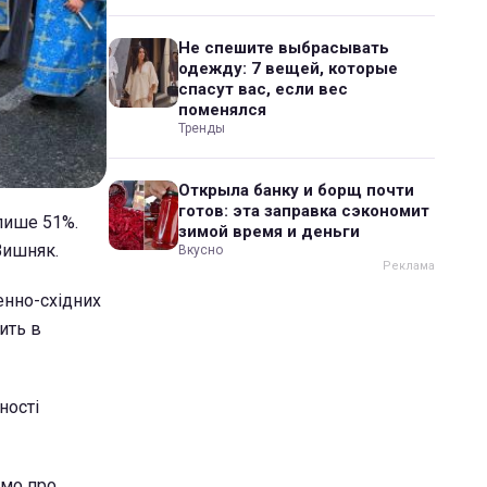
Не спешите выбрасывать
одежду: 7 вещей, которые
спасут вас, если вес
поменялся
Тренды
Открыла банку и борщ почти
готов: эта заправка сэкономит
 лише 51%.
зимой время и деньги
Вишняк.
Вкусно
енно-східних
ить в
ності
имо про