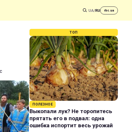
UA
/
RU
rbc.ua
ТОП
с
ПОЛЕЗНОЕ
Выкопали лук? Не торопитесь
прятать его в подвал: одна
ошибка испортит весь урожай