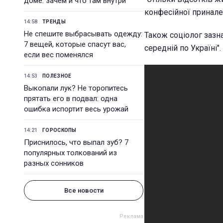
доме: зачем и что там внутри
конфесійної приналеж
14:58
ТРЕНДЫ
Не спешите выбрасывать одежду:
Також соціолог зазна
7 вещей, которые спасут вас,
середній по Україні".
если вес поменялся
14:53
ПОЛЕЗНОЕ
Выкопали лук? Не торопитесь
прятать его в подвал: одна
ошибка испортит весь урожай
14:21
ГОРОСКОПЫ
Приснилось, что выпал зуб? 7
популярных толкований из
разных сонников
Все новости