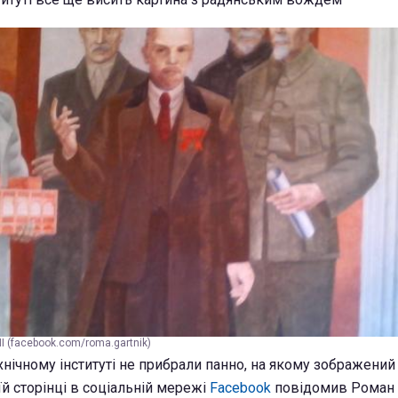
І (facebook.com/roma.gartnik)
хнічному інституті не прибрали панно, на якому зображени
їй сторінці в соціальній мережі
Facebook
повідомив Роман 