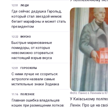
12:51
ЛЮДИ
Где сейчас дедушка Гарольд,
который стал звездой мемов:
бегает марафоны и может стать
президентом
12:22
ВКУСНО
Быстрые маринованные
помидоры, от которых
невозможно оторваться:
настоящий взрыв вкуса
12:01
ГОРОСКОПЫ
С ними лучше не ссориться:
астрологи назвали самые
мстительные знаки Зодиака
Фото: Панно з Леніним в КП
11:16
ПОЛЕЗНОЕ
У Київському політе
Главная ошибка владельцев
Ленін. Про це на сво
кошек при размещении лотков: