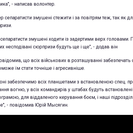
ка", - написав волонтер.
ер сепаратисти змушені стежити і за повітрям теж, так як дл
ризи.
і сепаратисти змушені ходити із задертими верх головами.
них несподівані сюрпризи будуть ще і ще", - додав він
повідомив, що всіх військових в розташуванні забезпечать
оможе їм стати точніше і агресивніше.
йоні забезпечимо всіх планшетами з встановленою спец. п
ання вогню, у всіх командирів у штабах будуть встановлені
ограмою, для віддаленого керування боєм, і наші підрозділ
ше", - повідомив Юрій Мысягин.