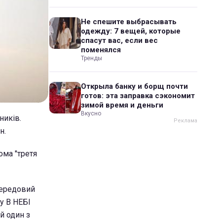
Не спешите выбрасывать
одежду: 7 вещей, которые
спасут вас, если вес
поменялся
Тренды
Открыла банку и борщ почти
готов: эта заправка сэкономит
зимой время и деньги
Вкусно
ників.
н.
ома "третя
 передовий
му В НЕБІ
й один з