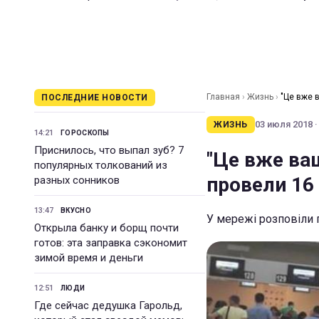
Главная
›
Жизнь
›
"Це вже в
ПОСЛЕДНИЕ НОВОСТИ
03 июля 2018 ·
ЖИЗНЬ
14:21
ГОРОСКОПЫ
Приснилось, что выпал зуб? 7
"Це вже ваш
популярных толкований из
провели 16 
разных сонников
13:47
ВКУСНО
У мережі розповіли 
Открыла банку и борщ почти
готов: эта заправка сэкономит
зимой время и деньги
12:51
ЛЮДИ
Где сейчас дедушка Гарольд,