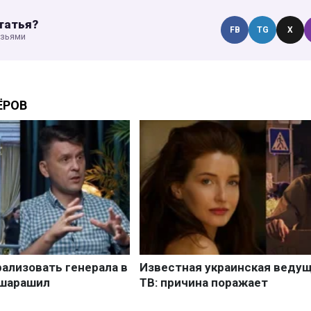
татья?
FB
TG
X
узьями