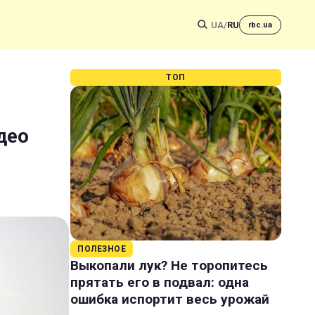
UA
/
RU
rbc.ua
ТОП
део
ПОЛЕЗНОЕ
Выкопали лук? Не торопитесь
прятать его в подвал: одна
ошибка испортит весь урожай