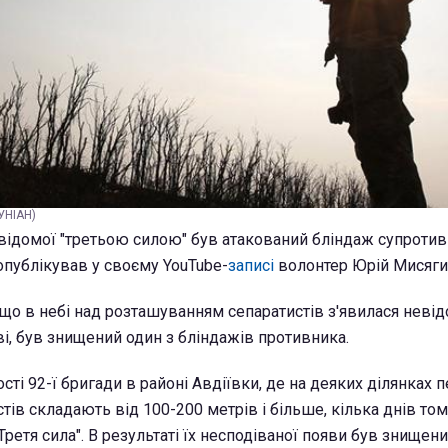
УНІАН)
евідомої "третьою силою" був атакований бліндаж супротив
публікував у своєму YouTube-
записі
волонтер Юрій Мисяги
що в небі над розташуванням сепаратистів з'явилася невід
яві, був знищений один з бліндажів противника.
ості 92-ї бригади в районі Авдіївки, де на деяких ділянках
стів складають від 100-200 метрів і більше, кілька днів то
Третя сила". В результаті їх несподіваної появи був знищени