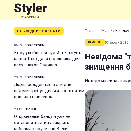
Главная
›
Жизнь
›
Невідома
ПОСЛЕДНИЕ НОВОСТИ
03 июля 2018 ·
ЖИЗНЬ
06:02
ГОРОСКОПЫ
Кому улыбнется судьба 7 августа:
Невідома "т
карты Таро дали подсказки для
знищення б
всех знаков Зодиака
20:59
ГОРОСКОПЫ
Невідома сила атакув
Люди, рожденные в эти дни
недели, гребут деньги лопатой: им
повезло с пеленок
20:12
ВКУСНО
Открываешь банку и уже не
остановиться: как закрыть
кабачки в соусе сацебели