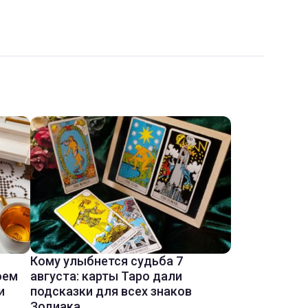
Кому улыбнется судьба 7
оем
августа: карты Таро дали
и
подсказки для всех знаков
Зодиака