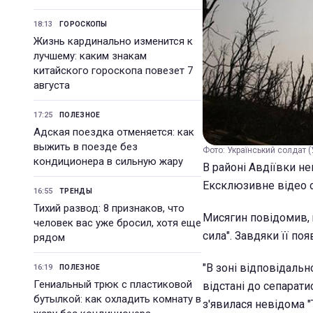
18:13
ГОРОСКОПЫ
Жизнь кардинально изменится к
лучшему: каким знакам
китайского гороскопа повезет 7
августа
17:25
ПОЛЕЗНОЕ
Адская поездка отменяется: как
выжить в поезде без
Фото: Український солдат (
кондиционера в сильную жару
В районі Авдіївки н
Ексклюзивне відео о
16:55
ТРЕНДЫ
Тихий развод: 8 признаков, что
Мисягин повідомив, 
человек вас уже бросил, хотя еще
сила". Завдяки її по
рядом
"В зоні відповідальн
16:19
ПОЛЕЗНОЕ
Гениальный трюк с пластиковой
відстані до сепарати
бутылкой: как охладить комнату в
з'явилася невідома "