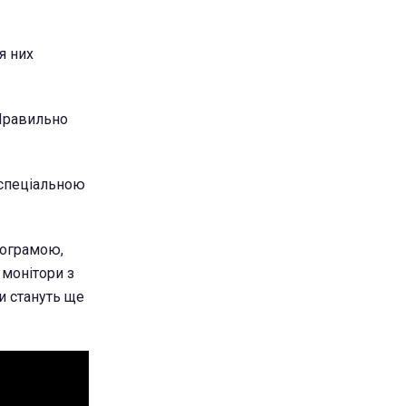
я них
 Правильно
 спеціальною
рограмою,
 монітори з
и стануть ще