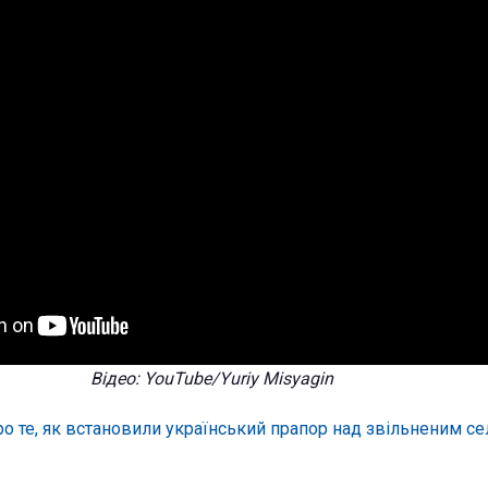
Відео: YouTube/Yuriy Misyagin
ро те, як встановили український прапор над звільненим с