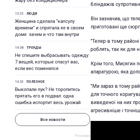
жару без кондиционера
бліндажів супротивни
15:33
ЛЮДИ
Він зазначив, що теп
Женщина сделала "капсулу
приготовані ще сюрп
времени" и спрятала ее в своем
доме: зачем и что там внутри
"Тепер в тому район
14:58
ТРЕНДЫ
роблять, так як для 
Не спешите выбрасывать одежду:
7 вещей, которые спасут вас,
Крім того, Мисягин 
если вес поменялся
апаратурою, яка доп
14:53
ПОЛЕЗНОЕ
"Ми зараз в тому ра
Выкопали лук? Не торопитесь
для точного коригув
прятать его в подвал: одна
виведеної на них пр
ошибка испортит весь урожай
агресивніше і точні
Все новости