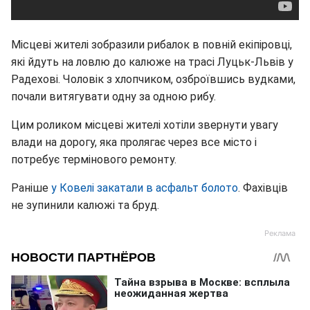
Місцеві жителі зобразили рибалок в повній екіпіровці,
які йдуть на ловлю до калюже на трасі Луцьк-Львів у
Радехові. Чоловік з хлопчиком, озброївшись вудками,
почали витягувати одну за одною рибу.
Цим роликом місцеві жителі хотіли звернути увагу
влади на дорогу, яка пролягає через все місто і
потребує термінового ремонту.
Раніше
у Ковелі закатали в асфальт болото
. Фахівців
не зупинили калюжі та бруд.