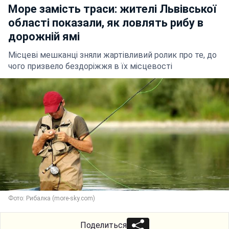
Море замість траси: жителі Львівської
області показали, як ловлять рибу в
дорожній ямі
Місцеві мешканці зняли жартівливий ролик про те, до
чого призвело бездоріжжя в їх місцевості
Фото: Рибалка (more-sky.com)
Поделиться