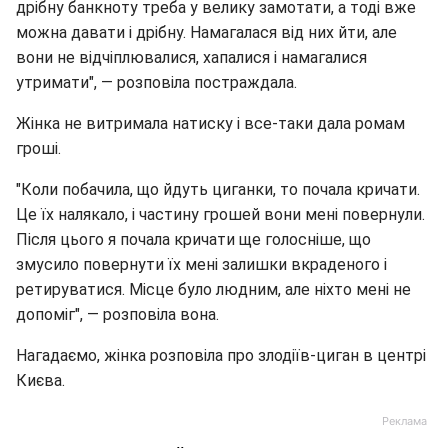
дрібну банкноту треба у велику замотати, а тоді вже
можна давати і дрібну. Намагалася від них йти, але
вони не відчіплювалися, хапалися і намагалися
утримати", — розповіла постраждала.
Жінка не витримала натиску і все-таки дала ромам
гроші.
"Коли побачила, що йдуть циганки, то почала кричати.
Це їх налякало, і частину грошей вони мені повернули.
Після цього я почала кричати ще голосніше, що
змусило повернути їх мені залишки вкраденого і
ретируватися. Місце було людним, але ніхто мені не
допоміг", — розповіла вона.
Нагадаємо, жінка розповіла про злодіїв-циган в центрі
Києва.