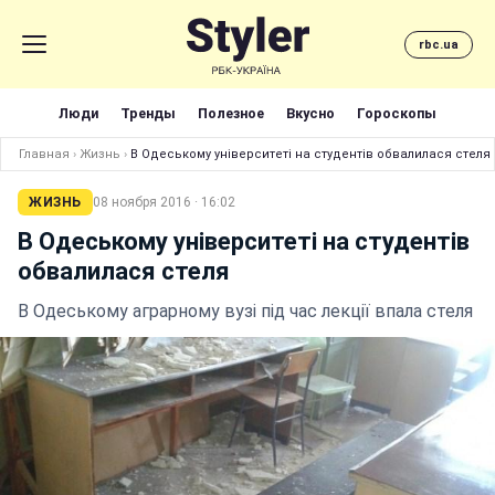
rbc.ua
Люди
Тренды
Полезное
Вкусно
Гороскопы
Главная
›
Жизнь
›
В Одеському університеті на студентів обвалилася стеля
ЖИЗНЬ
08 ноября 2016 · 16:02
В Одеському університеті на студентів
обвалилася стеля
В Одеському аграрному вузі під час лекції впала стеля