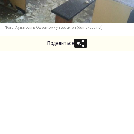
Фото: Аудиторія в Одеському університеті (dumskaya.net)
Поделиться