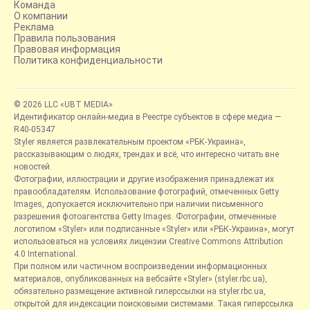
Команда
О компании
Реклама
Правила пользования
Правовая информация
Политика конфиденциальности
© 2026 LLC «UBT MEDIA»
Идентификатор онлайн-медиа в Реестре субъектов в сфере медиа —
R40-05347
Styler является развлекательным проектом «РБК-Украина»,
рассказывающим о людях, трендах и всё, что интересно читать вне
новостей.
Фотографии, иллюстрации и другие изображения принадлежат их
правообладателям. Использование фотографий, отмеченных Getty
Images, допускается исключительно при наличии письменного
разрешения фотоагентства Getty Images. Фотографии, отмеченные
логотипом «Styler» или подписанные «Styler» или «РБК-Украина», могут
использоваться на условиях лицензии Creative Commons Attribution
4.0 International.
При полном или частичном воспроизведении информационных
материалов, опубликованных на вебсайте «Styler» (styler.rbc.ua),
обязательно размещение активной гиперссылки на styler.rbc.ua,
открытой для индексации поисковыми системами. Такая гиперссылка