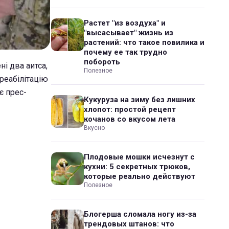
Растет "из воздуха" и
"высасывает" жизнь из
растений: что такое повилика и
почему ее так трудно
побороть
і два аитса,
Полезное
 реабілітацію
є прес-
Кукуруза на зиму без лишних
хлопот: простой рецепт
кочанов со вкусом лета
Вкусно
Плодовые мошки исчезнут с
кухни: 5 секретных трюков,
которые реально действуют
Полезное
Блогерша сломала ногу из-за
трендовых штанов: что