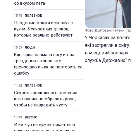
со вкусом лета
15:45
ПОЛЕЗНОЕ
Плодовые мошки исчезнут с
кухни: 5 секретных трюков,
Фото: Врятовані лелеки (f
которые реально действуют
У Черкасах на поліг
які застрягли в сніг
15:03
ЛЮДИ
в місцевий зоопарк,
Блогерша сломала ногу из-за
служба Державної п
трендовых штанов: что
произошло и как не повторить ее
ошибку
14:22
ПОЛЕЗНОЕ
Секреты роскошного цветения:
как правильно обрезать розы,
чтобы не навредить кусту
13:39
ВКУСНО
И кетчуп не нужен: пикантный
соус из смородины, идеально