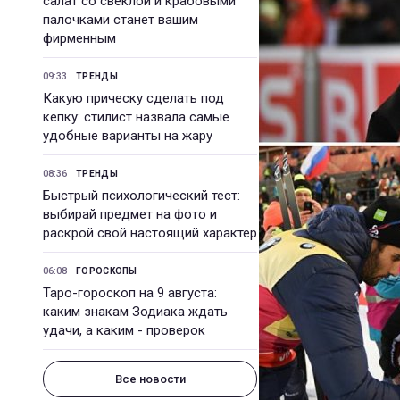
салат со свеклой и крабовыми
палочками станет вашим
фирменным
09:33
ТРЕНДЫ
Какую прическу сделать под
кепку: стилист назвала самые
удобные варианты на жару
08:36
ТРЕНДЫ
Быстрый психологический тест:
выбирай предмет на фото и
раскрой свой настоящий характер
06:08
ГОРОСКОПЫ
Таро-гороскоп на 9 августа:
каким знакам Зодиака ждать
удачи, а каким - проверок
Все новости