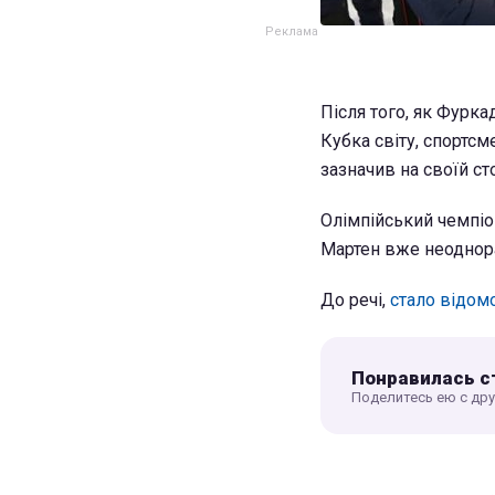
Після того, як Фурк
Кубка світу, спортс
зазначив на своїй ст
Олімпійський чемпіон
Мартен вже неоднора
До речі,
стало відом
Понравилась с
Поделитесь ею с др