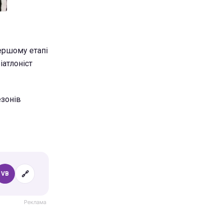
першому етапі
іатлоніст
езонів
🔗
VB