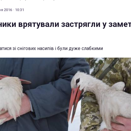
я 2016 · 10:31
ики врятували застрягли у заме
тися зі снігових насипів і були дуже слабкими