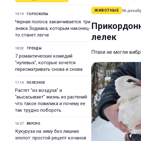
06 декабр
ЖИВОТНЫЕ
19:19
ГОРОСКОПЫ
Черная полоса заканчивается: три
Прикордонн
знака Зодиака, которым наконец-
лелек
то станет легче
18:02
ТРЕНДЫ
Птахи не могли вибра
7 романтических комедий
"нулевых", которые хочется
пересматривать снова и снова
17:14
ПОЛЕЗНОЕ
Растет "из воздуха" и
"высасывает" жизнь из растений:
что такое повилика и почему ее
так трудно побороть
16:27
ВКУСНО
Кукуруза на зиму без лишних
хлопот: простой рецепт кочанов