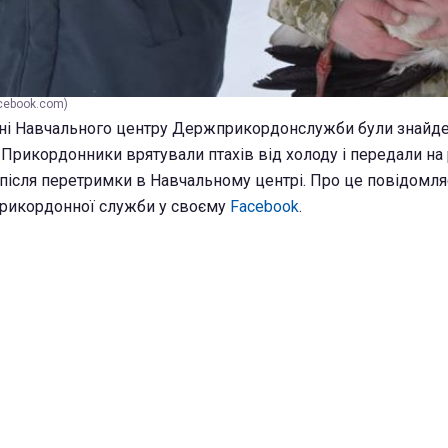
acebook.com)
оні Навчального центру Держприкордонслужби були знайден
у. Прикордонники врятували птахів від холоду і передали на
 після перетримки в Навчальному центрі. Про це повідомля
рикордонної служби у своєму
Facebook
.