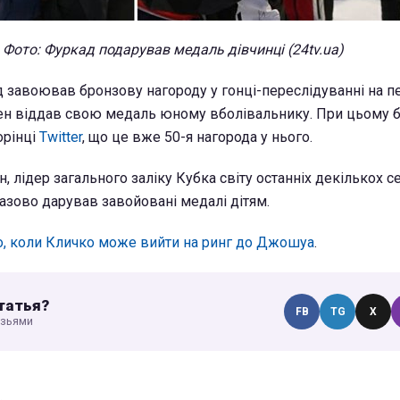
Фото: Фуркад подарував медаль дівчинці (24tv.ua)
ад завоював бронзову нагороду у гонці-переслідуванні на 
мен віддав свою медаль юному вболівальнику. При цьому б
орінці
Twitter
, що це вже 50-я нагорода у нього.
, лідер загального заліку Кубка світу останніх декількох с
зово дарував завойовані медалі дітям.
о, коли Кличко може вийти на ринг до Джошуа
.
татья?
FB
TG
X
узьями