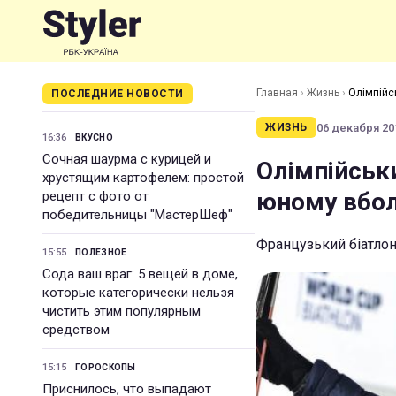
Главная
›
Жизнь
›
Олімпійс
ПОСЛЕДНИЕ НОВОСТИ
06 декабря 201
ЖИЗНЬ
16:36
ВКУСНО
Сочная шаурма с курицей и
Олімпійськ
хрустящим картофелем: простой
юному вбол
рецепт с фото от
победительницы "МастерШеф"
Французький біатлон
15:55
ПОЛЕЗНОЕ
Сода ваш враг: 5 вещей в доме,
которые категорически нельзя
чистить этим популярным
средством
15:15
ГОРОСКОПЫ
Приснилось, что выпадают