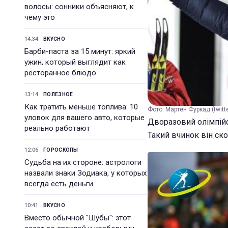
волосы: сонники объясняют, к
чему это
14:34
ВКУСНО
Барби-паста за 15 минут: яркий
ужин, который выглядит как
ресторанное блюдо
13:14
ПОЛЕЗНОЕ
Как тратить меньше топлива: 10
Фото: Мартен Фуркад (twitt
уловок для вашего авто, которые
Дворазовий олімпій
реально работают
Такий вчинок він ско
12:06
ГОРОСКОПЫ
Судьба на их стороне: астрологи
назвали знаки Зодиака, у которых
всегда есть деньги
10:41
ВКУСНО
Вместо обычной "Шубы": этот