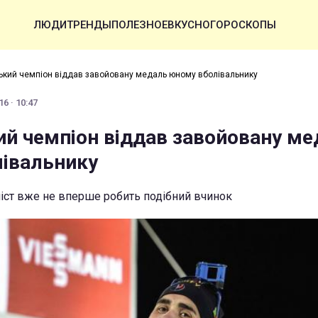
ЛЮДИ
ТРЕНДЫ
ПОЛЕЗНОЕ
ВКУСНО
ГОРОСКОПЫ
ький чемпіон віддав завойовану медаль юному вболівальнику
6 · 10:47
ий чемпіон віддав завойовану ме
івальнику
іст вже не вперше робить подібний вчинок