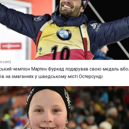
er.com)
ський чемпіон Мартен Фуркад подарував свою медаль вбол
їв на змаганнях у шведському місті Остерсунді.