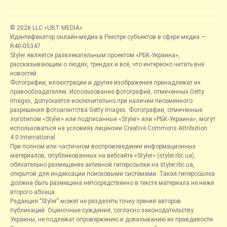
© 2026 LLC «UBT MEDIA»
Идентификатор онлайн-медиа в Реестре субъектов в сфере медиа —
R40-05347
Styler является развлекательным проектом «РБК-Украина»,
рассказывающим о людях, трендах и всё, что интересно читать вне
новостей.
Фотографии, иллюстрации и другие изображения принадлежат их
правообладателям. Использование фотографий, отмеченных Getty
Images, допускается исключительно при наличии письменного
разрешения фотоагентства Getty Images. Фотографии, отмеченные
логотипом «Styler» или подписанные «Styler» или «РБК-Украина», могут
использоваться на условиях лицензии Creative Commons Attribution
4.0 International.
При полном или частичном воспроизведении информационных
материалов, опубликованных на вебсайте «Styler» (styler.rbc.ua),
обязательно размещение активной гиперссылки на styler.rbc.ua,
открытой для индексации поисковыми системами. Такая гиперссылка
должна быть размещена непосредственно в тексте материала не ниже
второго абзаца.
Редакция "Styler" может не разделять точку зрения авторов
публикаций. Оценочные суждения, согласно законодательству
Украины, не подлежат опровержению и доказыванию их правдивости.