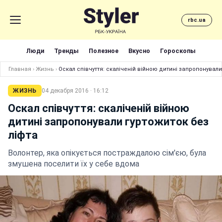
rbc.ua
Люди
Тренды
Полезное
Вкусно
Гороскопы
Главная
›
Жизнь
›
Оскал співчуття: скаліченій війною дитині запропонували
ЖИЗНЬ
04 декабря 2016 · 16:12
Оскал співчуття: скаліченій війною
дитині запропонували гуртожиток без
ліфта
Волонтер, яка опікується постраждалою сім'єю, була
змушена поселити їх у себе вдома