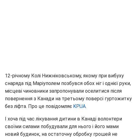
12-річному Колі Нижніковському, якому при вибуху
снаряда під Маріуполем позбувся обох ніг і однієї руки,
місцеві чиновники запропонували оселитися після
повернення з Канади на третьому поверсі гуртожитку
без ліфта. Про це повідомляє
KP.UA
.
І хоча під час лікування дитини в Канаді волонтери
своїми силами побудували для нього і його мами
новий будинок, на остаточну обробку грошей не