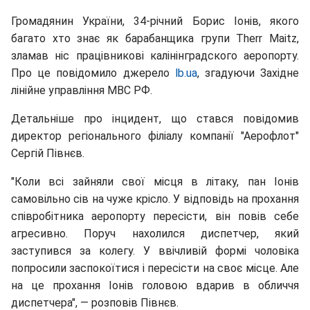
Громадянин України, 34-річний Борис Іонів, якого
багато хто знає як барабанщика групи Therr Maitz,
зламав ніс працівникові калінінградского аеропорту.
Про це повідомило джерело
lb.ua
, згадуючи Західне
лінійне управління МВС РФ.
Детальніше про інцидент, що стався повідомив
директор регіонального філіалу компанії "Аерофлот"
Сергій Півнєв.
"Коли всі зайняли свої місця в літаку, пан Іонів
самовільно сів на чуже крісло. У відповідь на прохання
співробітника аеропорту пересісти, він повів себе
агресивно. Поруч нахолился диспетчер, який
заступився за колегу. У ввічливій формі чоловіка
попросили заспокоїтися і пересісти на своє місце. Але
на це прохання Іонів головою вдарив в обличчя
диспетчера", — розповів Півнєв.