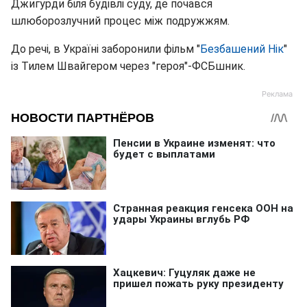
Джигурди біля будівлі суду, де почався
шлюборозлучний процес між подружжям.
До речі, в Україні заборонили фільм "
Безбашений Нік
"
із Тилем Швайгером через "героя"-ФСБшник.