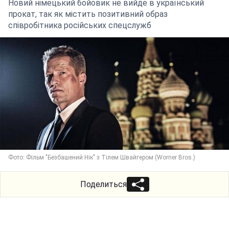
Новий німецький бойовик не вийде в український
прокат, так як містить позитивний образ
співробітника російських спецслужб
Фото: Фільм "Безбашений Нік" з Тілем Швайгером (Worner Bros.)
Поделиться