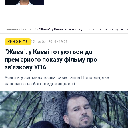
Главная
›
Кино и ТВ
›
"Жива": у Києві готуються до прем'єрного показу філь
КИНО И ТВ
12 ноября 2016 · 19:03
"Жива": у Києві готуються до
прем'єрного показу фільму про
зв'язкову УПА
Участь у зйомках взяла сама Ганна Попович, яка
наполягла на його видовищності