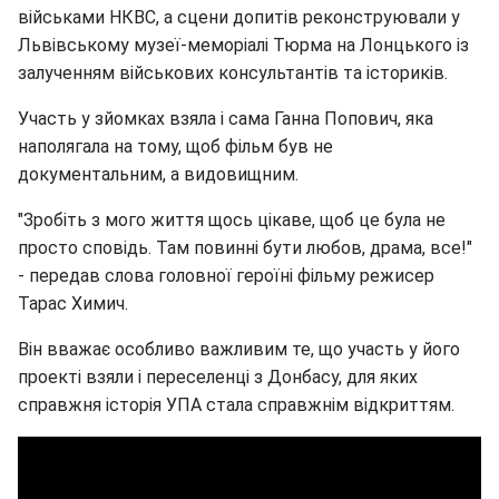
військами НКВС, а сцени допитів реконструювали у
Львівському музеї-меморіалі Тюрма на Лонцького із
залученням військових консультантів та істориків.
Участь у зйомках взяла і сама Ганна Попович, яка
наполягала на тому, щоб фільм був не
документальним, а видовищним.
"Зробіть з мого життя щось цікаве, щоб це була не
просто сповідь. Там повинні бути любов, драма, все!"
- передав слова головної героїні фільму режисер
Тарас Химич.
Він вважає особливо важливим те, що участь у його
проекті взяли і переселенці з Донбасу, для яких
справжня історія УПА стала справжнім відкриттям.