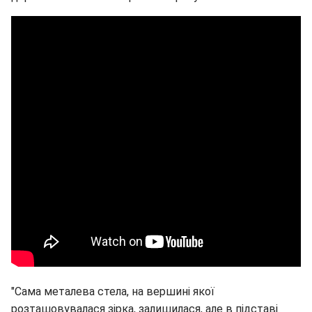
"Сама металева стела, на вершині якої
розташовувалася зірка, залишилася, але в підставі