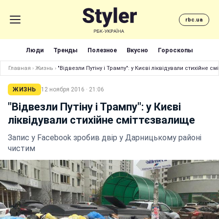
rbc.ua
Люди
Тренды
Полезное
Вкусно
Гороскопы
Главная
›
Жизнь
›
"Відвезли Путіну і Трампу": у Києві ліквідували стихійне с
ЖИЗНЬ
12 ноября 2016 · 21:06
"Відвезли Путіну і Трампу": у Києві
ліквідували стихійне сміттєзвалище
Запис у Facebook зробив двір у Дарницькому районі
чистим