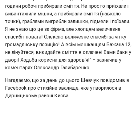
години робочі прибирали сміття. Не просто приїхали і
вивантажили мішки, а прибирали сміття (навколо
точки), граблями вигребли залишки, підмели і поїхали.
Я не знаю що це за фірма, але хлопцям величезне
спасибі і повага! Олексію величезне спасибі за чітку
громадянську позицію! А всім мешканцям Бажана 12,
не лінуйтеся, викидайте сміття в оплачені Вами баки у
дворі! Ходьба корисна для здоров'я!" – зазначив у
коментарях Олександр Галибаренко.
Нагадаємо, що за день до цього Шевчук повідомив в
Facebook про стихійне звалище, яке утворилося в
Дарницькому районі Києва.