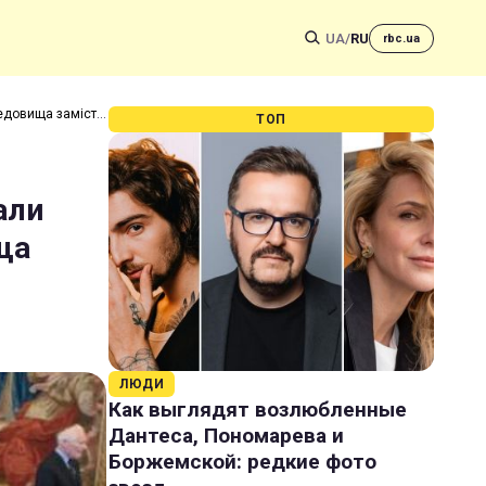
UA
/
RU
rbc.ua
редовища замість
ТОП
али
ща
ЛЮДИ
Как выглядят возлюбленные
Дантеса, Пономарева и
Боржемской: редкие фото