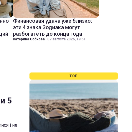
енно
Финансовая удача уже близко:
эти 4 знака Зодиака могут
ций
разбогатеть до конца года
Катерина Собкова
·
07 августа 2026, 19:51
ТОП
и 5
ися і не