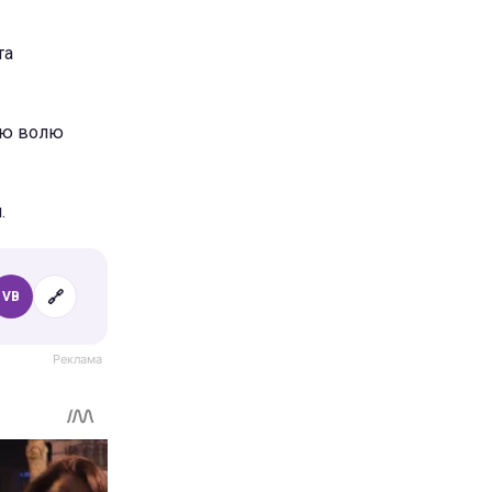
та
хню волю
.
🔗
VB