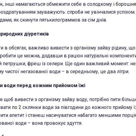
к, інші намагаються обмежити себе в солодкому і борошня
і з роздратуванням зауважують: спроби не увінчалися успіхом
дами, як скинути пятькилограммов за сім днів.
природних діуретиків
 в обсягах, важливо вивести з організму зайву рідину, щ
. Зробити це можна, додавши в раціон натуральні компонент
тій петрушки, фреш із селери. Ще один важливий момент: не
 чистої негазованої води – в середньому, це два літри.
ки води перед кожним прийомом їжі
е щоб вивести з організму зайву воду, потрібно пити більше
вати по 2 склянки води за півгодини до кожного прийому їж
ити апетит і станеш насичуватися набагато меншими порці
ованої води – вона провокує здуття.