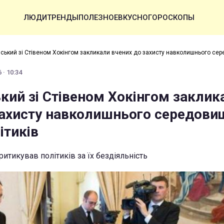
ЛЮДИ
ТРЕНДЫ
ПОЛЕЗНОЕ
ВКУСНО
ГОРОСКОПЫ
ський зі Стівеном Хокінгом закликали вчених до захисту навколишнього се
 · 10:34
кий зі Стівеном Хокінгом заклик
захисту навколишнього середови
ітиків
итикував політиків за їх бездіяльність