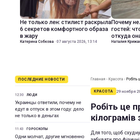
Не только лен: стилист раскрыла
Почему не
6 секретов комфортного образа
гостей: чт
в жару
откуда он
Катерина Собкова
·
07 августа 2026, 13:14
Наталия Крижа
Главная
›
Красота
›
Робіть 
ПОСЛЕДНИЕ НОВОСТИ
29 ноября 20
КРАСОТА
12:30
ЛЮДИ
Украинцы ответили, почему не
Робіть це п
едут в отпуск в этом году: дело
кілограмів
не только в деньгах
11:43
ГОРОСКОПЫ
Для того, щоб схудну
Одни молчат, другие мгновенно
забувати про фізичн