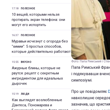
17:18
ПОЛЕЗНОЕ
10 вещей, которыми нельзя
протирать экран телефона: они
могут его испортить
16:37
ПОЛЕЗНОЕ
Муравьи исчезнут с огорода без
"химии": 5 простых способов,
которые действительно работают
Фото: Папа Римський і Стів
15:55
ВКУСНО
Папа Римський Фран
Ажурные блины, которые не
рвутся: рецепт с секретным
і подякувавши вченог
ингредиентом для идеальных
симпозіумі.
дырочек
Про це повідомляє
D
15:19
ЛЮДИ
навколишнє середови
Как выглядят возлюбленные
зазначив, що христи
Дантеса, Пономарева и