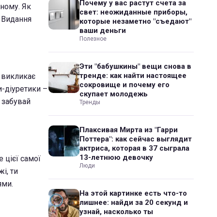
Почему у вас растут счета за
ному. Як
свет: неожиданные приборы,
. Видання
которые незаметно "съедают"
ваши деньги
Полезное
Эти "бабушкины" вещи снова в
тренде: как найти настоящее
о викликає
сокровище и почему его
и-діуретики –
скупает молодежь
 забувай
Тренды
Плаксивая Мирта из "Гарри
Поттера": как сейчас выглядит
актриса, которая в 37 сыграла
13-летнюю девочку
 цієї самої
Люди
і, ти
ями.
На этой картинке есть что-то
лишнее: найди за 20 секунд и
узнай, насколько ты