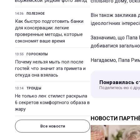
Боржемской: редкие фото звезд
спільного дому, оскі
14:36
ПОЛЕЗНОЕ
Він також закликав 
Как быстро подготовить банки
ідеологічних інтересі
для консервации: легкие
проверенные методы, которые
Зазначимо, що Папа 
сэкономят ваше время
добиватися загальног
13:55
ГОРОСКОПЫ
Нагадаємо, Папа Ри
Почему нельзя мыть пол после
гостей: что значит эта примета и
откуда она взялась
Понравилась с
Поделитесь ею с др
13:14
ТРЕНДЫ
Не только лен: стилист раскрыла
6 секретов комфортного образа в
жару
Все новости