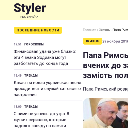
Главная
›
Жизнь
›
Папа Рим
ПОСЛЕДНИЕ НОВОСТИ
політиків
29 ноября 2016
ЖИЗНЬ
19:51
ГОРОСКОПЫ
Финансовая удача уже близко:
Папа Римсь
эти 4 знака Зодиака могут
вчених до 
разбогатеть до конца года
замість пол
18:49
ТРЕНДЫ
Какая ты новая украинская песня:
проходи тест и слушай хит своего
Папа Римський розкр
настроения
18:09
ТРЕНДЫ
С ними не уснешь до утра: 8
жутких сериалов, которые
надолго засядут в памяти