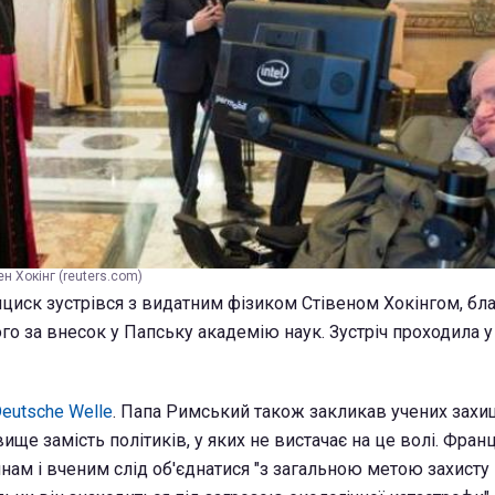
ен Хокінг (reuters.com)
циск зустрівся з видатним фізиком Стівеном Хокінгом, б
о за внесок у Папську академію наук. Зустріч проходила у
eutsche Welle
. Папа Римський також закликав учених захи
ще замість політиків, у яких не вистачає на це волі. Фран
янам і вченим слід об'єднатися "з загальною метою захисту