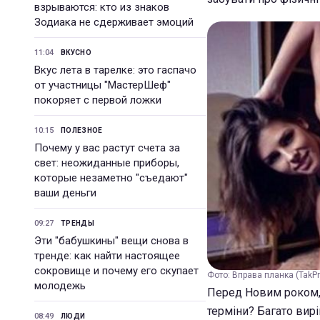
взрываются: кто из знаков
Зодиака не сдерживает эмоций
11:04
ВКУСНО
Вкус лета в тарелке: это гаспачо
от участницы "МастерШеф"
покоряет с первой ложки
10:15
ПОЛЕЗНОЕ
Почему у вас растут счета за
свет: неожиданные приборы,
которые незаметно "съедают"
ваши деньги
09:27
ТРЕНДЫ
Эти "бабушкины" вещи снова в
тренде: как найти настоящее
сокровище и почему его скупает
Фото: Вправа планка (TakPr
молодежь
Перед Новим роком, 
терміни? Багато вир
08:49
ЛЮДИ