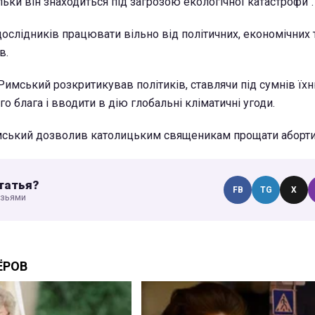
льки він знаходиться під загрозою екологічної катастрофи".
дослідників працювати вільно від політичних, економічних 
в.
Римський розкритикував політиків, ставлячи під сумнів ї
о блага і вводити в дію глобальні кліматичні угоди.
мський дозволив католицьким священикам прощати аборти
татья?
FB
TG
X
узьями