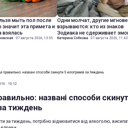
льзя мыть пол после
Одни молчат, другие мгнов
о значит эта примета и
взрываются: кто из знаков
а взялась
Зодиака не сдерживает эмо
новская
·
07 августа 2026, 13:55
Катерина Собкова
·
07 августа 2026, 11:43
це правильно: названі способи скинути 5 кілограмів за тиждень
16 · 10:12
равильно: названі способи скинут
 за тиждень
ти за тиждень, потрібно відмовитися від алкоголю, висипат
і вправи