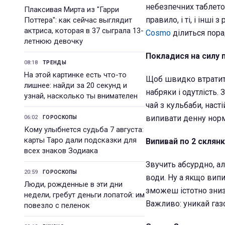
небезпечних таблето
Плаксивая Мирта из "Гарри
правило, і ті, і інш
Поттера": как сейчас выглядит
актриса, которая в 37 сыграла 13-
Cosmo
ділиться пора
летнюю девочку
Покладися на силу 
08:18
ТРЕНДЫ
На этой картинке есть что-то
Щоб швидко втратити
лишнее: найди за 20 секунд и
набряки і одутлість
узнай, насколько ты внимателен
чай з кульбаби, нас
випивати денну норму
06:02
ГОРОСКОПЫ
Кому улыбнется судьба 7 августа:
карты Таро дали подсказки для
Випивай по 2 склян
всех знаков Зодиака
Звучить абсурдно, ал
20:59
ГОРОСКОПЫ
води. Ну а якщо випи
Люди, рожденные в эти дни
зможеш істотно зниз
недели, гребут деньги лопатой: им
Важливо: уникай газ
повезло с пеленок