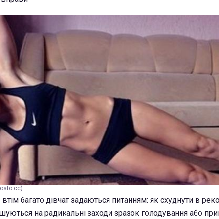
osto.cc)
втім багато дівчат задаються питанням: як схуднути в реко
ішуються на радикальні заходи зразок голодування або пр