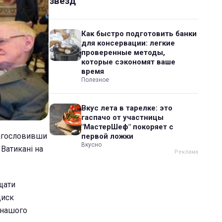
звезд
Как быстро подготовить банки
для консервации: легкие
проверенные методы,
которые сэкономят ваше
время
Полезное
Вкус лета в тарелке: это
гаспачо от участницы
"МастерШеф" покоряет с
лагословивши
первой ложки
Вкусно
 Ватикані на
щати
циск
 нашого