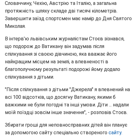
Словаччину, Чехію, Австрію та Італію, а загальна
протяжність шляху складе дві тисячі кілометрів.
Завершити заїзд спортсмен має намір до Дня Святого
Миколая.
В інтерв'ю львівським журналістам Стоєв зізнався,
що подорож до Ватикану він задумав після
спілкування зі своєю дівчиною, яка вважає його
найкращим місцем на землі, а впевненості в
благополучному результаті подорожі йому додало
спілкування з дітьми.
"Після спілкування з дітьми "Джерела" я впевнений на
всі 100 відсотків, що досягну Ватикану, якими б
важкими не були погодні та інші умови. Діти ... надали
моїй поїздці зовсім інше значення", - розповів Стоєв.
Збирати гроші для неповносправних дітей він планує
за допомогою сайту спеціально створеного
сайту.