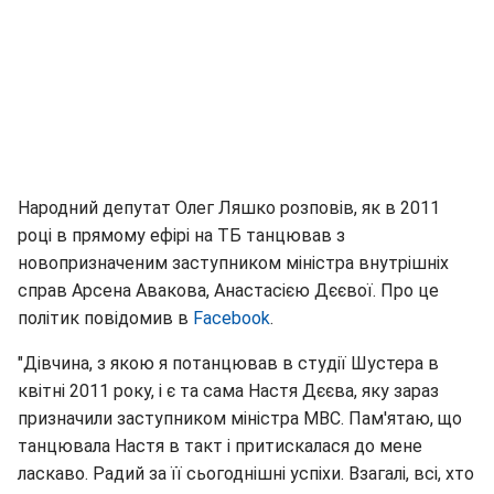
Народний депутат Олег Ляшко розповів, як в 2011
році в прямому ефірі на ТБ танцював з
новопризначеним заступником міністра внутрішніх
справ Арсена Авакова, Анастасією Дєєвої. Про це
політик повідомив в
Facebook
.
"Дівчина, з якою я потанцював в студії Шустера в
квітні 2011 року, і є та сама Настя Дєєва, яку зараз
призначили заступником міністра МВС. Пам'ятаю, що
танцювала Настя в такт і притискалася до мене
ласкаво. Радий за її сьогоднішні успіхи. Взагалі, всі, хто