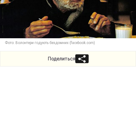
Фото: Волонтери годують бездомних (facebook.com)
Поделиться