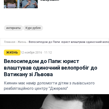
интернаты
Курс рубля
Главная
›
Жизнь
›
Велосипедом до Папи: юрист влаштував одиночний велоп
ЖИЗНЬ
12 ноября 2016 · 11:12
Велосипедом до Папи: юрист
влаштував одиночний велопробіг до
Ватикану зі Львова
Киянин має намір допомогти дітям з львівського
реабілітаційного центру "Джерело"