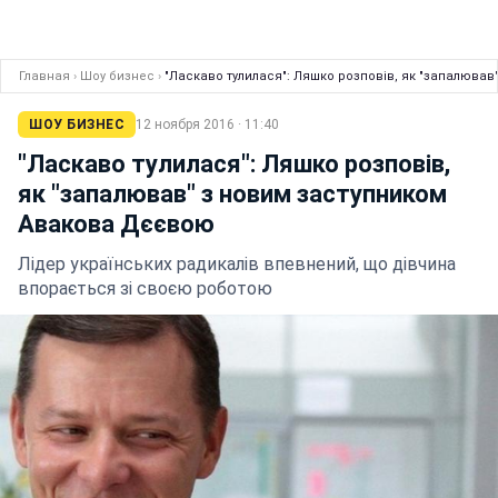
Главная
›
Шоу бизнес
›
"Ласкаво тулилася": Ляшко розповів, як "запалюва
ШОУ БИЗНЕС
12 ноября 2016 · 11:40
"Ласкаво тулилася": Ляшко розповів,
як "запалював" з новим заступником
Авакова Дєєвою
Лідер українських радикалів впевнений, що дівчина
впорається зі своєю роботою