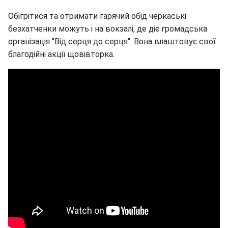
Обігрітися та отримати гарячий обід черкаські
безхатченки можуть і на вокзалі, де діє громадська
організація "Від серця до серця". Вона влаштовує свої
благодійні акції щовівторка.