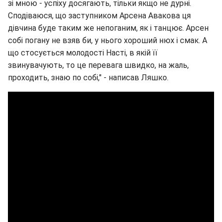
зі мною - успіху досягають, тільки якщо не дурні.
Сподіваюся, що заступником Арсена Авакова ця
дівчина буде таким же непоганим, як і танцює. Арсен
собі погану не взяв би, у нього хороший нюх і смак. А
що стосується молодості Насті, в якій її
звинувачують, то це перевага швидко, на жаль,
проходить, знаю по собі," - написав Ляшко.