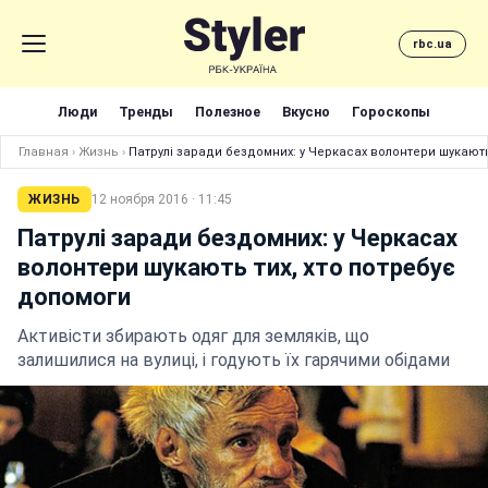
rbc.ua
Люди
Тренды
Полезное
Вкусно
Гороскопы
Главная
›
Жизнь
›
Патрулі заради бездомних: у Черкасах волонтери шукають
ЖИЗНЬ
12 ноября 2016 · 11:45
Патрулі заради бездомних: у Черкасах
волонтери шукають тих, хто потребує
допомоги
Активісти збирають одяг для земляків, що
залишилися на вулиці, і годують їх гарячими обідами