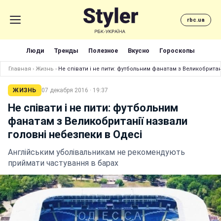
rbc.ua
Люди
Тренды
Полезное
Вкусно
Гороскопы
Главная
›
Жизнь
›
Не співати і не пити: футбольним фанатам з Великобритан
ЖИЗНЬ
07 декабря 2016 · 19:37
Не співати і не пити: футбольним
фанатам з Великобританії назвали
головні небезпеки в Одесі
Англійським уболівальникам не рекомендують
приймати частування в барах