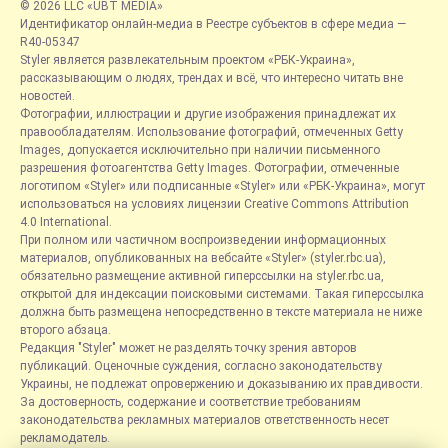
© 2026 LLC «UBT MEDIA»
Идентификатор онлайн-медиа в Реестре субъектов в сфере медиа —
R40-05347
Styler является развлекательным проектом «РБК-Украина»,
рассказывающим о людях, трендах и всё, что интересно читать вне
новостей.
Фотографии, иллюстрации и другие изображения принадлежат их
правообладателям. Использование фотографий, отмеченных Getty
Images, допускается исключительно при наличии письменного
разрешения фотоагентства Getty Images. Фотографии, отмеченные
логотипом «Styler» или подписанные «Styler» или «РБК-Украина», могут
использоваться на условиях лицензии Creative Commons Attribution
4.0 International.
При полном или частичном воспроизведении информационных
материалов, опубликованных на вебсайте «Styler» (styler.rbc.ua),
обязательно размещение активной гиперссылки на styler.rbc.ua,
открытой для индексации поисковыми системами. Такая гиперссылка
должна быть размещена непосредственно в тексте материала не ниже
второго абзаца.
Редакция "Styler" может не разделять точку зрения авторов
публикаций. Оценочные суждения, согласно законодательству
Украины, не подлежат опровержению и доказыванию их правдивости.
За достоверность, содержание и соответствие требованиям
законодательства рекламных материалов ответственность несет
рекламодатель.