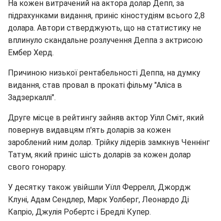
На кожен витрачений на актора долар Депп, за
підрахунками видання, приніс кіностудіям всього 2,8
долара. Автори стверджують, що на статистику не
вплинуло скандальне розлучення Деппа з актрисою
Ембер Херд.
Причиною низької рентабельності Деппа, на думку
видання, став провал в прокаті фільму "Аліса в
Задзеркаллі".
Друге місце в рейтингу зайняв актор Уілл Сміт, який
повернув видавцям п'ять доларів за кожен
зароблений ним долар. Трійку лідерів замкнув Ченнінг
Татум, який приніс шість доларів за кожен долар
свого гонорару.
У десятку також увійшли Уїлл Феррелл, Джордж
Клуні, Адам Сендлер, Марк Уолберг, Леонардо Ді
Капріо, Джулія Робертс і Бредлі Купер.