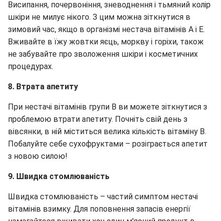
Висипання, почервоніння, зневоднення і тьмяний колір
шкіри не милує нікого. З цим можна зіткнутися в
зимовий час, якщо в організмі нестача вітамінів А і Е.
Вживайте в їжу жовтки яєць, моркву і горіхи, також
не забувайте про зволоження шкіри і косметичних
процедурах.
8. Втрата апетиту
При нестачі вітамінів групи В ви можете зіткнутися з
проблемою втрати апетиту. Почніть свій день з
вівсянки, в ній міститься велика кількість вітаміну В.
Побалуйте себе сухофруктами – розіграється апетит
з новою силою!
9. Швидка стомлюваність
Швидка стомлюваність – частий симптом нестачі
вітамінів взимку. Для поповнення запасів енергії