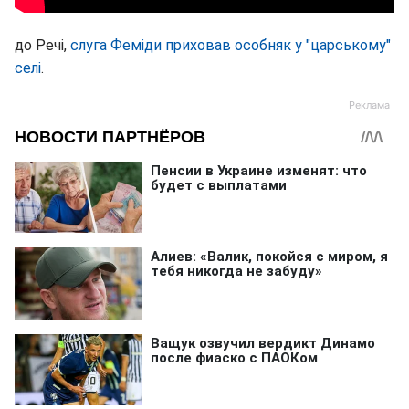
до Речі,
слуга Феміди приховав особняк у "царському"
селі
.