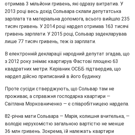
отримав 3 мільйони гривень, які одразу витратив. У
2013 році весь дохід Сольвара склали депутатська
зарплата та матеріальна допомога, всього вийшло 235
тисяч гривень. У 2014 році нардеп отримав 163 тисячі
гривень зарплати. У 2015 році, Сольвар задекларував
лише 77 тисяч гривень, теж із зарплати.
В електронній декларації народний депутат згадав, що
з 2012 року знімає квартирув Фастові площею 63
квадратних метри. Керівник ОСББ підтвердив, що
нардеп дійсно приписаний в його будинку.
Проте сусіди стверджують, що Сольвар там не
проживає, а справжня господарка квартири —
Світлана Морковниченко — є співробітницею нардепа.
82-річна мати Сольвара — Марія, колишня вчителька, —
володіє нерухомістю загальною вартістю не менше
36 млн гривень. Зокрема, їй належать квартири