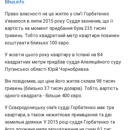
Вihus.info
.
Право власності на це житло у сім'ї Горбатенко
з'явилося в липні 2015 року. Суддя зазначив, що її
вартість на момент придбання була 235 тисяч
гривень. Тобто квадратний метр квартири повинен
коштувати близько 100 євро.
У жовтні цього року квартиру в Іспанії на 84
квадратних метри придбав суддя Апеляційного суду
Луганської області Юрій Чорнобривка.
Він повідомив, що ціна його житла склала 98 тисяч
гривень (близько 37 тисяч доларів). Тобто, вартість
одного квадрата - більше 400 євро.
У Сєвєродонецьку сім'я судді Горбатенко має три
квартири, а також нежитлове приміщення та дві
земельні ділянки. У 2015 році суддя Горбатенко та
його дружина мали заощадження на суму 61 тис.