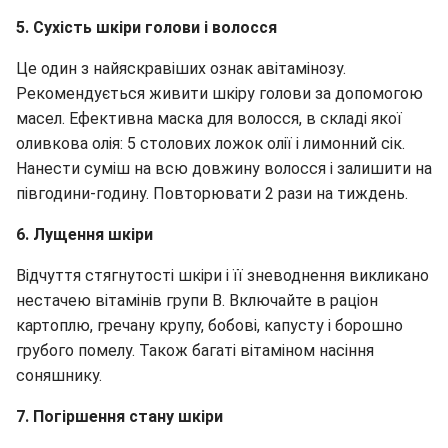
5. Сухість шкіри голови і волосся
Це один з найяскравіших ознак авітамінозу.
Рекомендується живити шкіру голови за допомогою
масел. Ефективна маска для волосся, в складі якої
оливкова олія: 5 столових ложок олії і лимонний сік.
Нанести суміш на всю довжину волосся і залишити на
півгодини-годину. Повторювати 2 рази на тиждень.
6. Лущення шкіри
Відчуття стягнутості шкіри і її зневоднення викликано
нестачею вітамінів групи В. Включайте в раціон
картоплю, гречану крупу, бобові, капусту і борошно
грубого помелу. Також багаті вітаміном насіння
соняшнику.
7. Погіршення стану шкіри