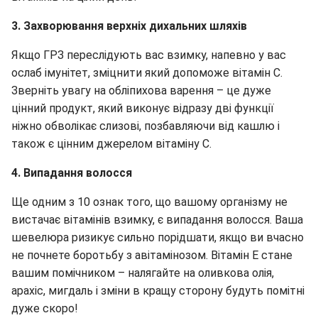
3. Захворювання верхніх дихальних шляхів
Якщо ГРЗ переслідують вас взимку, напевно у вас
ослаб імунітет, зміцнити який допоможе вітамін С.
Зверніть увагу на обліпихова варення – це дуже
цінний продукт, який виконує відразу дві функції
ніжно обволікає слизові, позбавляючи від кашлю і
також є цінним джерелом вітаміну С.
4. Випадання волосся
Ще одним з 10 ознак того, що вашому організму не
вистачає вітамінів взимку, є випадання волосся. Ваша
шевелюра ризикує сильно порідшати, якщо ви вчасно
не почнете боротьбу з авітамінозом. Вітамін Е стане
вашим помічником – налягайте на оливкова олія,
арахіс, мигдаль і зміни в кращу сторону будуть помітні
дуже скоро!