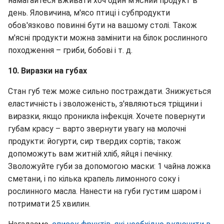
намагайтеся вживати хоч один м'ясний продукт в
день. Яловичина, м'ясо птиці і субпродукти
обов'язково повинні бути на вашому столі. Також
м'ясні продукти можна замінити на білок рослинного
походження – гриби, бобові і т. д.
10. Виразки на губах
Стан губ теж може сильно постраждати. Знижується
еластичність і зволоженість, з'являються тріщини і
виразки, якщо проникла інфекція. Хочете повернути
губам красу – варто звернути увагу на молочні
продукти: йогурти, сир твердих сортів; також
допоможуть вам житній хліб, яйця і печінку.
Зволожуйте губи за допомогою маски: 1 чайна ложка
сметани, і по кілька крапель лимонного соку і
рослинного масла. Нанести на губи густим шаром і
потримати 25 хвилин.