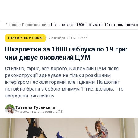
Главная
›
Происшествия
›
Шкарпетки за 1800 і яблука по 19 грн: чим дивує
ПРОИСШЕСТВИЯ
05 декабря 2016 · 17:27
Шкарпетки за 1800 і яблука по 19 грн:
чим дивує оновлений ЦУМ
Стильно, гарно, але дорого. Київський ЦУМ після
реконструкції здивував не тільки розкішним
інтер'єром і ескалаторами, але і цінами. На шопінг
потрібно брати з собою мінімум 1 тис. доларів. І то
навряд чи вистачить
Татьяна Турликьян
Руководитель проекта LITE