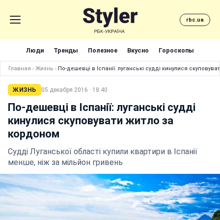
rbc.ua
Люди
Тренды
Полезное
Вкусно
Гороскопы
Главная
›
Жизнь
›
По-дешевці в Іспанії: луганські судді кинулися скуповув
ЖИЗНЬ
05 декабря 2016 · 18:40
По-дешевці в Іспанії: луганські судді
кинулися скуповувати житло за
кордоном
Судді Луганської області купили квартири в Іспанії
менше, ніж за мільйон гривень