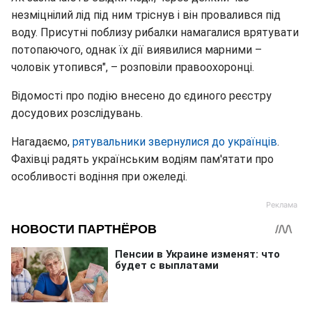
незміцнілий лід під ним тріснув і він провалився під
воду. Присутні поблизу рибалки намагалися врятувати
потопаючого, однак їх дії виявилися марними –
чоловік утопився", – розповіли правоохоронці.
Відомості про подію внесено до єдиного реєстру
досудових розслідувань.
Нагадаємо,
рятувальники звернулися до українців
.
Фахівці радять українським водіям пам'ятати про
особливості водіння при ожеледі.