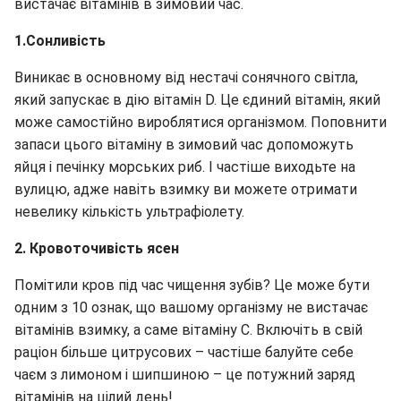
вистачає вітамінів в зимовий час.
1.Сонливість
Виникає в основному від нестачі сонячного світла,
який запускає в дію вітамін D. Це єдиний вітамін, який
може самостійно вироблятися організмом. Поповнити
запаси цього вітаміну в зимовий час допоможуть
яйця і печінку морських риб. І частіше виходьте на
вулицю, адже навіть взимку ви можете отримати
невелику кількість ультрафіолету.
2. Кровоточивість ясен
Помітили кров під час чищення зубів? Це може бути
одним з 10 ознак, що вашому організму не вистачає
вітамінів взимку, а саме вітаміну С. Включіть в свій
раціон більше цитрусових – частіше балуйте себе
чаєм з лимоном і шипшиною – це потужний заряд
вітамінів на цілий день!