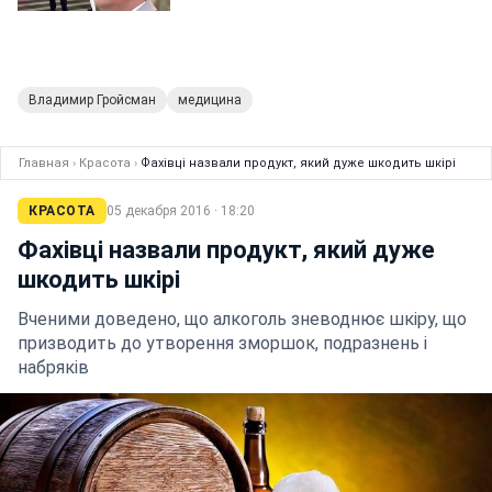
Владимир Гройсман
медицина
Главная
›
Красота
›
Фахівці назвали продукт, який дуже шкодить шкірі
КРАСОТА
05 декабря 2016 · 18:20
Фахівці назвали продукт, який дуже
шкодить шкірі
Вченими доведено, що алкоголь зневоднює шкіру, що
призводить до утворення зморшок, подразнень і
набряків