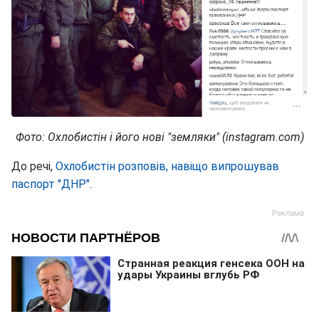
Фото: Охлобистін і його нові "земляки" (instagram.com)
До речі,
Охлобистін розповів, навіщо випрошував
паспорт "ДНР"
.