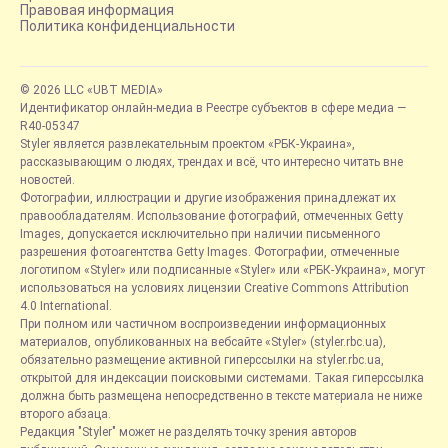
Правовая информация
Политика конфиденциальности
© 2026 LLC «UBT MEDIA»
Идентификатор онлайн-медиа в Реестре субъектов в сфере медиа —
R40-05347
Styler является развлекательным проектом «РБК-Украина»,
рассказывающим о людях, трендах и всё, что интересно читать вне
новостей.
Фотографии, иллюстрации и другие изображения принадлежат их
правообладателям. Использование фотографий, отмеченных Getty
Images, допускается исключительно при наличии письменного
разрешения фотоагентства Getty Images. Фотографии, отмеченные
логотипом «Styler» или подписанные «Styler» или «РБК-Украина», могут
использоваться на условиях лицензии Creative Commons Attribution
4.0 International.
При полном или частичном воспроизведении информационных
материалов, опубликованных на вебсайте «Styler» (styler.rbc.ua),
обязательно размещение активной гиперссылки на styler.rbc.ua,
открытой для индексации поисковыми системами. Такая гиперссылка
должна быть размещена непосредственно в тексте материала не ниже
второго абзаца.
Редакция "Styler" может не разделять точку зрения авторов