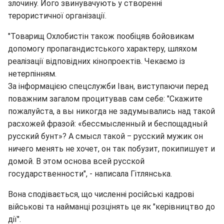
злочину. Його звинувачують у створенні
терористичної організації.
"Товарищ Охлобистін також пообіцяв бойовикам
допомогу пропагандистського характеру, шляхом
реалізації відповідних кінопроектів. Чекаємо із
нетерпінням.
За інформацією спецслужби Іван, виступаючи перед
поважним загалом процитував сам себе: "Скажите
пожалуйста, а вы никогда не задумывались над такой
расхожей фразой: «бессмысленный и беспощадный
русский бунт»? А смысл такой ‒ русский мужик он
ничего менять не хочет, он так побузит, покипишует и
домой. В этом основа всей русской
государственности", - написала Гітлянська.
Вона сподівається, що численні російські кадрові
військові та найманці розцінять це як "керівництво до
дії".