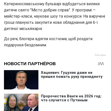
Катеринославському бульварі відбудеться велике
дитяче свято "Місто добрих справ". У програмі —
майстер-класи, наукове шоу та конкурси. На виручені
гроші планують закупити нове обладнання для 6-ї
дитячої міськлікарні.
До речі, блогери вдягли костюми, щоб роздати
подарунки бездомним.