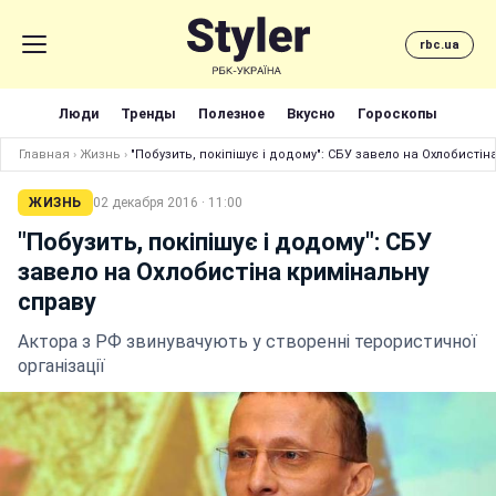
rbc.ua
Люди
Тренды
Полезное
Вкусно
Гороскопы
Главная
›
Жизнь
›
"Побузить, покіпішує і додому": СБУ завело на Охлобисті
ЖИЗНЬ
02 декабря 2016 · 11:00
"Побузить, покіпішує і додому": СБУ
завело на Охлобистіна кримінальну
справу
Актора з РФ звинувачують у створенні терористичної
організації