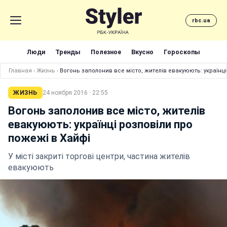
rbc.ua
Люди
Тренды
Полезное
Вкусно
Гороскопы
Главная
›
Жизнь
›
Вогонь заполонив все місто, жителів евакуюють: українці
ЖИЗНЬ
24 ноября 2016 · 22:55
Вогонь заполонив все місто, жителів
евакуюють: українці розповіли про
пожежі в Хайфі
У місті закриті торгові центри, частина жителів
евакуюють