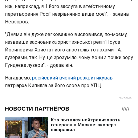
ніж, наприклад, я. І його заслуга в атеїстичному
перетворення Росії незрівнянно вище моєї", - заявив
Невзоров.
"Днями він дуже легковажно висловився, по-моєму,
назвавши засновника християнської релігії Ісуса
Йосиповича Христа і його апостолів то лохами... А,
лузерами, так. Ну, це зрозуміло, чому вони з точки зору
Гундяєва лузери", - додав він.
Нагадаємо,
російський вчений розкритикував
патріарха Кипилла за його слова про УПЦ.