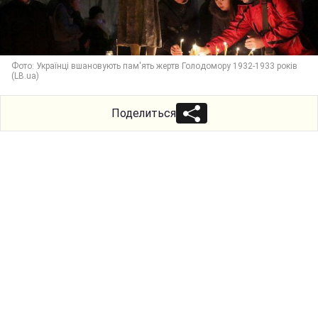
Фото: Українці вшановують пам'ять жертв Голодомору 1932-1933 років
(LB.ua)
Поделиться