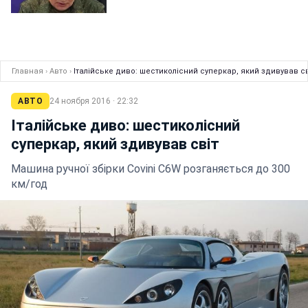
Главная
›
Авто
›
Італійське диво: шестиколісний суперкар, який здивував св
АВТО
24 ноября 2016 · 22:32
Італійське диво: шестиколісний
суперкар, який здивував світ
Машина ручної збірки Covini C6W розганяється до 300
км/год