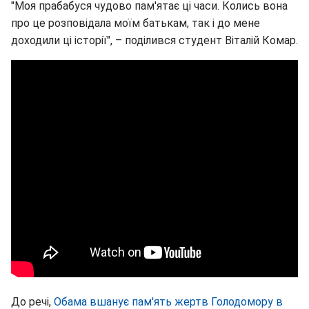
"Моя прабабуся чудово пам'ятає ці часи. Колись вона
про це розповідала моїм батькам, так і до мене
доходили ці історії", – поділився студент Віталій Комар.
До речі,
Обама вшанує пам'ять жертв Голодомору в