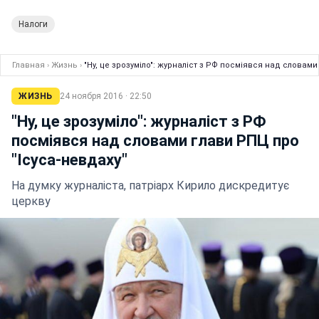
Налоги
Главная
›
Жизнь
›
"Ну, це зрозуміло": журналіст з РФ посміявся над словами
ЖИЗНЬ
24 ноября 2016 · 22:50
"Ну, це зрозуміло": журналіст з РФ
посміявся над словами глави РПЦ про
"Ісуса-невдаху"
На думку журналіста, патріарх Кирило дискредитує
церкву