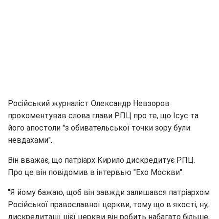
Російський журналіст Олександр Невзоров
прокоментував слова глави РПЦ про те, що Ісус та
його апостоли "з обивательської точки зору були
невдахами".
Він вважає, що патріарх Кирило дискредитує РПЦ.
Про це він повідомив в інтервью "Ехо Москви".
"Я йому бажаю, щоб він завжди залишався патріархом
Російської православної церкви, тому що в якості, ну,
дискредитації цієї церкви він робить набагато більше,