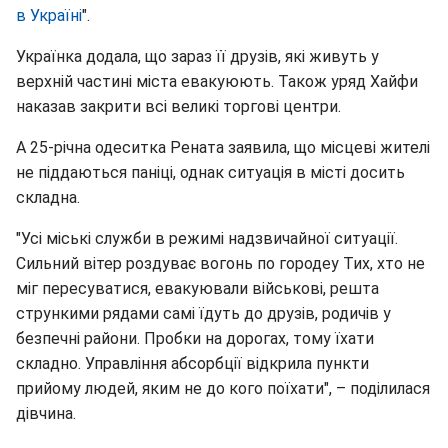
в Україні
".
Українка додала, що зараз її друзів, які живуть у
верхній частині міста евакуюють. Також уряд Хайфи
наказав закрити всі великі торгові центри.
А 25-річна одеситка Рената заявила, що місцеві жителі
не піддаються паніці, однак ситуація в місті досить
складна.
"Усі міські служби в режимі надзвичайної ситуації.
Сильний вітер роздуває вогонь по городеу Тих, хто не
міг пересуватися, евакуювали військові, решта
стрункими рядами самі їдуть до друзів, родичів у
безпечні райони. Пробки на дорогах, тому їхати
складно. Управління абсорбції відкрила пункти
прийому людей, яким не до кого поїхати", – поділилася
дівчина.