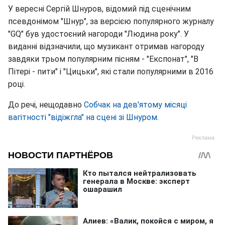
У вересні Сергій Шнуров, відомий під сценічним
псевдонімом "Шнур", за версією популярного журналу
"GQ" був удостоєний нагороди "Людина року". У
виданні відзначили, що музикант отримав нагороду
завдяки трьом популярним пісням - "Експонат", "В
Пітері - пити" і "Цицьки", які стали популярними в 2016
році.
До речі, нещодавно
Собчак на дев'ятому місяці
вагітності "відіжгла" на сцені зі Шнуром
.