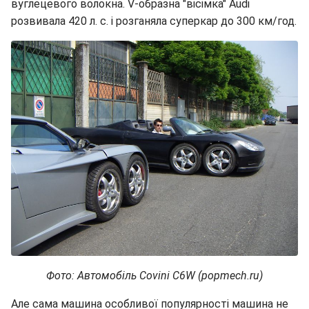
вуглецевого волокна. V-образна "вісімка" Audi
розвивала 420 л. с. і розганяла суперкар до 300 км/год.
Фото: Автомобіль Covini C6W (popmech.ru)
Але сама машина особливої популярності машина не