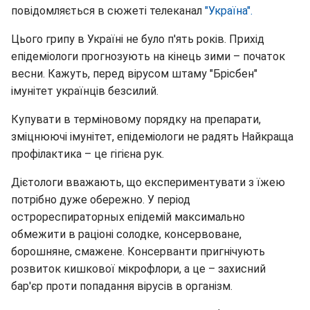
повідомляється в сюжеті телеканал
"Україна".
Цього грипу в Україні не було п'ять років. Прихід
епідеміологи прогнозують на кінець зими – початок
весни. Кажуть, перед вірусом штаму "Брісбен"
імунітет українців безсилий.
Купувати в терміновому порядку на препарати,
зміцнюючі імунітет, епідеміологи не радять Найкраща
профілактика – це гігієна рук.
Дієтологи вважають, що експериментувати з їжею
потрібно дуже обережно. У період
острореспираторных епідемій максимально
обмежити в раціоні солодке, консервоване,
борошняне, смажене. Консерванти пригнічують
розвиток кишкової мікрофлори, а це – захисний
бар'єр проти попадання вірусів в організм.