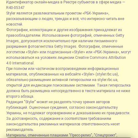
Идентификатор онлайн-медиа в Реестре субъектов в сфере медиа —
R40-05347
Styler является развлекательным проектом «РБК-Украина»,
рассказывающим о людях, трендах и всё, что интересно читать вне
новостей.
Фотографии, иллюстрации и другие изображения принадлежат их
правообладателям. Использование фотографий, отмеченных Getty
Images, допускается исключительно при наличии письменного
разрешения фотоагентства Getty Images. Фотографии, отмеченные
логотипом «Styler» или подписанные «Styler» или «РБК-Украина», могут
использоваться на условиях лицензии Creative Commons Attribution
4.0 International.
При полном или частичном воспроизведении информационных
материалов, опубликованных на вебсайте «Styler» (styler.rbc.ua),
обязательно размещение активной гиперссылки на styler.rbc.ua,
открытой для индексации поисковыми системами. Такая гиперссылка
должна быть размещена непосредственно в тексте материала не ниже
второго абзаца.
Редакция "Styler" может не разделять точку зрения авторов
публикаций. Оценочные суждения, согласно законодательству
Украины, не подлежат опровержению и доказыванию их правдивости.
За достоверность, содержание и соответствие требованиям
законодательства рекламных материалов ответственность несет
рекламодатель.
Материалы, отмеченные плашками "Пресс-релиз", "Спецпроект",