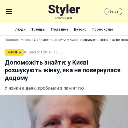
rbc.ua
Люди
Тренды
Полезное
Вкусно
Гороскопы
Главная
›
Жизнь
›
Допоможіть знайти: у Києві розшукують жінку, яка не по
ЖИЗНЬ
07 декабря 2016 · 18:35
Допоможіть знайти: у Києві
розшукують жінку, яка не повернулася
додому
У жінки є деякі проблеми з пам'яттю