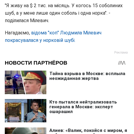
"Я живу на $ 2 тис. на місяць. У когось 15 соболиних
шуб, а у мене лише один соболь і одна норка". -
поділилася Мілевич.
Нагадаємо,
відома "коп" Людмила Мілевич
покрасувалася у норковій шубі.