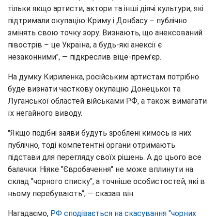
тільки якщо артисти, актори та інші діячі культури, які
підтримали окупацію Криму і Донбасу – публічно
змінять свою точку зору. Визнають, що анексований
півострів – це Україна, а будь-які анексії є
незаконними", — підкреслив віце-прем'єр.
На думку Кириленка, російським артистам потрібно
буде визнати часткову окупацію Донецької та
Луганської областей військами РФ, а також вимагати
їх негайного виводу.
"Якщо подібні заяви будуть зроблені кимось із них
публічно, тоді компетентні органи отримають
підстави для перегляду своїх рішень. А до цього все
балачки. Ніяке "Євробачення" не може вплинути на
склад "чорного списку", а точніше особистостей, які в
ньому перебувають", — сказав він.
Нагадаємо,
РФ сподівається на скасування "чорних