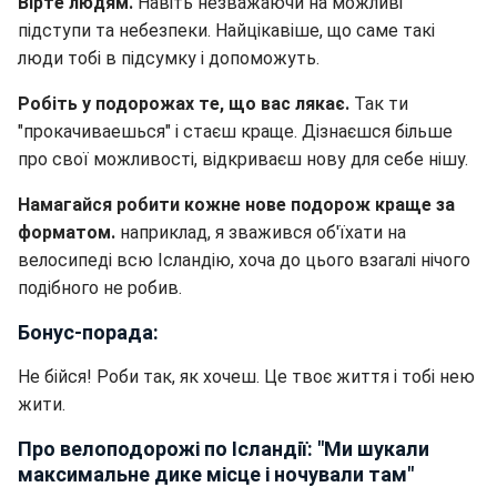
Вірте людям.
Навіть незважаючи на можливі
підступи та небезпеки. Найцікавіше, що саме такі
люди тобі в підсумку і допоможуть.
Робіть у подорожах те, що вас лякає.
Так ти
"прокачиваешься" і стаєш краще. Дізнаєшся більше
про свої можливості, відкриваєш нову для себе нішу.
Намагайся робити кожне нове подорож краще за
форматом.
наприклад, я зважився об'їхати на
велосипеді всю Ісландію, хоча до цього взагалі нічого
подібного не робив.
Бонус-порада:
Не бійся! Роби так, як хочеш. Це твоє життя і тобі нею
жити.
Про велоподорожі по Ісландії: "Ми шукали
максимальне дике місце і ночували там"