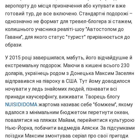
аеропорту до місця призначення або купувати вже
готовий тур, де все включено. Стандартні подорожі –
однозначно не формат для тревел-блогера зі стажем,
колишнього учасника реаліті-шоу "Автостопом до
Гавани", для якого статус "турист" прирівнюється до
образи.
У 2015 році завершилася, мабуть, його відчайдушне й
екстремальну подорож. Маючи в кишені всього 230
доларів, українець родом з Донецька Максим Заселян
відправився на півроку в США. Тут йому доводилося
ночувати у ледь знайомих людей, пізнавати всі
принади каучсерфінгу, виживати. Творець блогу
NUISIDIDOMA
жартома називає себе "бомжем", якому
вдалося з мінімальним бюджетом перетнути океан,
повалятися на пляжах Майамі, перейнятися культурою
Нью-Йорка, побачити ведмедів Аляски. За підсумками
поїздки Максим змонтував серіал про свої пригоди.