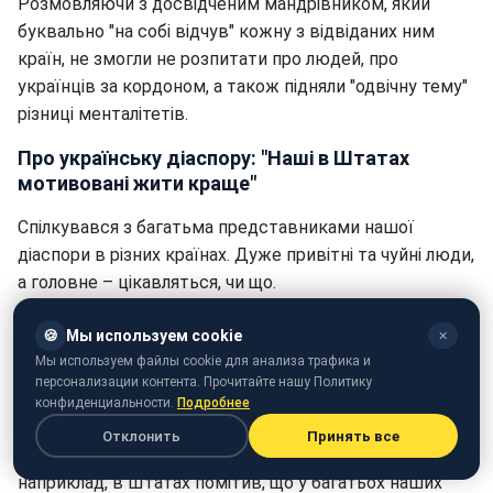
Розмовляючи з досвідченим мандрівником, який
буквально "на собі відчув" кожну з відвіданих ним
країн, не змогли не розпитати про людей, про
українців за кордоном, а також підняли "одвічну тему"
різниці менталітетів.
Про українську діаспору: "Наші в Штатах
мотивовані жити краще"
Спілкувався з багатьма представниками нашої
діаспори в різних країнах. Дуже привітні та чуйні люди,
а головне – цікавляться, чи що.
Зв'язок, безумовно, відразу вишиковується. До речі,
🍪
Мы используем cookie
✕
якось йшов по Лос-Анджелесу в кофті з гербом
Мы используем файлы cookie для анализа трафика и
України на грудях – це відмінний спосіб зустріти
персонализации контента. Прочитайте нашу Политику
конфиденциальности.
Подробнее
українців (сміється). Багато реагували миттєво –
"свій" ж йде.
Отклонить
Принять все
наприклад, в Штатах помітив, що у багатьох наших