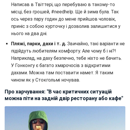
Написав в Твіттері, що перебуваю в такому-то
місці, без грошей, #needhelp. Ще й зима була. Так
ось через пару годин до мене прийшов чоловік,
приніс з собою курточку і дозволив залишитися у
нього на два дні.
Пляжі, парки, дахи і т. д.
Звичайно, такі варіанти не
підійдуть любителям комфорту. Але чому б і ні?!
Наприклад, на даху безпечно, тебе ніхто не бачить.
У Гонконгу є багато хмарочосів з відкритими
дахами. Можна там поставити намет. Я таким
чином як у Стокгольмі ночував.
Про харчування: "В час критичних ситуацій
можна піти на задній двір ресторану або кафе"