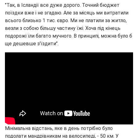
"Так, в Ісландії все дуже дорого. Точний бюджет
поїздки вже і не згадаю. Але за місяць ми витратили
всього близько 1 тис. євро. Ми не платили за житло,
везли з собою більшу частину їжі. Хоча під кінець
подорожі їли багато мучного. В принципі, можна було б
ще дешевше з'їздити".
Мінімальна відстань, яке в день потрібно було
подолати мандрівникам на велосипеді, - 50 км. У