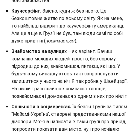
нові знайомства.
Каучсерфінг.
Звісно, куди ж без нього. Це
безкоштовне житло по всьому світу. Як на мене,
то найбільш відкриті до каучсерфінгу американці.
Але це я ще в Грузії не був, там люди самі по собі
дуже привітні (
посміхається
).
Знайомство на вулицях
– як варіант. Бачиш
компанію молодих людей, просто, без сорому
підходиш до них, знайомишся, питаєш, як і що. У
будь-якому випадку хтось так і запропонувати
залишитися у нього на ніч. Я так робив у Швейцарії.
На нічній трасі знайшов компанію хлопців,
познайомився і домовився з одним з них про нічліг.
Спільноти в соцмережах.
Їх безліч. Групи за типом
"Майамі-Україна", створені представниками нашої
діаспори. Можна написати в такій групі про приїзд,
попросити показати вам місто, ну і про ночівлю