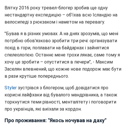
Влітку 2016 року тревел-блогер зробив ще одну
нестандартну експедицію – об'їхав всю Ісландію на
велосипеді з рюкзаком і наметом на перевагу.
"Бував я в різних умовах. А на днях зрозумів, що мені
потрібно обов'язково зробити три речі: організувати
похід в гори, поплавати на байдарках і зайнятися
спелеологією. Останнє мене трохи лякає, саме тому я
хочу це зробити – опуститися в печери", - Максим
Заселян впевнений, що кожне нове подорож має бути
в рази крутіше попереднього.
Styler
зустрівся з блогером, щоб довідатися про
корисні лайфхаки від бувалого мандрівника, а також
торкнутися теми рівності, менталітету і поговорити
про українців, які виїхали за кордон.
Про проживання: "Якось ночував на даху"