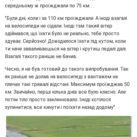
середньому ж проїжджали по 75 км.
"Були дні, коли і за 110 км проїжджали. А іноді взагалі
на велосипеди не сідали. Іноді там такий вітер
здіймався, що їхати було не реально, тебе просто
здуває. Серйозно! Доводилося їхати під кутом, коли
ти наче заваливаешься на вітер і крутиш педалі далі.
Взагалі такого раніше не бачив.
Чесно, я не був готовий до такого випробування. Так
як раніше не долав на велосипеді з вантажем на
плечах такі тривалі відстані. Максимум проїжджав 50
км. Звичайно, перші кілька днів все було класно. Але
потім тіло просто заклинювало. Іноді хотілося
зупинитися, все кинути і поїхати назад додому".