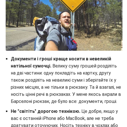
Документи і гроші краще носити в невеликій
натільної сумочці.
Велику суму грошей розділіть
на дві частини: одну покладіть на картку, другу
також розділіть на невеликі суми і зберігайте їх у
різних місцях, а не тільки в рюкзаку. Та й взагалі, не
носіть цінні речі в рюкзаках. У мене якось вкрали в
Барселоні рюкзак, де було все: документи, гроші.
Не "світіть" дорогою технікою.
Це добре, якщо у
вас є останній iPhone або MacBook, але не треба
дратувати оточуючих. Носіть техніку в чохлах або