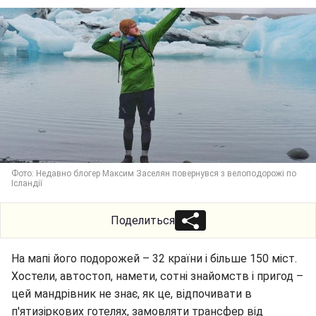
Фото: Недавно блогер Максим Заселян повернувся з велоподорожі по
Ісландії
Поделиться
На мапі його подорожей – 32 країни і більше 150 міст.
Хостели, автостоп, намети, сотні знайомств і пригод –
цей мандрівник не знає, як це, відпочивати в
п'ятизіркових готелях, замовляти трансфер від