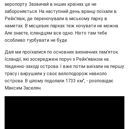
аеропорту. Зазвичай в інших країнах це не
забороняється. На наступний день вранці поїхали в
Рейк'явік, де переночували в міському парку в
наметах. В місцевих парках теж ночувати не можна.
Але знаєте, ісландцям все одно. Ніхто там тебе
особливо турбувати не буде.
Далі ми проїхалися по основних визначних пам'яток
Ісландії, які зосереджені поруч з Рейк'явіком на
південно-заході острова. І вже потім виїхали на першу
трасу і вирушили у своє велоподорож навколо
острова. В цілому подолали 1733 км", - розповідає
Максим Заселян.