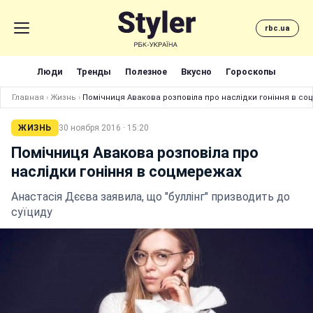
rbc.ua
Люди
Тренды
Полезное
Вкусно
Гороскопы
Главная
›
Жизнь
›
Помічниця Авакова розповіла про наслідки гоніння в с
ЖИЗНЬ
30 ноября 2016 · 15:20
Помічниця Авакова розповіла про
наслідки гоніння в соцмережах
Анастасія Дєєва заявила, що "буллінг" призводить до
суїциду