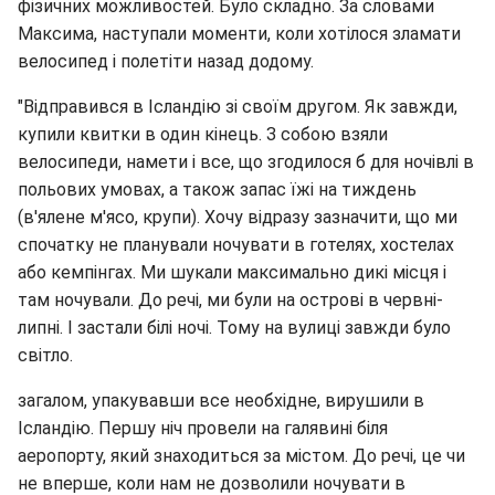
фізичних можливостей. Було складно. За словами
Максима, наступали моменти, коли хотілося зламати
велосипед і полетіти назад додому.
"Відправився в Ісландію зі своїм другом. Як завжди,
купили квитки в один кінець. З собою взяли
велосипеди, намети і все, що згодилося б для ночівлі в
польових умовах, а також запас їжі на тиждень
(в'ялене м'ясо, крупи). Хочу відразу зазначити, що ми
спочатку не планували ночувати в готелях, хостелах
або кемпінгах. Ми шукали максимально дикі місця і
там ночували. До речі, ми були на острові в червні-
липні. І застали білі ночі. Тому на вулиці завжди було
світло.
загалом, упакувавши все необхідне, вирушили в
Ісландію. Першу ніч провели на галявині біля
аеропорту, який знаходиться за містом. До речі, це чи
не вперше, коли нам не дозволили ночувати в