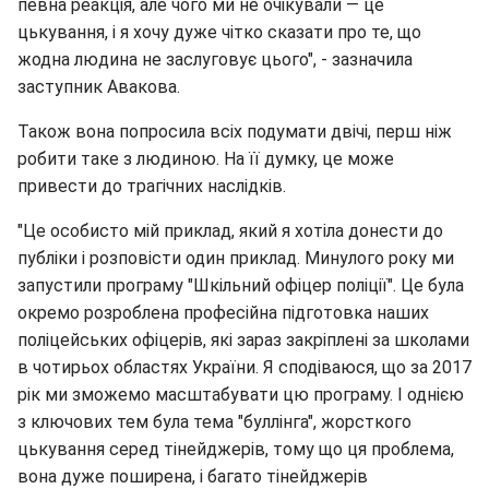
певна реакція, але чого ми не очікували — це
цькування, і я хочу дуже чітко сказати про те, що
жодна людина не заслуговує цього", - зазначила
заступник Авакова.
Також вона попросила всіх подумати двічі, перш ніж
робити таке з людиною. На її думку, це може
привести до трагічних наслідків.
"Це особисто мій приклад, який я хотіла донести до
публіки і розповісти один приклад. Минулого року ми
запустили програму "Шкільний офіцер поліції". Це була
окремо розроблена професійна підготовка наших
поліцейських офіцерів, які зараз закріплені за школами
в чотирьох областях України. Я сподіваюся, що за 2017
рік ми зможемо масштабувати цю програму. І однією
з ключових тем була тема "буллінга", жорсткого
цькування серед тінейджерів, тому що ця проблема,
вона дуже поширена, і багато тінейджерів