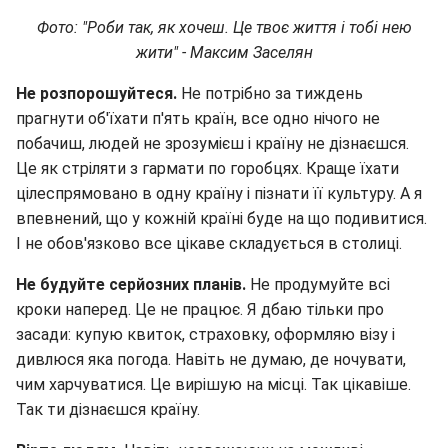
Фото: "Роби так, як хочеш. Це твоє життя і тобі нею
жити" - Максим Заселян
Не розпорошуйтеся.
Не потрібно за тиждень
прагнути об'їхати п'ять країн, все одно нічого не
побачиш, людей не зрозумієш і країну не дізнаєшся.
Це як стріляти з гармати по горобцях. Краще їхати
цілеспрямовано в одну країну і пізнати її культуру. А я
впевнений, що у кожній країні буде на що подивитися.
І не обов'язково все цікаве складується в столиці.
Не будуйте серйозних планів.
Не продумуйте всі
кроки наперед. Це не працює. Я дбаю тільки про
засади: купую квиток, страховку, оформляю візу і
дивлюся яка погода. Навіть не думаю, де ночувати,
чим харчуватися. Це вирішую на місці. Так цікавіше.
Так ти дізнаєшся країну.