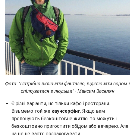
Фото: "Потрібно включати фантазію, відключати сором і
спілкуватися з людьми" - Максим Заселян
Є різні варіанти, не тільки кафе і ресторани.
Візьмемо той же
каучсерфінг
. Якщо вам
пропонують безкоштовне житло, то можуть і
безкоштовно пригостити обідом або вечерею. Але
на це не варто розраховувати.