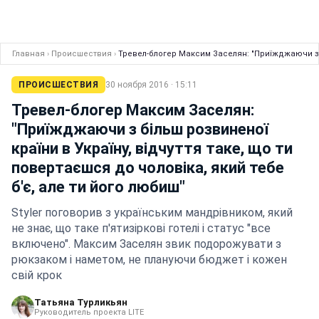
Главная
›
Происшествия
›
Тревел-блогер Максим Заселян: "Приїжджаючи з бі
ПРОИСШЕСТВИЯ
30 ноября 2016 · 15:11
Тревел-блогер Максим Заселян:
"Приїжджаючи з більш розвиненої
країни в Україну, відчуття таке, що ти
повертаєшся до чоловіка, який тебе
б'є, але ти його любиш"
Styler поговорив з українським мандрівником, який
не знає, що таке п'ятизіркові готелі і статус "все
включено". Максим Заселян звик подорожувати з
рюкзаком і наметом, не плануючи бюджет і кожен
свій крок
Татьяна Турликьян
Руководитель проекта LITE